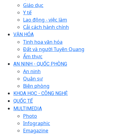
Giáo dục
Y tế
Lao động - việc làm
Cải cách hành chính
VĂN HÓA
Tinh hoa văn hóa
Đất và người Tuyên Quang
Ẩm thực
AN NINH - QUỐC PHÒNG
An ninh
Quân sự
Biên phòng
KHOA HỌC - CÔNG NGHỆ
QUỐC TẾ
MULTIMEDIA
Photo
Infographic
Emagazine