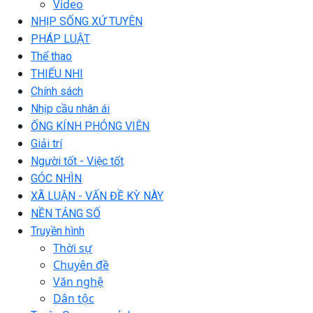
Video
NHỊP SỐNG XỨ TUYÊN
PHÁP LUẬT
Thể thao
THIẾU NHI
Chính sách
Nhịp cầu nhân ái
ỐNG KÍNH PHÓNG VIÊN
Giải trí
Người tốt - Việc tốt
GÓC NHÌN
XÃ LUẬN - VẤN ĐỀ KỲ NÀY
NỀN TẢNG SỐ
Truyền hình
Thời sự
Chuyên đề
Văn nghệ
Dân tộc