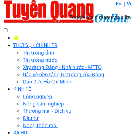
En |
Vi
Toggle main menu visibility
THỜI SỰ - CHÍNH TRỊ
Tin trong tỉnh
Tin trong nước
Xây dựng Đảng - Nhà nước - MTTQ
Bảo vệ nền tảng tư tưởng của Đảng
Đạo đức Hồ Chí Minh
KINH TẾ
Công nghiệp
Nông-Lâm nghiệp
Thương mại - Dịch vụ
Đầu tư
Nông thôn mới
XÃ HỘI