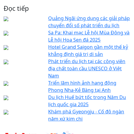
Đọc tiếp
Quảng Ngãi ứng dụng các giải pháp
chuyển đổi số phát triển du lịch
Sa Pa: Khai mạc Lễ hội Mùa Đông và
Lễ hội Hoa Sen đá 2025
Hotel Grand Saigon gần một thế kỷ
khẳng định giá trị di sản
Phát triển du lịch tại các công viên
địa chất toàn cầu UNESCO ở Việt
Nam
Triển lãm hình ảnh hang động
Phong Nha-Kẻ Bàng tại Anh
Du lịch Huế bứt tốc trong Năm Du
lịch quốc gia 2025
Khám phá Gyeongju - Cố đô ngàn
năm xứ kim chi