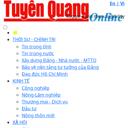
En |
Vi
Toggle main menu visibility
THỜI SỰ - CHÍNH TRỊ
Tin trong tỉnh
Tin trong nước
Xây dựng Đảng - Nhà nước - MTTQ
Bảo vệ nền tảng tư tưởng của Đảng
Đạo đức Hồ Chí Minh
KINH TẾ
Công nghiệp
Nông-Lâm nghiệp
Thương mại - Dịch vụ
Đầu tư
Nông thôn mới
XÃ HỘI