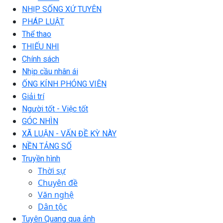
NHỊP SỐNG XỨ TUYÊN
PHÁP LUẬT
Thể thao
THIẾU NHI
Chính sách
Nhịp cầu nhân ái
ỐNG KÍNH PHÓNG VIÊN
Giải trí
Người tốt - Việc tốt
GÓC NHÌN
XÃ LUẬN - VẤN ĐỀ KỲ NÀY
NỀN TẢNG SỐ
Truyền hình
Thời sự
Chuyên đề
Văn nghệ
Dân tộc
Tuyên Quang qua ảnh