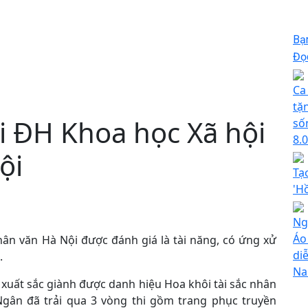
Bạ
Đọc
Ca
tặ
i ĐH Khoa học Xã hội
số
8.
ội
Tạ
'H
Ngh
Áo
ân văn Hà Nội được đánh giá là tài năng, có ứng xử
di
.
N
 xuất sắc giành được danh hiệu Hoa khôi tài sắc nhân
gân đã trải qua 3 vòng thi gồm trang phục truyền