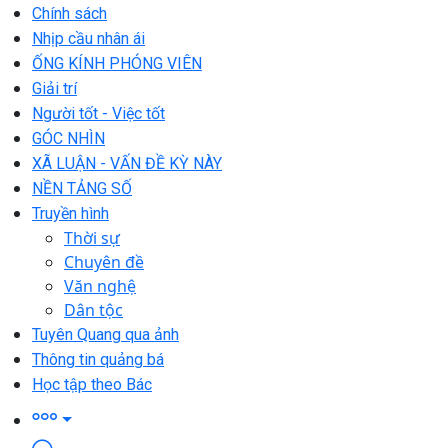
Chính sách
Nhịp cầu nhân ái
ỐNG KÍNH PHÓNG VIÊN
Giải trí
Người tốt - Việc tốt
GÓC NHÌN
XÃ LUẬN - VẤN ĐỀ KỲ NÀY
NỀN TẢNG SỐ
Truyền hình
Thời sự
Chuyên đề
Văn nghệ
Dân tộc
Tuyên Quang qua ảnh
Thông tin quảng bá
Học tập theo Bác