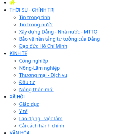
THỜI SỰ - CHÍNH TRỊ
Tin trong tỉnh
Tin trong nước
Xây dựng Đảng - Nhà nước - MTTQ
Bảo vệ nền tảng tư tưởng của Đảng
Đạo đức Hồ Chí Minh
KINH TẾ
Công nghiệp
Nông-Lâm nghiệp
Thương mại - Dịch vụ
Đầu tư
Nông thôn mới
XÃ HỘI
Giáo dục
Y tế
Lao động - việc làm
Cải cách hành chính
VĂN HÓA