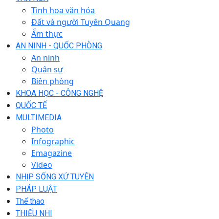
Tinh hoa văn hóa
Đất và người Tuyên Quang
Ẩm thực
AN NINH - QUỐC PHÒNG
An ninh
Quân sự
Biên phòng
KHOA HỌC - CÔNG NGHỆ
QUỐC TẾ
MULTIMEDIA
Photo
Infographic
Emagazine
Video
NHỊP SỐNG XỨ TUYÊN
PHÁP LUẬT
Thể thao
THIẾU NHI