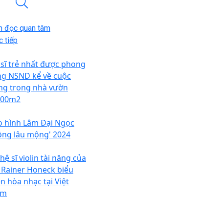
n đọc quan tâm
 tiếp
 sĩ trẻ nhất được phong
ng NSND kể về cuộc
ng trong nhà vườn
000m2
o hình Lâm Đại Ngọc
ồng lâu mộng' 2024
ệ sĩ violin tài năng của
 Rainer Honeck biểu
ễn hòa nhạc tại Việt
am