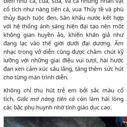
biển như cá, cua, sứa, và cả những nhân vật
cổ tích như nàng tiên cá, vua Thủy tề và phù
thủy Bạch tuộc đen. Sân khấu nước kết hợp
với hệ thống ánh sáng hiện đại tạo nên một
không gian huyền ảo, khiến khán giả như
đang lạc vào thế giới dưới đại dương. Âm
nhạc trong vở diễn cũng được chăm chút kỹ
lưỡng với những giai điệu vui tươi, hài hước
đan xen cảm xúc sâu lắng, tăng thêm sức hút
cho từng màn trình diễn.
Không chỉ thu hút trẻ em bởi sắc màu cổ
tích,
Giấc mơ nàng tiên cá
còn làm hài lòng
các bậc phụ huynh nhờ tính giáo dục cao.