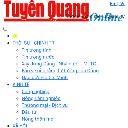
En |
Vi
Toggle main menu visibility
THỜI SỰ - CHÍNH TRỊ
Tin trong tỉnh
Tin trong nước
Xây dựng Đảng - Nhà nước - MTTQ
Bảo vệ nền tảng tư tưởng của Đảng
Đạo đức Hồ Chí Minh
KINH TẾ
Công nghiệp
Nông-Lâm nghiệp
Thương mại - Dịch vụ
Đầu tư
Nông thôn mới
XÃ HỘI