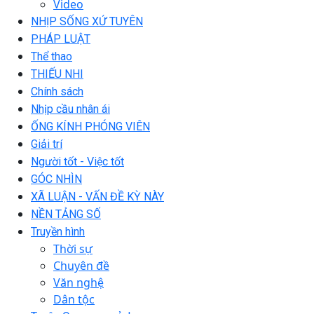
Video
NHỊP SỐNG XỨ TUYÊN
PHÁP LUẬT
Thể thao
THIẾU NHI
Chính sách
Nhịp cầu nhân ái
ỐNG KÍNH PHÓNG VIÊN
Giải trí
Người tốt - Việc tốt
GÓC NHÌN
XÃ LUẬN - VẤN ĐỀ KỲ NÀY
NỀN TẢNG SỐ
Truyền hình
Thời sự
Chuyên đề
Văn nghệ
Dân tộc