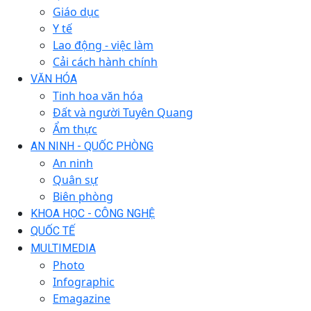
Giáo dục
Y tế
Lao động - việc làm
Cải cách hành chính
VĂN HÓA
Tinh hoa văn hóa
Đất và người Tuyên Quang
Ẩm thực
AN NINH - QUỐC PHÒNG
An ninh
Quân sự
Biên phòng
KHOA HỌC - CÔNG NGHỆ
QUỐC TẾ
MULTIMEDIA
Photo
Infographic
Emagazine