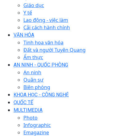
Giáo dục
Y tế
Lao động - việc làm
Cải cách hành chính
VĂN HÓA
Tinh hoa văn hóa
Đất và người Tuyên Quang
Ẩm thực
AN NINH - QUỐC PHÒNG
An ninh
Quân sự
Biên phòng
KHOA HỌC - CÔNG NGHỆ
QUỐC TẾ
MULTIMEDIA
Photo
Infographic
Emagazine