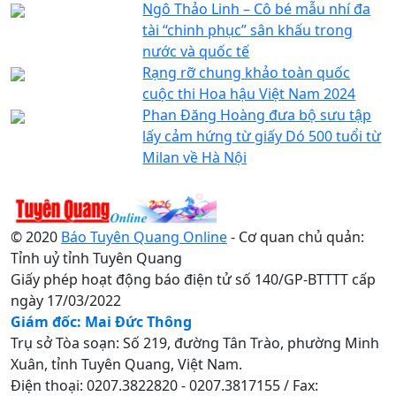
Ngô Thảo Linh – Cô bé mẫu nhí đa
tài “chinh phục” sân khấu trong
nước và quốc tế
Rạng rỡ chung khảo toàn quốc
cuộc thi Hoa hậu Việt Nam 2024
Phan Đăng Hoàng đưa bộ sưu tập
lấy cảm hứng từ giấy Dó 500 tuổi từ
Milan về Hà Nội
© 2020
Báo Tuyên Quang Online
- Cơ quan chủ quản:
Tỉnh uỷ tỉnh Tuyên Quang
Giấy phép hoạt động báo điện tử số 140/GP-BTTTT cấp
ngày 17/03/2022
Giám đốc: Mai Đức Thông
Trụ sở Tòa soạn: Số 219, đường Tân Trào, phường Minh
Xuân, tỉnh Tuyên Quang, Việt Nam.
Điện thoại: 0207.3822820 - 0207.3817155 / Fax: