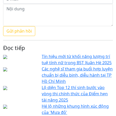
Đọc tiếp
Tín hiệu mới từ khối năng lượng trí
tuệ tính nữ trong BST Xuân Hè 2025
Các nghệ sĩ tham gia buổi hợp luyện
chuẩn bị diễu binh, diễu hành tại TP
Hồ Chí Minh
Lộ diện Top 12 thí sinh bước vào
vòng thi chính thức của Điểm hẹn
tài năng 2025
Hé lộ những khung hình xúc động
của 'Mưa đỏ'