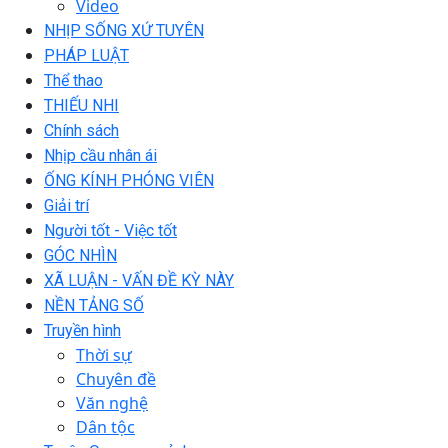
Video
NHỊP SỐNG XỨ TUYÊN
PHÁP LUẬT
Thể thao
THIẾU NHI
Chính sách
Nhịp cầu nhân ái
ỐNG KÍNH PHÓNG VIÊN
Giải trí
Người tốt - Việc tốt
GÓC NHÌN
XÃ LUẬN - VẤN ĐỀ KỲ NÀY
NỀN TẢNG SỐ
Truyền hình
Thời sự
Chuyên đề
Văn nghệ
Dân tộc