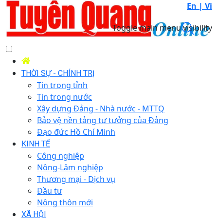
En |
Vi
Toggle main menu visibility
THỜI SỰ - CHÍNH TRỊ
Tin trong tỉnh
Tin trong nước
Xây dựng Đảng - Nhà nước - MTTQ
Bảo vệ nền tảng tư tưởng của Đảng
Đạo đức Hồ Chí Minh
KINH TẾ
Công nghiệp
Nông-Lâm nghiệp
Thương mại - Dịch vụ
Đầu tư
Nông thôn mới
XÃ HỘI