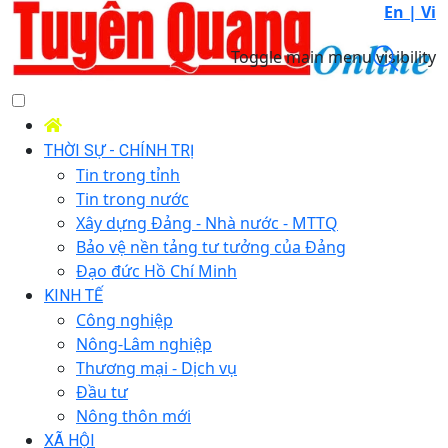
En |
Vi
Toggle main menu visibility
THỜI SỰ - CHÍNH TRỊ
Tin trong tỉnh
Tin trong nước
Xây dựng Đảng - Nhà nước - MTTQ
Bảo vệ nền tảng tư tưởng của Đảng
Đạo đức Hồ Chí Minh
KINH TẾ
Công nghiệp
Nông-Lâm nghiệp
Thương mại - Dịch vụ
Đầu tư
Nông thôn mới
XÃ HỘI