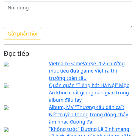
Đọc tiếp
Vietnam GameVerse 2026 hướng
mục tiêu đưa game Việt ra thị
trường toàn cầu
Quán quân “Tiếng hát Hà Nội” Mộc
An khoe chất giọng dân gian trong
album đầu tay
Album, MV “Thương câu dân ca”:
Nét truyền thống trong dòng chảy
âm nhạc đương đại
“Khổng tước” Dương Lệ Bình mang