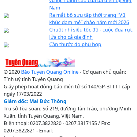
vũ kịch đỉnh cao của bà diễn tại Việt
Nam
Ra mắt bộ sưu tập thời trang “Vũ
khúc đam mê” chào năm mới 2026
Chuột nhí siêu tốc độ - cuộc đua rực
lửa cho cả gia đình
Cần thước đo phù hợp
© 2020
Báo Tuyên Quang Online
- Cơ quan chủ quản:
Tỉnh uỷ tỉnh Tuyên Quang
Giấy phép hoạt động báo điện tử số 140/GP-BTTTT cấp
ngày 17/03/2022
Giám đốc: Mai Đức Thông
Trụ sở Tòa soạn: Số 219, đường Tân Trào, phường Minh
Xuân, tỉnh Tuyên Quang, Việt Nam.
Điện thoại: 0207.3822820 - 0207.3817155 / Fax:
0207.3822821 - Email: