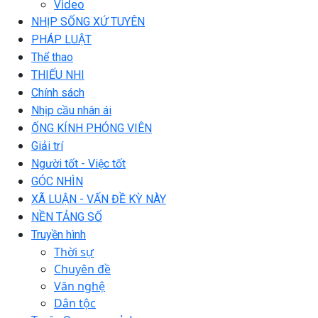
Video
NHỊP SỐNG XỨ TUYÊN
PHÁP LUẬT
Thể thao
THIẾU NHI
Chính sách
Nhịp cầu nhân ái
ỐNG KÍNH PHÓNG VIÊN
Giải trí
Người tốt - Việc tốt
GÓC NHÌN
XÃ LUẬN - VẤN ĐỀ KỲ NÀY
NỀN TẢNG SỐ
Truyền hình
Thời sự
Chuyên đề
Văn nghệ
Dân tộc