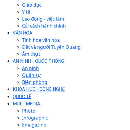
Giáo dục
Y tế
Lao động - việc làm
Cải cách hành chính
VĂN HÓA
Tinh hoa văn hóa
Đất và người Tuyên Quang
Ẩm thực
AN NINH - QUỐC PHÒNG
An ninh
Quân sự
Biên phòng
KHOA HỌC - CÔNG NGHỆ
QUỐC TẾ
MULTIMEDIA
Photo
Infographic
Emagazine