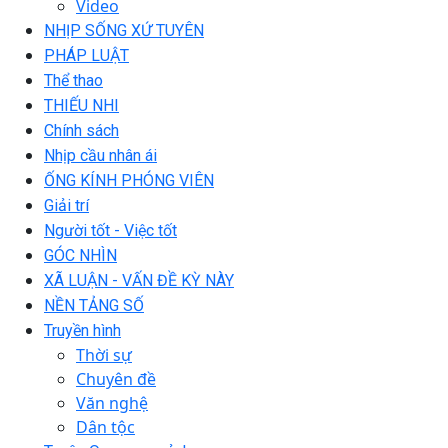
Video
NHỊP SỐNG XỨ TUYÊN
PHÁP LUẬT
Thể thao
THIẾU NHI
Chính sách
Nhịp cầu nhân ái
ỐNG KÍNH PHÓNG VIÊN
Giải trí
Người tốt - Việc tốt
GÓC NHÌN
XÃ LUẬN - VẤN ĐỀ KỲ NÀY
NỀN TẢNG SỐ
Truyền hình
Thời sự
Chuyên đề
Văn nghệ
Dân tộc