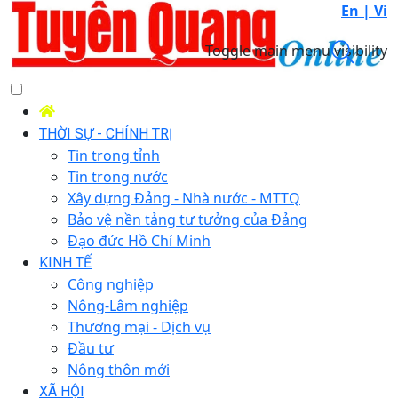
En |
Vi
Toggle main menu visibility
THỜI SỰ - CHÍNH TRỊ
Tin trong tỉnh
Tin trong nước
Xây dựng Đảng - Nhà nước - MTTQ
Bảo vệ nền tảng tư tưởng của Đảng
Đạo đức Hồ Chí Minh
KINH TẾ
Công nghiệp
Nông-Lâm nghiệp
Thương mại - Dịch vụ
Đầu tư
Nông thôn mới
XÃ HỘI