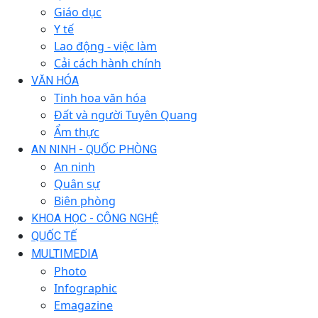
Giáo dục
Y tế
Lao động - việc làm
Cải cách hành chính
VĂN HÓA
Tinh hoa văn hóa
Đất và người Tuyên Quang
Ẩm thực
AN NINH - QUỐC PHÒNG
An ninh
Quân sự
Biên phòng
KHOA HỌC - CÔNG NGHỆ
QUỐC TẾ
MULTIMEDIA
Photo
Infographic
Emagazine