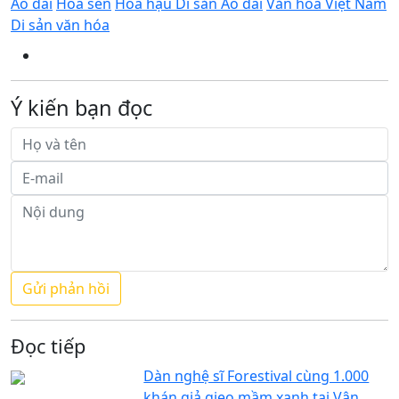
Áo dài
Hoa sen
Hoa hậu Di sản Áo dài
Văn hóa Việt Nam
Di sản văn hóa
Ý kiến bạn đọc
Đọc tiếp
Dàn nghệ sĩ Forestival cùng 1.000
khán giả gieo mầm xanh tại Vân