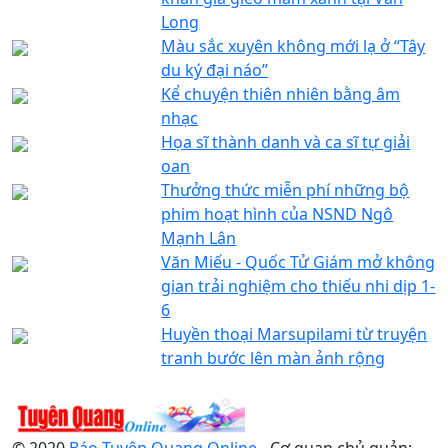
Long
Màu sắc xuyên không mới lạ ở “Tây
du ký đại náo”
Kể chuyện thiên nhiên bằng âm
nhạc
Họa sĩ thành danh và ca sĩ tự giải
oan
Thưởng thức miễn phí những bộ
phim hoạt hình của NSND Ngô
Mạnh Lân
Văn Miếu - Quốc Tử Giám mở không
gian trải nghiệm cho thiếu nhi dịp 1-
6
Huyền thoại Marsupilami từ truyện
tranh bước lên màn ảnh rộng
© 2020
Báo Tuyên Quang Online
- Cơ quan chủ quản: