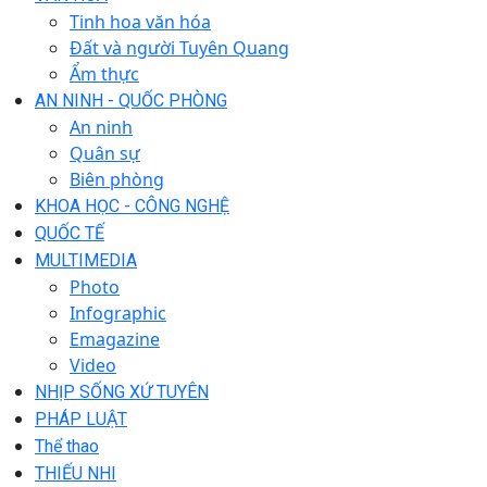
Tinh hoa văn hóa
Đất và người Tuyên Quang
Ẩm thực
AN NINH - QUỐC PHÒNG
An ninh
Quân sự
Biên phòng
KHOA HỌC - CÔNG NGHỆ
QUỐC TẾ
MULTIMEDIA
Photo
Infographic
Emagazine
Video
NHỊP SỐNG XỨ TUYÊN
PHÁP LUẬT
Thể thao
THIẾU NHI