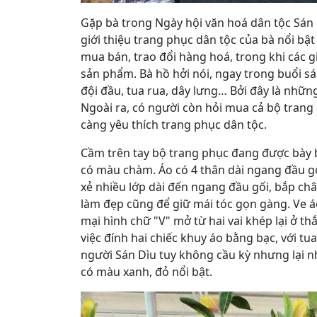
Gặp bà trong Ngày hội văn hoá dân tộc Sán D
giới thiệu trang phục dân tộc của bà nổi bậ
mua bán, trao đổi hàng hoá, trong khi các gi
sản phẩm. Bà hồ hởi nói, ngay trong buổi s
đội đầu, tua rua, dây lưng… Bởi đây là những
Ngoài ra, có người còn hỏi mua cả bộ trang p
càng yêu thích trang phục dân tộc.
Cầm trên tay bộ trang phục đang được bày b
có màu chàm. Áo có 4 thân dài ngang đầu g
xẻ nhiều lớp dài đến ngang đầu gối, bắp châ
làm đẹp cũng để giữ mái tóc gọn gàng. Ve á
mại hình chữ "V" mở từ hai vai khép lại ở t
việc đính hai chiếc khuy áo bằng bạc, với t
người Sán Dìu tuy không cầu kỳ nhưng lại nh
có màu xanh, đỏ nổi bật.