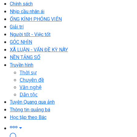
Chính sách
Nhịp cầu nhân ái
ỐNG KÍNH PHÓNG VIÊN
Giải trí
Người tốt - Việc tốt
GÓC NHÌN
XÃ LUẬN - VẤN ĐỀ KỲ NÀY
NỀN TẢNG SỐ
Truyền hình
Thời sự
Chuyên đề
Văn nghệ
Dân tộc
Tuyên Quang qua ảnh
Thông tin quảng bá
Học tập theo Bác