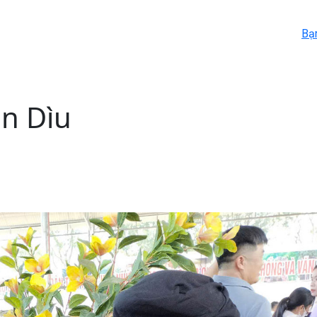
Bạ
án Dìu