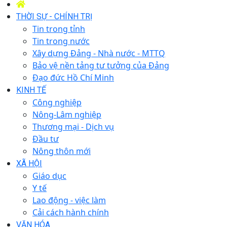
THỜI SỰ - CHÍNH TRỊ
Tin trong tỉnh
Tin trong nước
Xây dựng Đảng - Nhà nước - MTTQ
Bảo vệ nền tảng tư tưởng của Đảng
Đạo đức Hồ Chí Minh
KINH TẾ
Công nghiệp
Nông-Lâm nghiệp
Thương mại - Dịch vụ
Đầu tư
Nông thôn mới
XÃ HỘI
Giáo dục
Y tế
Lao động - việc làm
Cải cách hành chính
VĂN HÓA