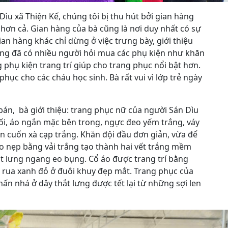
ìu xã Thiện Kế, chúng tôi bị thu hút bởi gian hàng
t hơn cả. Gian hàng của bà cũng là nơi duy nhất có sự
an hàng khác chỉ dừng ở việc trưng bày, giới thiệu
áng đã có nhiều người hỏi mua các phụ kiện như khăn
 phụ kiện trang trí giúp cho trang phục nổi bật hơn.
hục cho các cháu học sinh. Bà rất vui vì lớp trẻ ngày
án, bà giới thiệu: trang phục nữ của người Sán Dìu
ối, áo ngắn mặc bên trong, ngực đeo yếm trắng, váy
n cuốn xà cạp trắng. Khăn đội đầu đơn giản, vừa để
o nẹp bằng vải trắng tạo thành hai vết trắng mềm
hắt lưng ngang eo bụng. Cổ áo được trang trí bằng
ua rua xanh đỏ ở đuôi khuy đẹp mắt. Trang phục của
ấn nhá ở dây thắt lưng được tết lại từ những sợi len