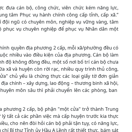
ợc đưa cán bộ, công chức, viên chức kém năng lực,
rung tâm Phục vụ hành chính công cấp tỉnh, cấp xã.”
trí đội ngũ có chuyên môn, nghiệp vụ vững vàng, tâm
i độ phục vụ chuyên nghiệp để phục vụ Nhân dân một
 chính quyền địa phương 2 cấp, mỗi xã/phường đều có
uộc nhiều vào điều kiện của địa phương. Cán bộ làm
ình độ không đồng đều, một số nơi bố trí cán bộ chưa
ữa xã và huyện còn rời rạc, nhiều quy trình thủ công,
a" chủ yếu là chứng thực các loại giấy tờ đơn giản
 địa chính – xây dựng, lao động – thương binh xã hội,
 chuyên môn sâu thì phải chuyển lên các phòng, ban
ịa phương 2 cấp, bộ phận "một cửa" trở thành Trung
lý tất cả các phần việc mà cấp huyện trước kia thực
hiều, cho nên đòi hỏi cán bộ phải tận tụy, có năng lực,
 chí Bí thư Tỉnh ủy Hầu A Lềnh rất thiết thực, bám sát