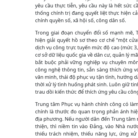
yêu cầu thực tiễn, yêu cầu này là hết sức c
thống chính trị đang quyết liệt thực hiện c
chính quyền số, xã hội số, công dân số.
Trong giai đoạn chuyển đổi số mạnh mẽ, 
hiện giải quyết hồ sơ theo cơ chế “một cửa
dịch vụ công trực tuyến mức độ cao (mức 3, 
cơ sở dữ liệu quốc gia về dân cư, quản lý mã
bắt buộc phải vững nghiệp vụ chuyên môn,
công nghệ thông tin, sẵn sàng thích ứng vớ
văn minh, thái độ phục vụ tận tình, hướng dẫ
thời xử lý tình huống phát sinh. Luôn giữ ti
trau dồi kiến thức để thích ứng yêu cầu công
Trung tâm Phục vụ hành chính công có làm
chính là thước đo quan trọng phản ánh hiệ
địa phương. Nếu người dân đến Trung tâm m
thiện, thì niềm tin vào Đảng, vào Nhà nướ
thiếu trách nhiệm, thiếu năng lực, ứng xử