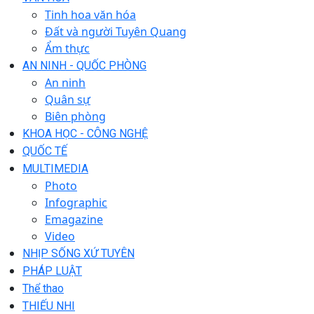
Tinh hoa văn hóa
Đất và người Tuyên Quang
Ẩm thực
AN NINH - QUỐC PHÒNG
An ninh
Quân sự
Biên phòng
KHOA HỌC - CÔNG NGHỆ
QUỐC TẾ
MULTIMEDIA
Photo
Infographic
Emagazine
Video
NHỊP SỐNG XỨ TUYÊN
PHÁP LUẬT
Thể thao
THIẾU NHI