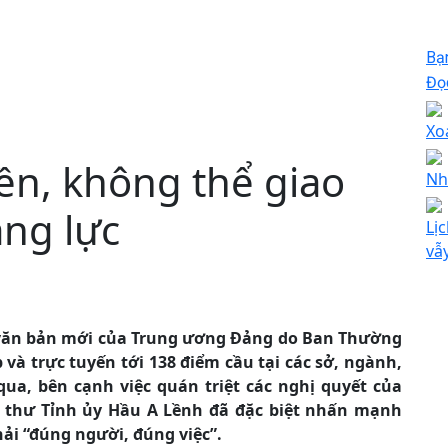
Bạ
Đọc
Xo
ền, không thể giao
Nh
ng lực
Lịc
vẫ
ác văn bản mới của Trung ương Đảng do Ban Thường
 và trực tuyến tới 138 điểm cầu tại các sở, ngành,
ua, bên cạnh việc quán triệt các nghị quyết của
 thư Tỉnh ủy Hầu A Lềnh đã đặc biệt nhấn mạnh
ải “đúng người, đúng việc”.