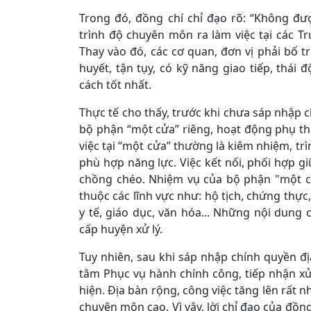
Trong đó, đồng chí chỉ đạo rõ: “Không đư
trình độ chuyên môn ra làm việc tại các T
Thay vào đó, các cơ quan, đơn vị phải bố 
huyết, tận tụy, có kỹ năng giao tiếp, thá
cách tốt nhất.
Thực tế cho thấy, trước khi chưa sáp nhập
bộ phận “một cửa” riêng, hoạt động phụ th
việc tại “một cửa” thường là kiêm nhiệm, tr
phù hợp năng lực. Việc kết nối, phối hợp gi
chồng chéo. Nhiệm vụ của bộ phận "một cử
thuộc các lĩnh vực như: hộ tịch, chứng thực,
y tế, giáo dục, văn hóa... Những nội dung
cấp huyện xử lý.
Tuy nhiên, sau khi sáp nhập chính quyền đ
tâm Phục vụ hành chính công, tiếp nhận xử 
hiện. Địa bàn rộng, công việc tăng lên rất n
chuyên môn cao. Vì vậy, lời chỉ đạo của đồng