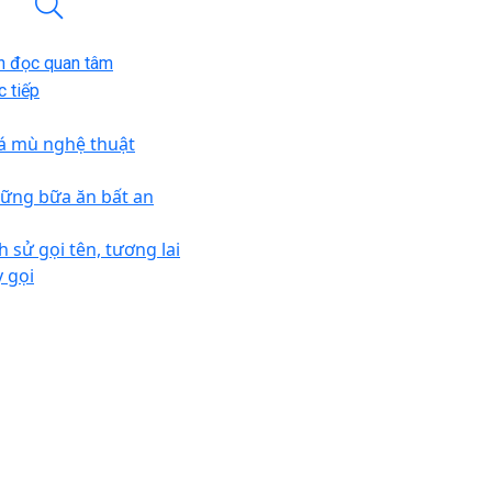
n đọc quan tâm
 tiếp
á mù nghệ thuật
ững bữa ăn bất an
h sử gọi tên, tương lai
y gọi