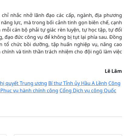
g chỉ nhắc nhở lãnh đạo các cấp, ngành, địa phương
g năng lực, mà trong bối cảnh tinh gọn biên chế, cạnh
n mỗi cán bộ phải tự giác rèn luyện, tự học tập, tự đổi
, đạo đức công vụ để không bị tụt lại phía sau. Đồng
ên tổ chức bồi dưỡng, tập huấn nghiệp vụ, nâng cao
 chính và tinh thần trách nhiệm cho đội ngũ làm việc
Lê Lâm
ghị quyết Trung ương
Bí thư Tỉnh ủy Hầu A Lềnh
Công
 Phục vụ hành chính công
Cổng Dịch vụ công Quốc