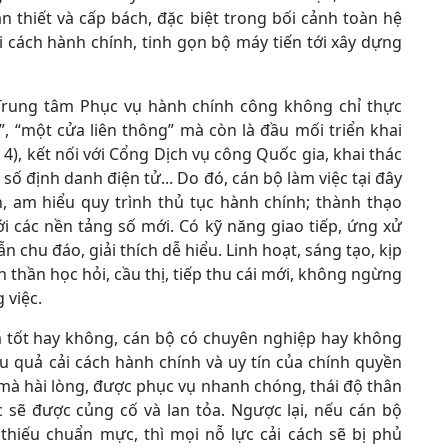
ần thiết và cấp bách, đặc biệt trong bối cảnh toàn hệ
ải cách hành chính, tinh gọn bộ máy tiến tới xây dựng
Trung tâm Phục vụ hành chính công không chỉ thực
”, “một cửa liên thông” mà còn là đầu mối triển khai
4), kết nối với Cổng Dịch vụ công Quốc gia, khai thác
 số định danh điện tử... Do đó, cán bộ làm việc tại đây
 am hiểu quy trình thủ tục hành chính; thành thạo
i các nền tảng số mới. Có kỹ năng giao tiếp, ứng xử
n chu đáo, giải thích dễ hiểu. Linh hoạt, sáng tạo, kịp
nh thần học hỏi, cầu thị, tiếp thu cái mới, không ngừng
 việc.
 tốt hay không, cán bộ có chuyên nghiệp hay không
u quả cải cách hành chính và uy tín của chính quyền
à hài lòng, được phục vụ nhanh chóng, thái độ thân
c sẽ được củng cố và lan tỏa. Ngược lại, nếu cán bộ
 thiếu chuẩn mực, thì mọi nỗ lực cải cách sẽ bị phủ