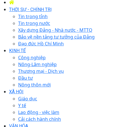
THỜI SỰ - CHÍNH TRỊ
Tin trong tỉnh
Tin trong nước
Xây dựng Đảng - Nhà nước - MTTQ
Bảo vệ nền tảng tư tưởng của Đảng
Đạo đức Hồ Chí Minh
KINH TẾ
Công nghiệp
Nông-Lâm nghiệp
Thương mại - Dịch vụ
Đầu tư
Nông thôn mới
XÃ HỘI
Giáo dục
Y tế
Lao động - việc làm
Cải cách hành chính
VĂN HÓA