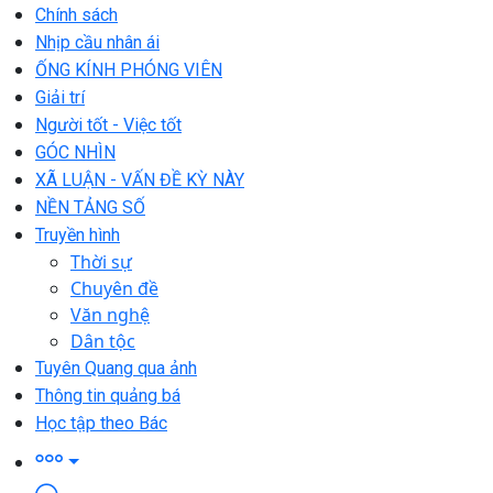
Chính sách
Nhịp cầu nhân ái
ỐNG KÍNH PHÓNG VIÊN
Giải trí
Người tốt - Việc tốt
GÓC NHÌN
XÃ LUẬN - VẤN ĐỀ KỲ NÀY
NỀN TẢNG SỐ
Truyền hình
Thời sự
Chuyên đề
Văn nghệ
Dân tộc
Tuyên Quang qua ảnh
Thông tin quảng bá
Học tập theo Bác