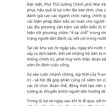
Đặc biệt, Phó Thủ tướng Chính phủ Mai Văn
phục hậu quả lũ lụt trên địa bàn tỉnh, chia
đánh giá cao các ngành chức năng, chính q
các biện pháp đảm bảo an toàn cho người d
các địa phương cần bám sát diễn biến lũ tr
hiện tốt phương châm “4 tại chỗ” trong ứng
trạng người dân đánh cá, vớt củi trong nước 
Tại các khu vực bị ngập sâu, ngay khi nước 
xảy ra dịch bệnh. Đối với những hộ dân bị 
thống chính trị, phát huy tinh thần đoàn kế
sớm ổn định cuộc sống.
Sự vào cuộc nhanh chóng, kịp thời của Trung
trị - xã hội đã góp phần củng cố niềm tin
các tổ chức đoàn thể; đồng thời tạo nên 
tương ái, khuyến khích người dân hướng về
Trong lũ lụt và ngay sau khi lũ đi qua, với 