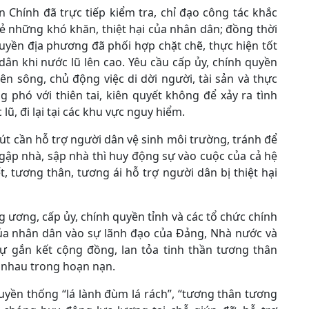
 Chính đã trực tiếp kiểm tra, chỉ đạo công tác khắc
 sẻ những khó khăn, thiệt hại của nhân dân; đồng thời
uyền địa phương đã phối hợp chặt chẽ, thực hiện tốt
ân khi nước lũ lên cao. Yêu cầu cấp ủy, chính quyền
ên sông, chủ động việc di dời người, tài sản và thực
 phó với thiên tai, kiên quyết không để xảy ra tình
lũ, đi lại tại các khu vực nguy hiểm.
rút cần hỗ trợ người dân vệ sinh môi trường, tránh để
ngập nhà, sập nhà thì huy động sự vào cuộc của cả hệ
t, tương thân, tương ái hỗ trợ người dân bị thiệt hại
 ương, cấp ủy, chính quyền tỉnh và các tổ chức chính
 của nhân dân vào sự lãnh đạo của Đảng, Nhà nước và
sự gắn kết cộng đồng, lan tỏa tinh thần tương thân
 nhau trong hoạn nạn.
truyền thống “lá lành đùm lá rách”, “tương thân tương