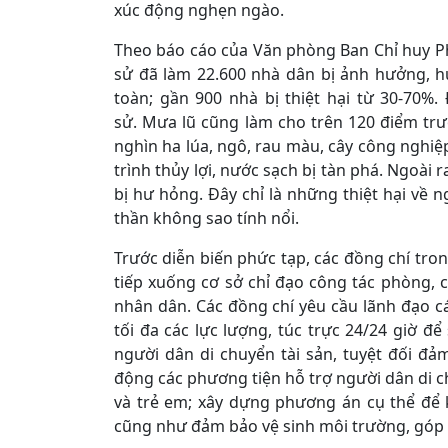
xúc động nghẹn ngào.
Theo báo cáo của Văn phòng Ban Chỉ huy Phò
sử đã làm 22.600 nhà dân bị ảnh hưởng, hư
toàn; gần 900 nhà bị thiệt hại từ 30-70%. Đ
sử. Mưa lũ cũng làm cho trên 120 điểm trư
nghìn ha lúa, ngô, rau màu, cây công nghiệp 
trình thủy lợi, nước sạch bị tàn phá. Ngoài 
bị hư hỏng. Đây chỉ là những thiệt hại về 
thần không sao tính nổi.
Trước diễn biến phức tạp, các đồng chí tro
tiếp xuống cơ sở chỉ đạo công tác phòng, 
nhân dân. Các đồng chí yêu cầu lãnh đạo c
tối đa các lực lượng, túc trực 24/24 giờ để
người dân di chuyển tài sản, tuyệt đối đ
động các phương tiện hỗ trợ người dân di c
và trẻ em; xây dựng phương án cụ thể để 
cũng như đảm bảo vệ sinh môi trường, góp 