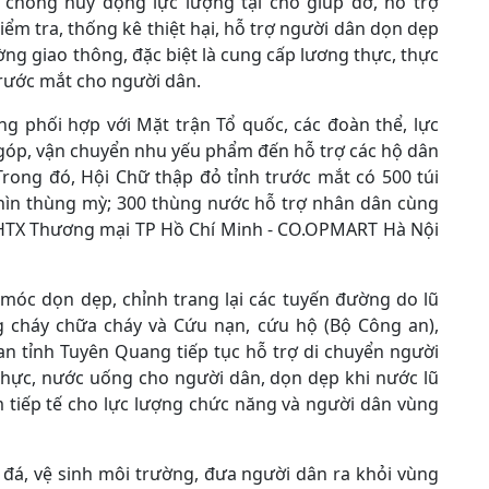
 chóng huy động lực lượng tại chỗ giúp đỡ, hỗ trợ
iểm tra, thống kê thiệt hại, hỗ trợ người dân dọn dẹp
ng giao thông, đặc biệt là cung cấp lương thực, thực
rước mắt cho người dân.
ng phối hợp với Mặt trận Tổ quốc, các đoàn thể, lực
góp, vận chuyển nhu yếu phẩm đến hỗ trợ các hộ dân
 Trong đó, Hội Chữ thập đỏ tỉnh trước mắt có 500 túi
hìn thùng mỳ; 300 thùng nước hỗ trợ nhân dân cùng
p HTX Thương mại TP Hồ Chí Minh - CO.OPMART Hà Nội
móc dọn dẹp, chỉnh trang lại các tuyến đường do lũ
g cháy chữa cháy và Cứu nạn, cứu hộ (Bộ Công an),
n tỉnh Tuyên Quang tiếp tục hỗ trợ di chuyển người
g thực, nước uống cho người dân, dọn dẹp khi nước lũ
m tiếp tế cho lực lượng chức năng và người dân vùng
 đá, vệ sinh môi trường, đưa người dân ra khỏi vùng