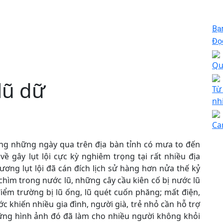
Bạ
Đọc
Qu
lũ dữ
Từ
nh
Ca
ng những ngày qua trên địa bàn tỉnh có mưa to đến
ề gây lụt lội cực kỳ nghiêm trọng tại rất nhiều địa
ơng lụt lội đã cán đích lịch sử hàng hơn nửa thế kỷ
chìm trong nước lũ, những cây cầu kiên cố bị nước lũ
điểm trường bị lũ ống, lũ quét cuốn phăng; mất điện,
c khiến nhiều gia đình, người già, trẻ nhỏ cần hỗ trợ
ững hình ảnh đó đã làm cho nhiều người không khỏi