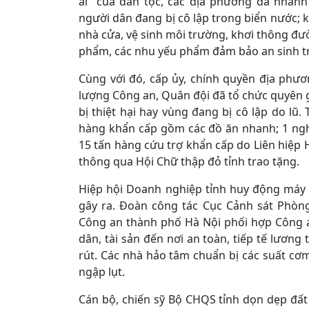
ái” của dân tộc, các địa phương đã nhanh
người dân đang bị cô lập trong biển nước; k
nhà cửa, vệ sinh môi trường, khơi thông đườ
phẩm, các nhu yếu phẩm đảm bảo an sinh t
Cùng với đó, cấp ủy, chính quyền địa phươ
lượng Công an, Quân đội đã tổ chức quyên 
bị thiệt hại hay vùng đang bị cô lập do lũ.
hàng khẩn cấp gồm các đồ ăn nhanh; 1 ng
15 tấn hàng cứu trợ khẩn cấp do Liên hiệ
thông qua Hội Chữ thập đỏ tỉnh trao tặng.
Hiệp hội Doanh nghiệp tỉnh huy động máy 
gây ra. Đoàn công tác Cục Cảnh sát Phòn
Công an thành phố Hà Nội phối hợp Công a
dân, tài sản đến nơi an toàn, tiếp tế lươn
rút. Các nhà hảo tâm chuẩn bị các suất cơ
ngập lụt.
Cán bộ, chiến sỹ Bộ CHQS tỉnh dọn dẹp đất