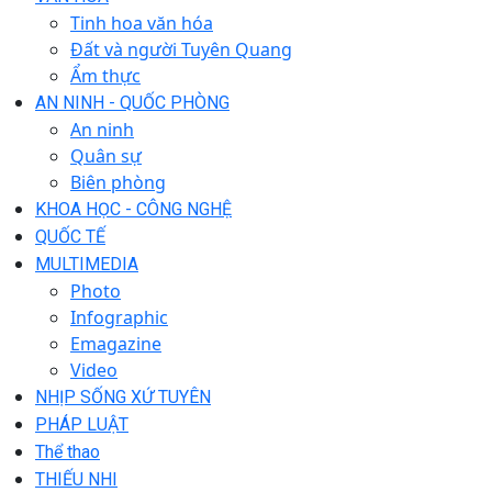
Tinh hoa văn hóa
Đất và người Tuyên Quang
Ẩm thực
AN NINH - QUỐC PHÒNG
An ninh
Quân sự
Biên phòng
KHOA HỌC - CÔNG NGHỆ
QUỐC TẾ
MULTIMEDIA
Photo
Infographic
Emagazine
Video
NHỊP SỐNG XỨ TUYÊN
PHÁP LUẬT
Thể thao
THIẾU NHI