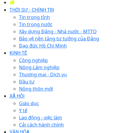
THỜI SỰ - CHÍNH TRỊ
Tin trong tỉnh
Tin trong nước
Xây dựng Đảng - Nhà nước - MTTQ
Bảo vệ nền tảng tư tưởng của Đảng
Đạo đức Hồ Chí Minh
KINH TẾ
Công nghiệp
Nông-Lâm nghiệp
Thương mại - Dịch vụ
Đầu tư
Nông thôn mới
XÃ HỘI
Giáo dục
Y tế
Lao động - việc làm
Cải cách hành chính
VĂN HÓA