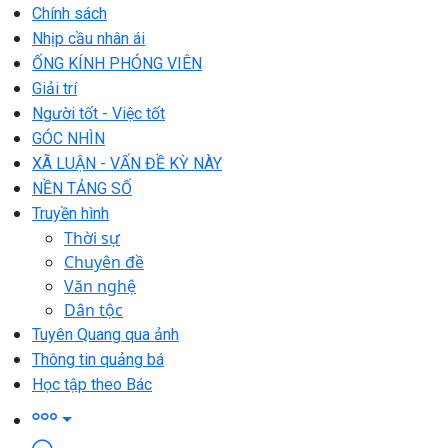
Chính sách
Nhịp cầu nhân ái
ỐNG KÍNH PHÓNG VIÊN
Giải trí
Người tốt - Việc tốt
GÓC NHÌN
XÃ LUẬN - VẤN ĐỀ KỲ NÀY
NỀN TẢNG SỐ
Truyền hình
Thời sự
Chuyên đề
Văn nghệ
Dân tộc
Tuyên Quang qua ảnh
Thông tin quảng bá
Học tập theo Bác