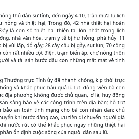
ng thủ dân sự tỉnh, đến ngày 4-10, trận mưa lũ lịch
 hỏng và thiệt hại, Trong đó, 42 nhà thiệt hại hoàn
ây là con số thiệt hại thiên tai lớn nhất trong lịch
ờng, nhà văn hóa, trạm y tế bị hư hỏng, phá hủy; 11
bị vùi lấp, đổ gẫy; 28 cây cầu bị gẫy, sụt lún; 70 công
ra còn rất nhiều cột điện, trạm biến áp, chợ nông thôn
người và tài sản bước đầu còn những mất mát về tinh
ng Thường trực Tỉnh ủy đã nhanh chóng, kịp thời trực
chống và khắc phục hậu quả lũ lụt, động viên bà con
ác địa phương không được chủ quan, lơ là, huy động
 sẵn sàng bảo vệ các công trình trên địa bàn; hỗ trợ
ảm bảo an toàn tính mạng cho bà con nhân dân; chủ
huyển khi nước dâng cao, ưu tiên di chuyển người già
khi nước rút có thể khắc phục ngay những thiệt hại
phần ổn định cuộc sống của người dân sau lũ.