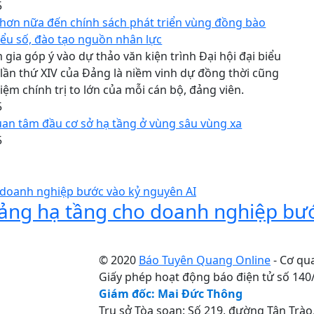
5
hơn nữa đến chính sách phát triển vùng đồng bào
iểu số, đào tạo nguồn nhân lực
gia góp ý vào dự thảo văn kiện trình Đại hội đại biểu
lần thứ XIV của Đảng là niềm vinh dự đồng thời cũng
hiệm chính trị to lớn của mỗi cán bộ, đảng viên.
5
uan tâm đầu cơ sở hạ tầng ở vùng sâu vùng xa
5
 tảng hạ tầng cho doanh nghiệp bư
© 2020
Báo Tuyên Quang Online
- Cơ qu
Giấy phép hoạt động báo điện tử số 14
Giám đốc: Mai Đức Thông
Trụ sở Tòa soạn: Số 219, đường Tân Trà