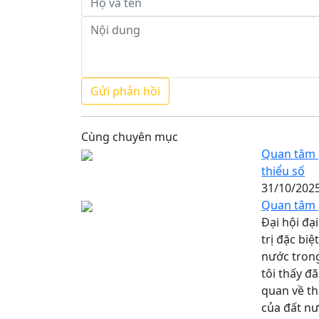
Cùng chuyên mục
Quan tâm p
thiểu số
31/10/202
Quan tâm p
Đại hội đạ
trị đặc bi
nước trong
tôi thấy đ
quan về th
của đất nư