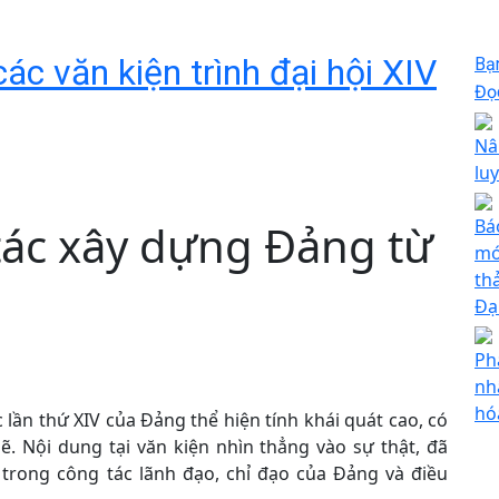
ác văn kiện trình đại hội XIV
Bạ
Đọc
Nâ
lu
Bá
tác xây dựng Đảng từ
mớ
th
Đạ
Ph
nh
hó
 lần thứ XIV của Đảng thể hiện tính khái quát cao, có
ẽ. Nội dung tại văn kiện nhìn thẳng vào sự thật, đã
trong công tác lãnh đạo, chỉ đạo của Đảng và điều