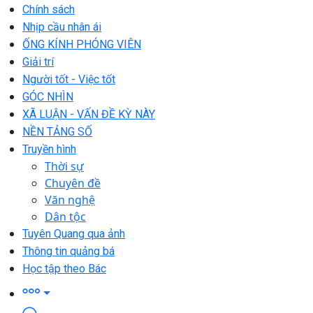
Chính sách
Nhịp cầu nhân ái
ỐNG KÍNH PHÓNG VIÊN
Giải trí
Người tốt - Việc tốt
GÓC NHÌN
XÃ LUẬN - VẤN ĐỀ KỲ NÀY
NỀN TẢNG SỐ
Truyền hình
Thời sự
Chuyên đề
Văn nghệ
Dân tộc
Tuyên Quang qua ảnh
Thông tin quảng bá
Học tập theo Bác