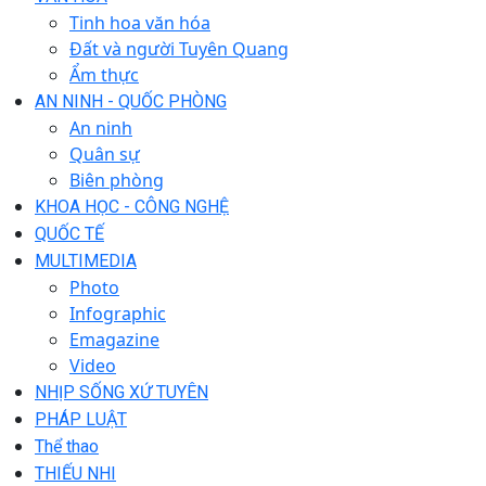
Tinh hoa văn hóa
Đất và người Tuyên Quang
Ẩm thực
AN NINH - QUỐC PHÒNG
An ninh
Quân sự
Biên phòng
KHOA HỌC - CÔNG NGHỆ
QUỐC TẾ
MULTIMEDIA
Photo
Infographic
Emagazine
Video
NHỊP SỐNG XỨ TUYÊN
PHÁP LUẬT
Thể thao
THIẾU NHI