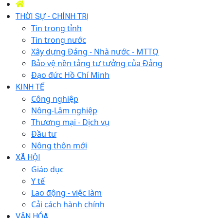
THỜI SỰ - CHÍNH TRỊ
Tin trong tỉnh
Tin trong nước
Xây dựng Đảng - Nhà nước - MTTQ
Bảo vệ nền tảng tư tưởng của Đảng
Đạo đức Hồ Chí Minh
KINH TẾ
Công nghiệp
Nông-Lâm nghiệp
Thương mại - Dịch vụ
Đầu tư
Nông thôn mới
XÃ HỘI
Giáo dục
Y tế
Lao động - việc làm
Cải cách hành chính
VĂN HÓA