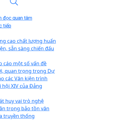
n đọc quan tâm
 tiếp
ng cao chất lượng huấn
yện, sẵn sàng chiến đấu
o cáo một số vấn đề
i, quan trọng trong Dự
ảo các Văn kiện trình
i hội XIV của Đảng
át huy vai trò nghệ
ân trong bảo tồn văn
a truyền thống