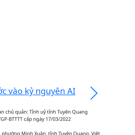
ớc vào kỷ nguyên AI
Vivobook
tính di 
an chủ quản: Tỉnh uỷ tỉnh Tuyên Quang
0/GP-BTTTT cấp ngày 17/03/2022
o, phường Minh Xuân, tỉnh Tuyên Quang, Việt