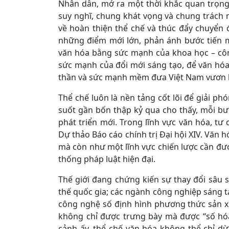
Nhân dân, mở ra một thời khắc quan trọng 
suy nghĩ, chung khát vọng và chung trách n
về hoàn thiện thể chế và thúc đẩy chuyển 
những điểm mới lớn, phản ánh bước tiến 
văn hóa bằng sức mạnh của khoa học – côn
sức mạnh của đổi mới sáng tạo, để văn hóa 
thần và sức mạnh mềm đưa Việt Nam vươn l
Thể chế luôn là nền tảng cốt lõi để giải ph
suốt gần bốn thập kỷ qua cho thấy, mỗi bư
phát triển mới. Trong lĩnh vực văn hóa, t
Dự thảo Báo cáo chính trị Đại hội XIV. Văn h
mà còn như một lĩnh vực chiến lược cần được
thống pháp luật hiện đại.
Thế giới đang chứng kiến sự thay đổi sâu
thế quốc gia; các ngành công nghiệp sáng t
công nghệ số định hình phương thức sản xuấ
không chỉ được trưng bày mà được “số hó
cảnh ấy, thể chế văn hóa không thể chỉ dừ