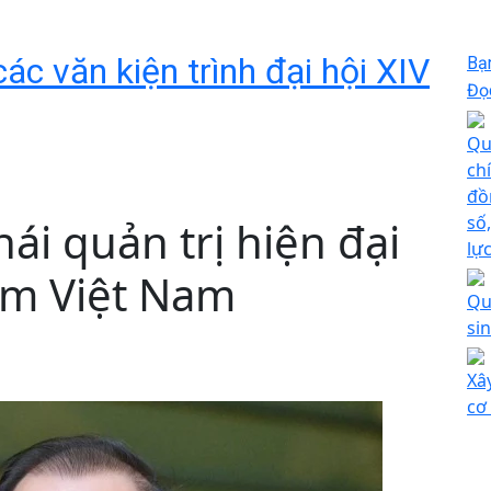
ác văn kiện trình đại hội XIV
Bạ
Đọc
Qu
ch
đồ
số
hái quản trị hiện đại
lự
m Việt Nam
Qu
si
Xâ
cơ