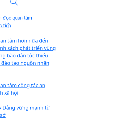
n đọc quan tâm
 tiếp
an tâm hơn nữa đến
ính sách phát triển vùng
ng bào dân tộc thiểu
, đào tạo nguồn nhân
c
an tâm công tác an
nh xã hội
y Đảng vững mạnh từ
 sở