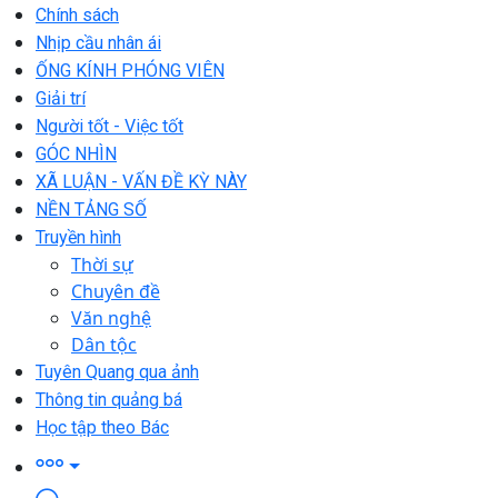
Chính sách
Nhịp cầu nhân ái
ỐNG KÍNH PHÓNG VIÊN
Giải trí
Người tốt - Việc tốt
GÓC NHÌN
XÃ LUẬN - VẤN ĐỀ KỲ NÀY
NỀN TẢNG SỐ
Truyền hình
Thời sự
Chuyên đề
Văn nghệ
Dân tộc
Tuyên Quang qua ảnh
Thông tin quảng bá
Học tập theo Bác