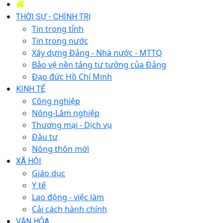
THỜI SỰ - CHÍNH TRỊ
Tin trong tỉnh
Tin trong nước
Xây dựng Đảng - Nhà nước - MTTQ
Bảo vệ nền tảng tư tưởng của Đảng
Đạo đức Hồ Chí Minh
KINH TẾ
Công nghiệp
Nông-Lâm nghiệp
Thương mại - Dịch vụ
Đầu tư
Nông thôn mới
XÃ HỘI
Giáo dục
Y tế
Lao động - việc làm
Cải cách hành chính
VĂN HÓA