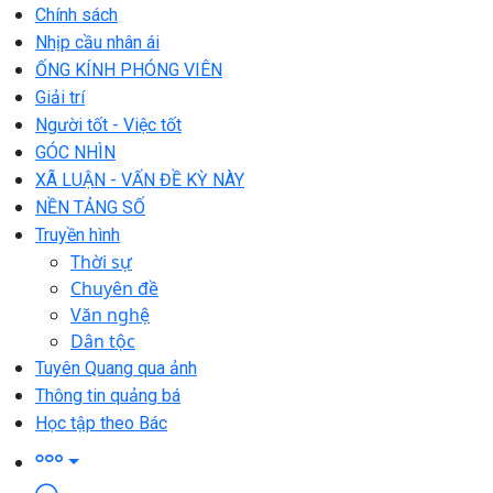
Chính sách
Nhịp cầu nhân ái
ỐNG KÍNH PHÓNG VIÊN
Giải trí
Người tốt - Việc tốt
GÓC NHÌN
XÃ LUẬN - VẤN ĐỀ KỲ NÀY
NỀN TẢNG SỐ
Truyền hình
Thời sự
Chuyên đề
Văn nghệ
Dân tộc
Tuyên Quang qua ảnh
Thông tin quảng bá
Học tập theo Bác