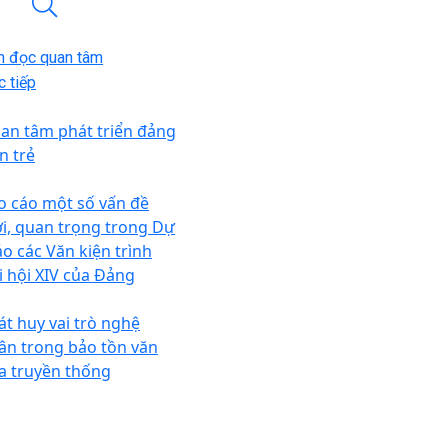
n đọc quan tâm
 tiếp
an tâm phát triển đảng
n trẻ
o cáo một số vấn đề
i, quan trọng trong Dự
ảo các Văn kiện trình
i hội XIV của Đảng
át huy vai trò nghệ
ân trong bảo tồn văn
a truyền thống