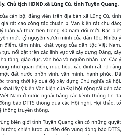
y, Chủ tịch HĐND xã Lũng Cú, tỉnh Tuyên Quang.
của cán bộ, đảng viên trên địa bàn xã Lũng Cú, tỉnh
giá rất cao công tác chuẩn bị Văn kiện rất chu đáo;
 lý luận và thực tiễn trong 40 năm đổi mới. Đặc biệt
uyên mới, kỷ nguyên vươn mình của dân tộc. Nhiều ý
n điểm, tầm nhìn, khát vọng của dân tộc Việt Nam.
tựu nổi bật trên các lĩnh vực về xây dựng Đảng, xây
, hạ tầng, giáo dục, văn hóa và nguồn nhân lực. Các ý
cũng như quan điểm, mục tiêu, xác định rất rõ ràng
g một đất nước phồn vinh, văn minh, hạnh phúc. Đã
ước trong thời kỳ quá độ xây dựng Chủ nghĩa xã hội.
n khai lấy ý kiến Văn kiện của Đại hội rộng rãi đến các
 Việt Nam ở nước ngoài bằng các kênh thông tin đa
đồng bào DTTS thông qua các Hội nghị, Hội thảo, tổ
ệ thống truyền thông.
vùng biên giới tỉnh Tuyên Quang cần có những quyết
 hướng chiến lược ưu tiên đến vùng đồng bào DTTS,