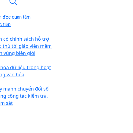
n đọc quan tâm
 tiếp
n có chính sách hỗ trợ
c thù tới giáo viên mầm
n vùng biên giới
 hóa dữ liệu trong hoạt
ng văn hóa
y mạnh chuyển đổi số
ong công tác kiểm tra,
ám sát