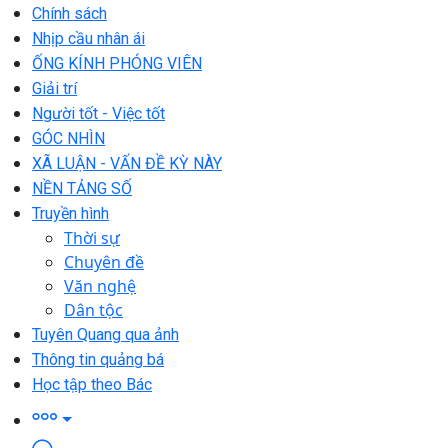
Chính sách
Nhịp cầu nhân ái
ỐNG KÍNH PHÓNG VIÊN
Giải trí
Người tốt - Việc tốt
GÓC NHÌN
XÃ LUẬN - VẤN ĐỀ KỲ NÀY
NỀN TẢNG SỐ
Truyền hình
Thời sự
Chuyên đề
Văn nghệ
Dân tộc
Tuyên Quang qua ảnh
Thông tin quảng bá
Học tập theo Bác