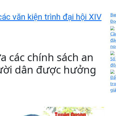
ác văn kiện trình đại hội XIV
Bạ
Đọc
Cầ
đặ
no
 các chính sách an
Số
độ
gười dân được hưởng
Đẩ
tr
gi