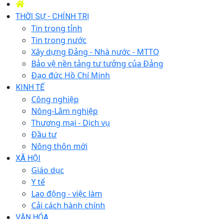
THỜI SỰ - CHÍNH TRỊ
Tin trong tỉnh
Tin trong nước
Xây dựng Đảng - Nhà nước - MTTQ
Bảo vệ nền tảng tư tưởng của Đảng
Đạo đức Hồ Chí Minh
KINH TẾ
Công nghiệp
Nông-Lâm nghiệp
Thương mại - Dịch vụ
Đầu tư
Nông thôn mới
XÃ HỘI
Giáo dục
Y tế
Lao động - việc làm
Cải cách hành chính
VĂN HÓA