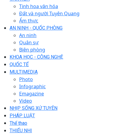
Tinh hoa văn hóa
Đất và người Tuyên Quang
Ẩm thực
AN NINH - QUỐC PHÒNG
An ninh
Quân sự
Biên phòng
KHOA HỌC - CÔNG NGHỆ
QUỐC TẾ
MULTIMEDIA
Photo
Infographic
Emagazine
Video
NHỊP SỐNG XỨ TUYÊN
PHÁP LUẬT
Thể thao
THIẾU NHI