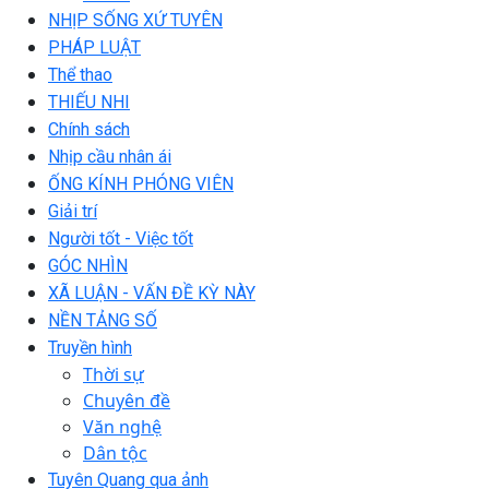
NHỊP SỐNG XỨ TUYÊN
PHÁP LUẬT
Thể thao
THIẾU NHI
Chính sách
Nhịp cầu nhân ái
ỐNG KÍNH PHÓNG VIÊN
Giải trí
Người tốt - Việc tốt
GÓC NHÌN
XÃ LUẬN - VẤN ĐỀ KỲ NÀY
NỀN TẢNG SỐ
Truyền hình
Thời sự
Chuyên đề
Văn nghệ
Dân tộc
Tuyên Quang qua ảnh