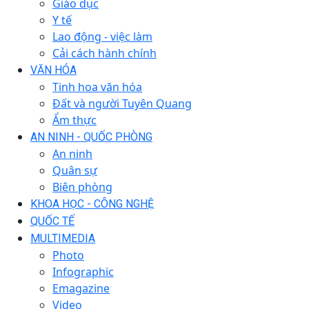
Giáo dục
Y tế
Lao động - việc làm
Cải cách hành chính
VĂN HÓA
Tinh hoa văn hóa
Đất và người Tuyên Quang
Ẩm thực
AN NINH - QUỐC PHÒNG
An ninh
Quân sự
Biên phòng
KHOA HỌC - CÔNG NGHỆ
QUỐC TẾ
MULTIMEDIA
Photo
Infographic
Emagazine
Video