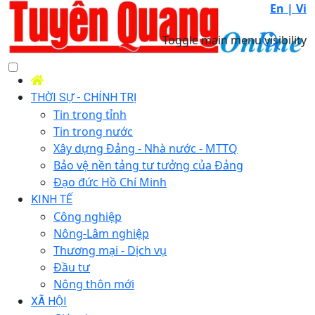
En |
Vi
Toggle main menu visibility
THỜI SỰ - CHÍNH TRỊ
Tin trong tỉnh
Tin trong nước
Xây dựng Đảng - Nhà nước - MTTQ
Bảo vệ nền tảng tư tưởng của Đảng
Đạo đức Hồ Chí Minh
KINH TẾ
Công nghiệp
Nông-Lâm nghiệp
Thương mại - Dịch vụ
Đầu tư
Nông thôn mới
XÃ HỘI