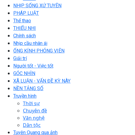
NHỊP SỐNG XỨ TUYÊN
PHÁP LUẬT
Thể thao
THIẾU NHI
Chính sách
Nhịp cầu nhân ái
ỐNG KÍNH PHÓNG VIÊN
Giải trí
Người tốt - Việc tốt
GÓC NHÌN
XÃ LUẬN - VẤN ĐỀ KỲ NÀY
NỀN TẢNG SỐ
Truyền hình
Thời sự
Chuyên đề
Văn nghệ
Dân tộc
Tuyên Quang qua ảnh