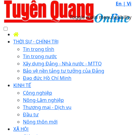
En |
Vi
Toggle main menu visibility
THỜI SỰ - CHÍNH TRỊ
Tin trong tỉnh
Tin trong nước
Xây dựng Đảng - Nhà nước - MTTQ
Bảo vệ nền tảng tư tưởng của Đảng
Đạo đức Hồ Chí Minh
KINH TẾ
Công nghiệp
Nông-Lâm nghiệp
Thương mại - Dịch vụ
Đầu tư
Nông thôn mới
XÃ HỘI