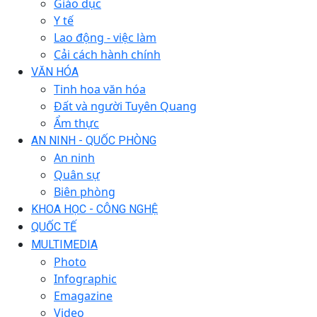
Giáo dục
Y tế
Lao động - việc làm
Cải cách hành chính
VĂN HÓA
Tinh hoa văn hóa
Đất và người Tuyên Quang
Ẩm thực
AN NINH - QUỐC PHÒNG
An ninh
Quân sự
Biên phòng
KHOA HỌC - CÔNG NGHỆ
QUỐC TẾ
MULTIMEDIA
Photo
Infographic
Emagazine
Video