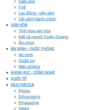
Giáo dục
Y tế
Lao động - việc làm
Cải cách hành chính
VĂN HÓA
Tinh hoa văn hóa
Đất và người Tuyên Quang
Ẩm thực
AN NINH - QUỐC PHÒNG
An ninh
Quân sự
Biên phòng
KHOA HỌC - CÔNG NGHỆ
QUỐC TẾ
MULTIMEDIA
Photo
Infographic
Emagazine
Video