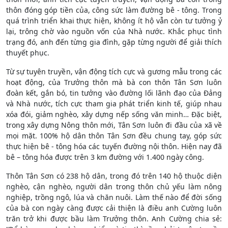
thôn đóng góp tiền của, công sức làm đường bê - tông. Trong
quá trình triển khai thực hiện, không ít hộ vẫn còn tư tưởng ỷ
lại, trông chờ vào nguồn vốn của Nhà nước. Khắc phục tình
trạng đó, anh đến từng gia đình, gặp từng người để giải thích
thuyết phục.
Từ sự tuyên truyền, vận động tích cực và gương mẫu trong các
hoạt động, của Trưởng thôn mà bà con thôn Tân Sơn luôn
đoàn kết, gắn bó, tin tưởng vào đường lối lãnh đạo của Đảng
và Nhà nước, tích cực tham gia phát triển kinh tế, giúp nhau
xóa đói, giảm nghèo, xây dựng nếp sống văn minh… Đặc biệt,
trong xây dựng Nông thôn mới, Tân Sơn luôn đi đầu của xã về
mọi mặt. 100% hộ dân thôn Tân Sơn đều chung tay, góp sức
thực hiện bê - tông hóa các tuyến đường nội thôn. Hiện nay đã
bê – tông hóa được trên 3 km đường với 1.400 ngày công.
Thôn Tân Sơn có 238 hộ dân, trong đó trên 140 hộ thuộc diện
nghèo, cận nghèo, người dân trong thôn chủ yếu làm nông
nghiệp, trồng ngô, lúa và chăn nuôi. Làm thế nào để đời sống
của bà con ngày càng được cải thiện là điều anh Cường luôn
trăn trở khi được bầu làm Trưởng thôn. Anh Cường chia sẻ: