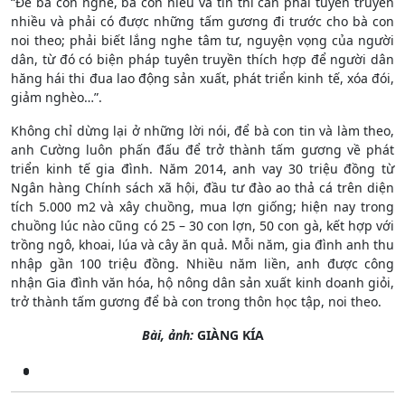
“Để bà con nghe, bà con hiểu và tin thì cần phải tuyên truyền
nhiều và phải có được những tấm gương đi trước cho bà con
noi theo; phải biết lắng nghe tâm tư, nguyện vọng của người
dân, từ đó có biện pháp tuyên truyền thích hợp để người dân
hăng hái thi đua lao động sản xuất, phát triển kinh tế, xóa đói,
giảm nghèo…”.
Không chỉ dừng lại ở những lời nói, để bà con tin và làm theo,
anh Cường luôn phấn đấu để trở thành tấm gương về phát
triển kinh tế gia đình. Năm 2014, anh vay 30 triệu đồng từ
Ngân hàng Chính sách xã hội, đầu tư đào ao thả cá trên diện
tích 5.000 m2 và xây chuồng, mua lợn giống; hiện nay trong
chuồng lúc nào cũng có 25 – 30 con lợn, 50 con gà, kết hợp với
trồng ngô, khoai, lúa và cây ăn quả. Mỗi năm, gia đình anh thu
nhập gần 100 triệu đồng. Nhiều năm liền, anh được công
nhận Gia đình văn hóa, hộ nông dân sản xuất kinh doanh giỏi,
trở thành tấm gương để bà con trong thôn học tập, noi theo.
Bài, ảnh:
GIÀNG KÍA