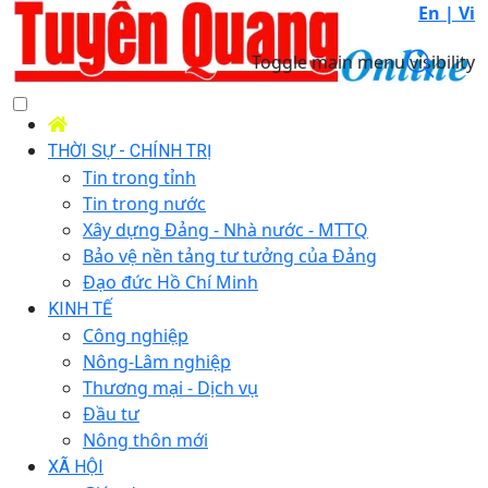
En |
Vi
Toggle main menu visibility
THỜI SỰ - CHÍNH TRỊ
Tin trong tỉnh
Tin trong nước
Xây dựng Đảng - Nhà nước - MTTQ
Bảo vệ nền tảng tư tưởng của Đảng
Đạo đức Hồ Chí Minh
KINH TẾ
Công nghiệp
Nông-Lâm nghiệp
Thương mại - Dịch vụ
Đầu tư
Nông thôn mới
XÃ HỘI