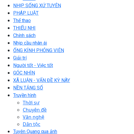
NHỊP SỐNG XỨ TUYÊN
PHÁP LUẬT
Thể thao
THIẾU NHI
Chính sách
Nhịp cầu nhân ái
ỐNG KÍNH PHÓNG VIÊN
Giải trí
Người tốt - Việc tốt
GÓC NHÌN
XÃ LUẬN - VẤN ĐỀ KỲ NÀY
NỀN TẢNG SỐ
Truyền hình
Thời sự
Chuyên đề
Văn nghệ
Dân tộc
Tuyên Quang qua ảnh