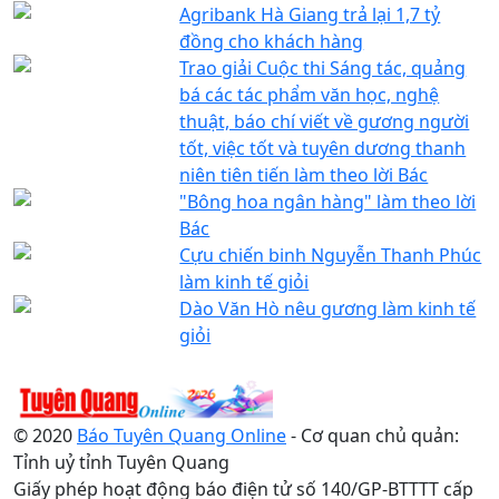
Agribank Hà Giang trả lại 1,7 tỷ
đồng cho khách hàng
Trao giải Cuộc thi Sáng tác, quảng
bá các tác phẩm văn học, nghệ
thuật, báo chí viết về gương người
tốt, việc tốt và tuyên dương thanh
niên tiên tiến làm theo lời Bác
"Bông hoa ngân hàng" làm theo lời
Bác
Cựu chiến binh Nguyễn Thanh Phúc
làm kinh tế giỏi
Dào Văn Hò nêu gương làm kinh tế
giỏi
© 2020
Báo Tuyên Quang Online
- Cơ quan chủ quản:
Tỉnh uỷ tỉnh Tuyên Quang
Giấy phép hoạt động báo điện tử số 140/GP-BTTTT cấp