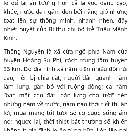
lẽ để lại ấn tượng hơn cả là vóc dáng cao,
khỏe, nước da ngăm đen bởi nắng gió nhưng
toát lên sự thông minh, nhanh nhẹn, đầy
nhiệt huyết của Bí thư chi bộ trẻ Triệu Mềnh
Kinh.
Thông Nguyên là xã cửa ngõ phía Nam của
huyện Hoàng Su Phì, cách trung tâm huyện
33 km. Do địa hình xã nằm trên nhiều đồi núi
cao, nên bị chia cắt; người dân quanh năm
làm lụng, gắn bó với ruộng đồng; cả năm
“bán mặt cho đất, bán lưng cho trời” nên
những năm về trước, năm nào thời tiết thuận
lợi, mùa màng tốt tươi sẽ có cuộc sống ấm
no; ngược lại, thời thiết bất thường sẽ khiến
không ít gia đình lo ăn từng bữa. Lớn lên nơi