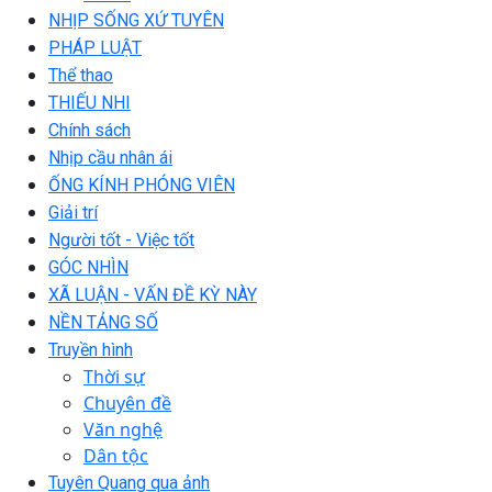
NHỊP SỐNG XỨ TUYÊN
PHÁP LUẬT
Thể thao
THIẾU NHI
Chính sách
Nhịp cầu nhân ái
ỐNG KÍNH PHÓNG VIÊN
Giải trí
Người tốt - Việc tốt
GÓC NHÌN
XÃ LUẬN - VẤN ĐỀ KỲ NÀY
NỀN TẢNG SỐ
Truyền hình
Thời sự
Chuyên đề
Văn nghệ
Dân tộc
Tuyên Quang qua ảnh