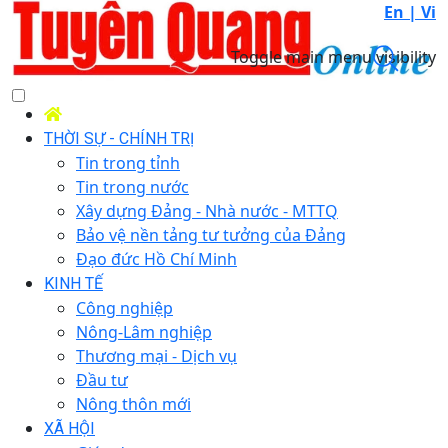
En |
Vi
Toggle main menu visibility
THỜI SỰ - CHÍNH TRỊ
Tin trong tỉnh
Tin trong nước
Xây dựng Đảng - Nhà nước - MTTQ
Bảo vệ nền tảng tư tưởng của Đảng
Đạo đức Hồ Chí Minh
KINH TẾ
Công nghiệp
Nông-Lâm nghiệp
Thương mại - Dịch vụ
Đầu tư
Nông thôn mới
XÃ HỘI