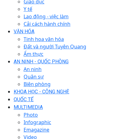
Giáo dục
Y tế
Lao động - việc làm
Cải cách hành chính
VĂN HÓA
Tinh hoa văn hóa
Đất và người Tuyên Quang
Ẩm thực
AN NINH - QUỐC PHÒNG
An ninh
Quân sự
Biên phòng
KHOA HỌC - CÔNG NGHỆ
QUỐC TẾ
MULTIMEDIA
Photo
Infographic
Emagazine
Video