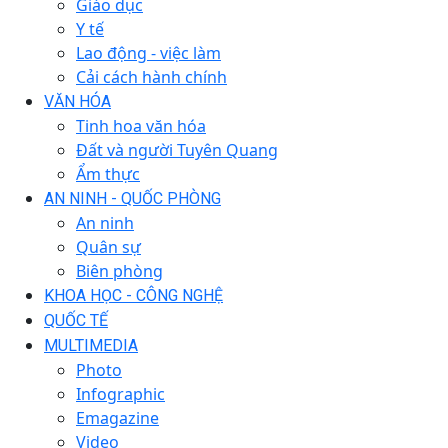
Giáo dục
Y tế
Lao động - việc làm
Cải cách hành chính
VĂN HÓA
Tinh hoa văn hóa
Đất và người Tuyên Quang
Ẩm thực
AN NINH - QUỐC PHÒNG
An ninh
Quân sự
Biên phòng
KHOA HỌC - CÔNG NGHỆ
QUỐC TẾ
MULTIMEDIA
Photo
Infographic
Emagazine
Video