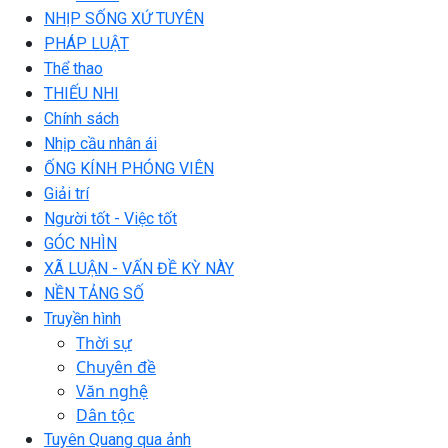
NHỊP SỐNG XỨ TUYÊN
PHÁP LUẬT
Thể thao
THIẾU NHI
Chính sách
Nhịp cầu nhân ái
ỐNG KÍNH PHÓNG VIÊN
Giải trí
Người tốt - Việc tốt
GÓC NHÌN
XÃ LUẬN - VẤN ĐỀ KỲ NÀY
NỀN TẢNG SỐ
Truyền hình
Thời sự
Chuyên đề
Văn nghệ
Dân tộc
Tuyên Quang qua ảnh