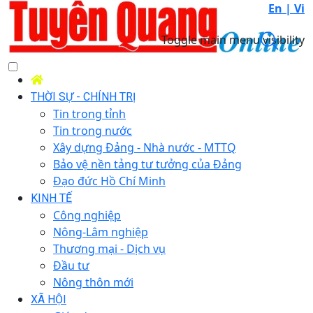
En |
Vi
Toggle main menu visibility
THỜI SỰ - CHÍNH TRỊ
Tin trong tỉnh
Tin trong nước
Xây dựng Đảng - Nhà nước - MTTQ
Bảo vệ nền tảng tư tưởng của Đảng
Đạo đức Hồ Chí Minh
KINH TẾ
Công nghiệp
Nông-Lâm nghiệp
Thương mại - Dịch vụ
Đầu tư
Nông thôn mới
XÃ HỘI