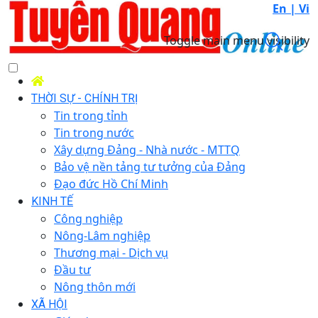
En |
Vi
Toggle main menu visibility
THỜI SỰ - CHÍNH TRỊ
Tin trong tỉnh
Tin trong nước
Xây dựng Đảng - Nhà nước - MTTQ
Bảo vệ nền tảng tư tưởng của Đảng
Đạo đức Hồ Chí Minh
KINH TẾ
Công nghiệp
Nông-Lâm nghiệp
Thương mại - Dịch vụ
Đầu tư
Nông thôn mới
XÃ HỘI