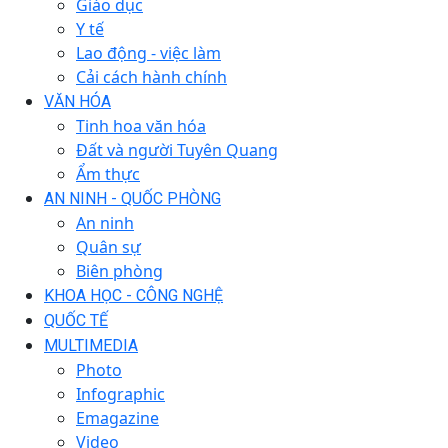
Giáo dục
Y tế
Lao động - việc làm
Cải cách hành chính
VĂN HÓA
Tinh hoa văn hóa
Đất và người Tuyên Quang
Ẩm thực
AN NINH - QUỐC PHÒNG
An ninh
Quân sự
Biên phòng
KHOA HỌC - CÔNG NGHỆ
QUỐC TẾ
MULTIMEDIA
Photo
Infographic
Emagazine
Video