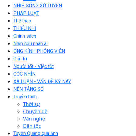
NHỊP SỐNG XỨ TUYÊN
PHÁP LUẬT
Thể thao
THIẾU NHI
Chính sách
Nhịp cầu nhân ái
ỐNG KÍNH PHÓNG VIÊN
Giải trí
Người tốt - Việc tốt
GÓC NHÌN
XÃ LUẬN - VẤN ĐỀ KỲ NÀY
NỀN TẢNG SỐ
Truyền hình
Thời sự
Chuyên đề
Văn nghệ
Dân tộc
Tuyên Quang qua ảnh