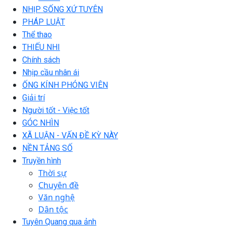
NHỊP SỐNG XỨ TUYÊN
PHÁP LUẬT
Thể thao
THIẾU NHI
Chính sách
Nhịp cầu nhân ái
ỐNG KÍNH PHÓNG VIÊN
Giải trí
Người tốt - Việc tốt
GÓC NHÌN
XÃ LUẬN - VẤN ĐỀ KỲ NÀY
NỀN TẢNG SỐ
Truyền hình
Thời sự
Chuyên đề
Văn nghệ
Dân tộc
Tuyên Quang qua ảnh