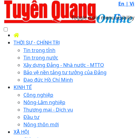
En |
Vi
Toggle main menu visibility
THỜI SỰ - CHÍNH TRỊ
Tin trong tỉnh
Tin trong nước
Xây dựng Đảng - Nhà nước - MTTQ
Bảo vệ nền tảng tư tưởng của Đảng
Đạo đức Hồ Chí Minh
KINH TẾ
Công nghiệp
Nông-Lâm nghiệp
Thương mại - Dịch vụ
Đầu tư
Nông thôn mới
XÃ HỘI