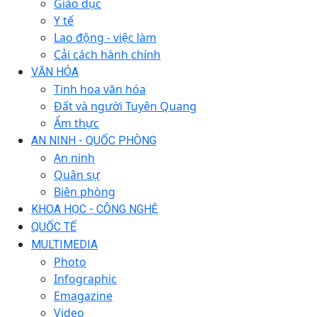
Giáo dục
Y tế
Lao động - việc làm
Cải cách hành chính
VĂN HÓA
Tinh hoa văn hóa
Đất và người Tuyên Quang
Ẩm thực
AN NINH - QUỐC PHÒNG
An ninh
Quân sự
Biên phòng
KHOA HỌC - CÔNG NGHỆ
QUỐC TẾ
MULTIMEDIA
Photo
Infographic
Emagazine
Video