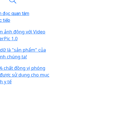
n đọc quan tâm
 tiếp
m ảnh động với Video
erPic 1.0
 dữ là "sản phẩm" của
ính chúng ta!
% chất đồng vị phóng
 được sử dụng cho mục
h y tế