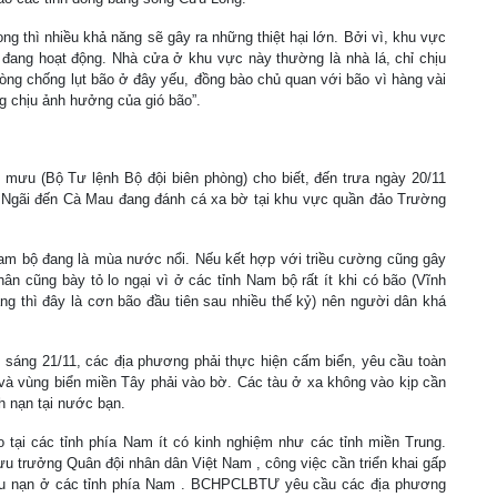
 thì nhiều khả năng sẽ gây ra những thiệt hại lớn. Bởi vì, khu vực
 đang hoạt động. Nhà cửa ở khu vực này thường là nhà lá, chỉ chịu
hòng chống lụt bão ở đây yếu, đồng bào chủ quan với bão vì hàng vài
 chịu ảnh hưởng của gió bão”.
ưu (Bộ Tư lệnh Bộ đội biên phòng) cho biết, đến trưa ngày 20/11
g Ngãi đến Cà Mau đang đánh cá xa bờ tại khu vực quần đảo Trường
am
bộ đang là mùa nước nổi. Nếu kết hợp với triều cường cũng gây
ân cũng bày tỏ lo ngại vì ở các tỉnh
Nam
bộ rất ít khi có bão (Vĩnh
g thì đây là cơn bão đầu tiên sau nhiều thế kỷ) nên người dân khá
áng 21/11, các địa phương phải thực hiện cấm biển, yêu cầu toàn
à vùng biển miền Tây phải vào bờ. Các tàu ở xa không vào kịp cần
h nạn tại nước bạn.
 tại các tỉnh phía
Nam
ít có kinh nghiệm như các tỉnh miền Trung.
u trưởng Quân đội nhân dân Việt
Nam
, công việc cần triển khai gấp
ứu nạn ở các tỉnh phía
Nam
. BCHPCLBTƯ yêu cầu các địa phương