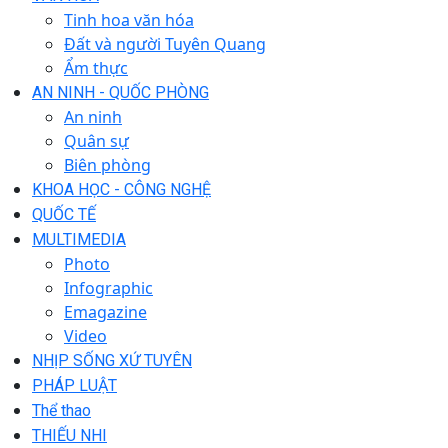
Tinh hoa văn hóa
Đất và người Tuyên Quang
Ẩm thực
AN NINH - QUỐC PHÒNG
An ninh
Quân sự
Biên phòng
KHOA HỌC - CÔNG NGHỆ
QUỐC TẾ
MULTIMEDIA
Photo
Infographic
Emagazine
Video
NHỊP SỐNG XỨ TUYÊN
PHÁP LUẬT
Thể thao
THIẾU NHI