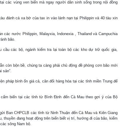
tại các vùng ven biển mà ngay người dân sinh sống trong nội đồng
tàu đánh cá xa bờ của tax in vào lánh nạn tại Philippin và 40 tàu xin
n các nước Philippin, Malayxia,
Indonexia
,
Thailand
và Campuchia
ránh bão.
cầu các bộ, ngành kiểm tra lại toàn bộ các kho dự trữ quốc gia,
 vẫn còn bộn bề, chúng ta càng phải chủ động đề phòng cơn bão mới
i sản”.
 pháp bình ổn giá cả, cân đối hàng hóa tại các tỉnh miền Trung để
 cấm biển tại các tỉnh từ Bình Định đến Cà Mau theo gợi ý của Bộ
gửi Ban CHPCLB các tỉnh từ Ninh Thuận đến Cà Mau và Kiên Giang
thuyền đang hoạt động trên biển biết vị trí, hướng đi của bão, kiểm
n các sông Nam bộ.