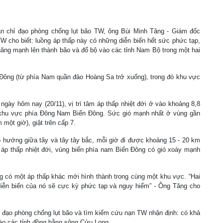
Ban chỉ đạo phòng chống lụt bão TW, ông Bùi Minh Tăng - Giám đốc
W cho biết: luồng áp thấp này có những diễn biến hết sức phức tạp,
năng mạnh lên thành bão và đổ bộ vào các tỉnh Nam Bộ trong một hai
Đông (từ phía Nam quần đảo Hoàng Sa trở xuống), trong đó khu vực
gày hôm nay (20/11), vị trí tâm áp thấp nhiệt đới ở vào khoảng 8,8
n khu vực phía Đông Nam Biển Đông. Sức gió mạnh nhất ở vùng gần
một giờ), giật trên cấp 7.
eo hướng giữa tây và tây tây bắc, mỗi giờ đi được khoảng 15 - 20 km
áp thấp nhiệt đới, vùng biển phía nam Biển Đông có gió xoáy mạnh
g có một áp thấp khác mới hình thành trong cùng một khu vực. “Hai
iễn biến của nó sẽ cực kỳ phức tạp và nguy hiểm” - Ông Tăng cho
ạo phòng chống lụt bão và tìm kiếm cứu nạn TW nhận định: có khả
vào các tỉnh đồng bằng sông Cửu Long.