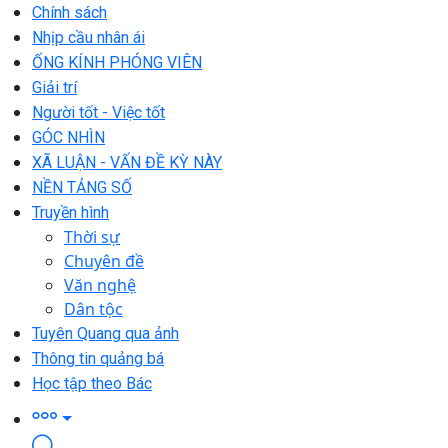
Chính sách
Nhịp cầu nhân ái
ỐNG KÍNH PHÓNG VIÊN
Giải trí
Người tốt - Việc tốt
GÓC NHÌN
XÃ LUẬN - VẤN ĐỀ KỲ NÀY
NỀN TẢNG SỐ
Truyền hình
Thời sự
Chuyên đề
Văn nghệ
Dân tộc
Tuyên Quang qua ảnh
Thông tin quảng bá
Học tập theo Bác