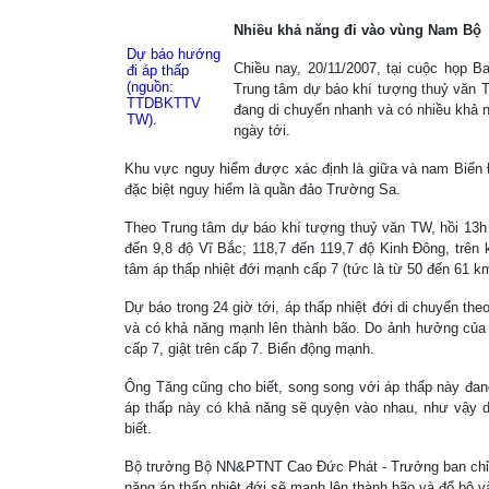
Nhiều khả năng đi vào vùng Nam Bộ
Dự báo hướng
Chiều nay, 20/11/2007, tại cuộc họp 
đi áp thấp
(nguồn:
Trung tâm dự báo khí tượng thuỷ văn T
TTDBKTTV
đang di chuyển nhanh và có nhiều khả 
TW).
ngày tới.
Khu vực nguy hiểm được xác định là giữa và nam Biển 
đặc biệt nguy hiểm là quần đảo Trường Sa.
Theo Trung tâm dự báo khí tượng thuỷ văn TW, hồi 13h n
đến 9,8 độ Vĩ Bắc; 118,7 đến 119,7 độ Kinh Đông, trê
tâm áp thấp nhiệt đới mạnh cấp 7 (tức là từ 50 đến 61 km 
Dự báo trong 24 giờ tới, áp thấp nhiệt đới di chuyển th
và có khả năng mạnh lên thành bão. Do ảnh hưởng của 
cấp 7, giật trên cấp 7. Biển động mạnh.
Ông Tăng cũng cho biết, song song với áp thấp này đan
áp thấp này có khả năng sẽ quyện vào nhau, như vậy d
biết.
Bộ trưởng Bộ NN&PTNT Cao Đức Phát - Trưởng ban chỉ đ
năng áp thấp nhiệt đới sẽ mạnh lên thành bão và đổ bộ 