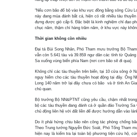
“Nếu cơn bão đổ bộ vào khu vực đồng bằng sông Cửu Long
này đang mùa đánh bắt cá, hiện có rất nhiều tàu thuyền
đựng được gió cấp 6. Đặc biệt là kinh nghiệm chỉ đạo p
chục năm, thậm chí hàng trăm năm, ở khu vực này không
Thời gian không còn nhiều
Đại tá Bùi Song Nhân, Phó Tham mưu trưởng Bộ Tham m
vẫn còn 5.641 tàu và 39.859 ngư dân các tỉnh từ Quản
Sa xuống vùng biển phía Nam (nơi cơn bão sẽ đi qua).
Không chỉ các tàu thuyền trên biển, tại 10 cửa sông ở
N
nguy hiểm cho các tàu thuyền hoạt động tại đây. Ông Nh
Long 140 năm trở lại đây chưa có bão và ở tỉnh An Gian
chủ quan.
Bộ trưởng Bộ NN&PTNT cũng yêu cầu, chậm nhất trong s
bộ các tàu thuyền đang đánh cá ở quần đảo Trường Sa v
chủ động liên hệ với đất liền để được hướng dẫn vào lán
Do ít phải hứng chịu bão nên công tác phòng chống bão
Theo Trung tướng Nguyễn Đức Soát, Phó Tổng Tham mư
hiện nay là kiểm tra lại toàn bộ phương tiện cứu hộ, c