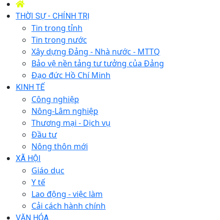
THỜI SỰ - CHÍNH TRỊ
Tin trong tỉnh
Tin trong nước
Xây dựng Đảng - Nhà nước - MTTQ
Bảo vệ nền tảng tư tưởng của Đảng
Đạo đức Hồ Chí Minh
KINH TẾ
Công nghiệp
Nông-Lâm nghiệp
Thương mại - Dịch vụ
Đầu tư
Nông thôn mới
XÃ HỘI
Giáo dục
Y tế
Lao động - việc làm
Cải cách hành chính
VĂN HÓA