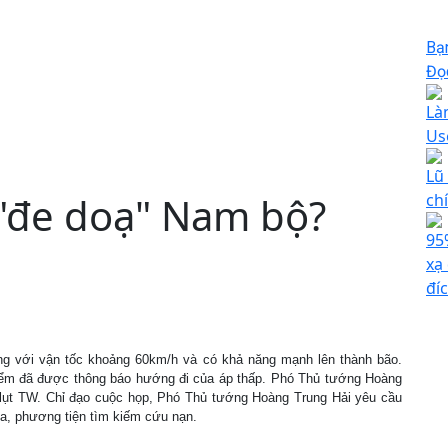
Bạ
Đọc
Là
Us
Lũ
"đe doạ" Nam bộ?
ch
95
xạ
đíc
g với vận tốc khoảng 60km/h và có khả năng mạnh lên thành bão.
iểm đã được thông báo hướng đi của áp thấp. Phó Thủ tướng Hoàng
lụt TW. Chỉ đạo cuộc họp, Phó Thủ tướng Hoàng Trung Hải yêu cầu
gia, phương tiện tìm kiếm cứu nạn.