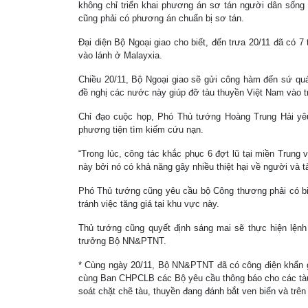
không chỉ triển khai phương án sơ tán người dân sống 
cũng phải có phương án chuẩn bị sơ tán.
Đại diện Bộ Ngoại giao cho biết, đến trưa 20/11 đã có 7 
vào lánh ở Malayxia.
Chiều 20/11, Bộ Ngoại giao sẽ gửi công hàm đến sứ quá
đề nghị các nước này giúp đỡ tàu thuyền Việt Nam vào t
Chỉ đạo cuộc họp, Phó Thủ tướng Hoàng Trung Hải yêu 
phương tiện tìm kiếm cứu nạn.
“Trong lúc, công tác khắc phục 6 đợt lũ tại miền Trung
này bởi nó có khả năng gây nhiều thiệt hại về người và tà
Phó Thủ tướng cũng yêu cầu bộ Công thương phải có biện
tránh việc tăng giá tại khu vực này.
Thủ tướng cũng quyết định sáng mai sẽ thực hiện lệnh
trưởng Bộ NN&PTNT.
* Cùng ngày 20/11, Bộ NN&PTNT đã có công điện khẩn 
cùng Ban CHPCLB các Bộ yêu cầu thông báo cho các tàu, 
soát chặt chẽ tàu, thuyền đang đánh bắt ven biển và trê