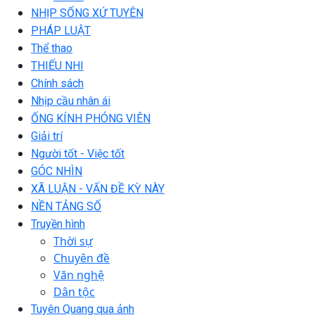
NHỊP SỐNG XỨ TUYÊN
PHÁP LUẬT
Thể thao
THIẾU NHI
Chính sách
Nhịp cầu nhân ái
ỐNG KÍNH PHÓNG VIÊN
Giải trí
Người tốt - Việc tốt
GÓC NHÌN
XÃ LUẬN - VẤN ĐỀ KỲ NÀY
NỀN TẢNG SỐ
Truyền hình
Thời sự
Chuyên đề
Văn nghệ
Dân tộc
Tuyên Quang qua ảnh