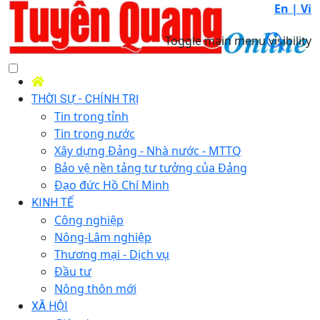
En |
Vi
Toggle main menu visibility
THỜI SỰ - CHÍNH TRỊ
Tin trong tỉnh
Tin trong nước
Xây dựng Đảng - Nhà nước - MTTQ
Bảo vệ nền tảng tư tưởng của Đảng
Đạo đức Hồ Chí Minh
KINH TẾ
Công nghiệp
Nông-Lâm nghiệp
Thương mại - Dịch vụ
Đầu tư
Nông thôn mới
XÃ HỘI