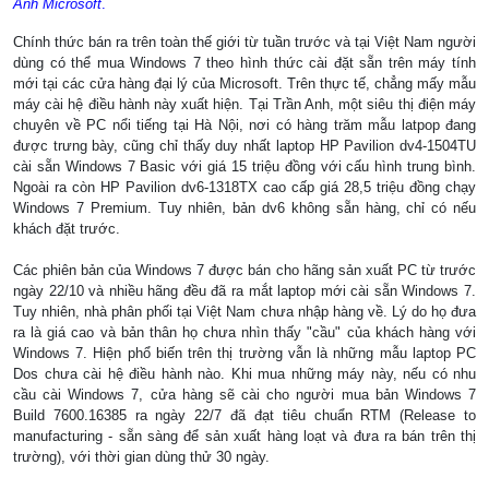
Ảnh Microsoft
.
Chính thức bán ra trên toàn thế giới từ tuần trước và tại Việt Nam người
dùng có thể mua Windows 7 theo hình thức cài đặt sẵn trên máy tính
mới tại các cửa hàng đại lý của Microsoft. Trên thực tế, chẳng mấy mẫu
máy cài hệ điều hành này xuất hiện. Tại Trần Anh, một siêu thị điện máy
chuyên về PC nổi tiếng tại Hà Nội, nơi có hàng trăm mẫu latpop đang
được trưng bày, cũng chỉ thấy duy nhất laptop HP Pavilion dv4-1504TU
cài sẵn Windows 7 Basic với giá 15 triệu đồng với cấu hình trung bình.
Ngoài ra còn HP Pavilion dv6-1318TX cao cấp giá 28,5 triệu đồng chạy
Windows 7 Premium. Tuy nhiên, bản dv6 không sẵn hàng, chỉ có nếu
khách đặt trước.
Các phiên bản của Windows 7 được bán cho hãng sản xuất PC từ trước
ngày 22/10 và nhiều hãng đều đã ra mắt laptop mới cài sẵn Windows 7.
Tuy nhiên, nhà phân phối tại Việt Nam chưa nhập hàng về. Lý do họ đưa
ra là giá cao và bản thân họ chưa nhìn thấy "cầu" của khách hàng với
Windows 7. Hiện phổ biến trên thị trường vẫn là những mẫu laptop PC
Dos chưa cài hệ điều hành nào. Khi mua những máy này, nếu có nhu
cầu cài Windows 7, cửa hàng sẽ cài cho người mua bản Windows 7
Build 7600.16385 ra ngày 22/7 đã đạt tiêu chuẩn RTM (Release to
manufacturing - sẵn sàng để sản xuất hàng loạt và đưa ra bán trên thị
trường), với thời gian dùng thử 30 ngày.