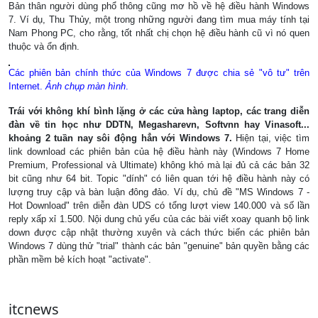
Bản thân người dùng phổ thông cũng mơ hồ về hệ điều hành Windows
7. Ví dụ, Thu Thủy, một trong những người đang tìm mua máy tính tại
Nam Phong PC, cho rằng, tốt nhất chị chọn hệ điều hành cũ vì nó quen
thuộc và ổn định.
Các phiên bản chính thức của Windows 7 được chia sẻ "vô tư" trên
Internet.
Ảnh chụp màn hình
.
Trái với không khí bình lặng ở các cửa hàng laptop, các trang diễn
đàn về tin học như DDTN, Megasharevn, Softvnn hay Vinasoft...
khoảng 2 tuần nay sôi động hẳn với Windows 7.
Hiện tại, việc tìm
link download các phiên bản của hệ điều hành này (Windows 7 Home
Premium, Professional và Ultimate) không khó mà lại đủ cả các bản 32
bit cũng như 64 bit. Topic "dính" có liên quan tới hệ điều hành này có
lượng truy cập và bàn luận đông đảo. Ví dụ, chủ đề "MS Windows 7 -
Hot Download" trên diễn đàn UDS có tổng lượt view 140.000 và số lần
reply xấp xỉ 1.500. Nội dung chủ yếu của các bài viết xoay quanh bộ link
down được cập nhật thường xuyên và cách thức biến các phiên bản
Windows 7 dùng thử "trial" thành các bản "genuine" bản quyền bằng các
phần mềm bẻ kích hoạt "activate".
itcnews