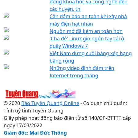
động khoa học và công nghệ đến
các huyện, thị
Cần đảm bảo an toàn khi xây nhà
máy điện hạt nhân
Nguồn mở đã kém an toàn hơn
'Cha đẻ' Linux giơ ngón tay cái ở
quầy Windows 7
Việt Nam đứng cuối bảng xếp hạng
băng rộng
Những video đình đám trên
Internet trong tháng
© 2020
Báo Tuyên Quang Online
- Cơ quan chủ quản:
Tỉnh uỷ tỉnh Tuyên Quang
Giấy phép hoạt động báo điện tử số 140/GP-BTTTT cấp
ngày 17/03/2022
Giám đốc: Mai Đức Thông