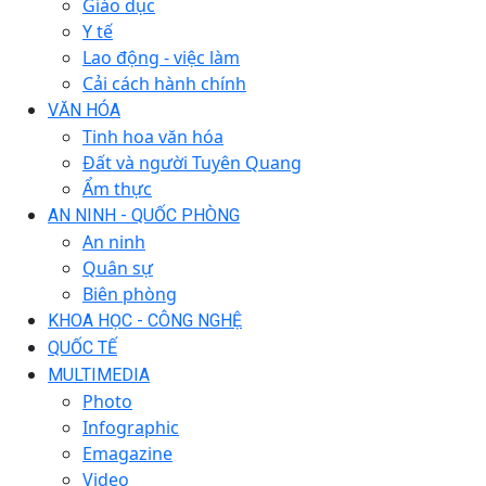
Giáo dục
Y tế
Lao động - việc làm
Cải cách hành chính
VĂN HÓA
Tinh hoa văn hóa
Đất và người Tuyên Quang
Ẩm thực
AN NINH - QUỐC PHÒNG
An ninh
Quân sự
Biên phòng
KHOA HỌC - CÔNG NGHỆ
QUỐC TẾ
MULTIMEDIA
Photo
Infographic
Emagazine
Video