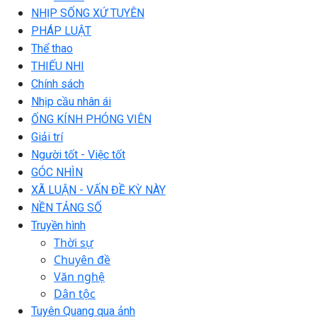
NHỊP SỐNG XỨ TUYÊN
PHÁP LUẬT
Thể thao
THIẾU NHI
Chính sách
Nhịp cầu nhân ái
ỐNG KÍNH PHÓNG VIÊN
Giải trí
Người tốt - Việc tốt
GÓC NHÌN
XÃ LUẬN - VẤN ĐỀ KỲ NÀY
NỀN TẢNG SỐ
Truyền hình
Thời sự
Chuyên đề
Văn nghệ
Dân tộc
Tuyên Quang qua ảnh