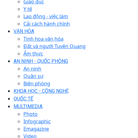
Giáo dục
Y tế
Lao động - việc làm
Cải cách hành chính
VĂN HÓA
Tinh hoa văn hóa
Đất và người Tuyên Quang
Ẩm thực
AN NINH - QUỐC PHÒNG
An ninh
Quân sự
Biên phòng
KHOA HỌC - CÔNG NGHỆ
QUỐC TẾ
MULTIMEDIA
Photo
Infographic
Emagazine
Video