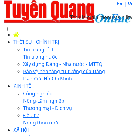
En |
Vi
Toggle main menu visibility
THỜI SỰ - CHÍNH TRỊ
Tin trong tỉnh
Tin trong nước
Xây dựng Đảng - Nhà nước - MTTQ
Bảo vệ nền tảng tư tưởng của Đảng
Đạo đức Hồ Chí Minh
KINH TẾ
Công nghiệp
Nông-Lâm nghiệp
Thương mại - Dịch vụ
Đầu tư
Nông thôn mới
XÃ HỘI