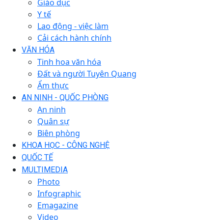
Giáo dục
Y tế
Lao động - việc làm
Cải cách hành chính
VĂN HÓA
Tinh hoa văn hóa
Đất và người Tuyên Quang
Ẩm thực
AN NINH - QUỐC PHÒNG
An ninh
Quân sự
Biên phòng
KHOA HỌC - CÔNG NGHỆ
QUỐC TẾ
MULTIMEDIA
Photo
Infographic
Emagazine
Video