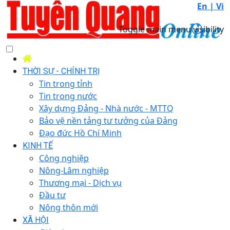
En |
Vi
Toggle main menu visibility
THỜI SỰ - CHÍNH TRỊ
Tin trong tỉnh
Tin trong nước
Xây dựng Đảng - Nhà nước - MTTQ
Bảo vệ nền tảng tư tưởng của Đảng
Đạo đức Hồ Chí Minh
KINH TẾ
Công nghiệp
Nông-Lâm nghiệp
Thương mại - Dịch vụ
Đầu tư
Nông thôn mới
XÃ HỘI