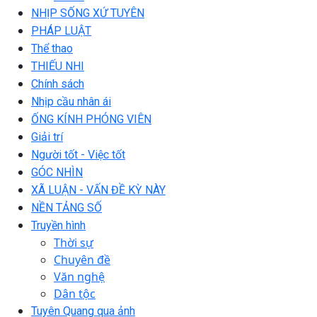
NHỊP SỐNG XỨ TUYÊN
PHÁP LUẬT
Thể thao
THIẾU NHI
Chính sách
Nhịp cầu nhân ái
ỐNG KÍNH PHÓNG VIÊN
Giải trí
Người tốt - Việc tốt
GÓC NHÌN
XÃ LUẬN - VẤN ĐỀ KỲ NÀY
NỀN TẢNG SỐ
Truyền hình
Thời sự
Chuyên đề
Văn nghệ
Dân tộc
Tuyên Quang qua ảnh