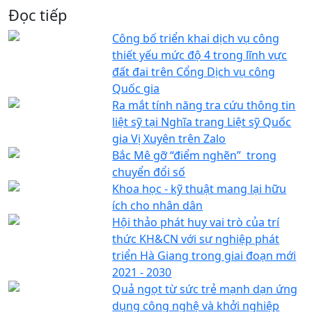
Đọc tiếp
Công bố triển khai dịch vụ công
thiết yếu mức độ 4 trong lĩnh vực
đất đai trên Cổng Dịch vụ công
Quốc gia
Ra mắt tính năng tra cứu thông tin
liệt sỹ tại Nghĩa trang Liệt sỹ Quốc
gia Vị Xuyên trên Zalo
Bắc Mê gỡ “điểm nghẽn” trong
chuyển đổi số
Khoa học - kỹ thuật mang lại hữu
ích cho nhân dân
Hội thảo phát huy vai trò của trí
thức KH&CN với sự nghiệp phát
triển Hà Giang trong giai đoạn mới
2021 - 2030
Quả ngọt từ sức trẻ mạnh dạn ứng
dụng công nghệ và khởi nghiệp