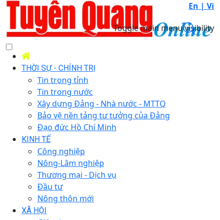
En |
Vi
Toggle main menu visibility
THỜI SỰ - CHÍNH TRỊ
Tin trong tỉnh
Tin trong nước
Xây dựng Đảng - Nhà nước - MTTQ
Bảo vệ nền tảng tư tưởng của Đảng
Đạo đức Hồ Chí Minh
KINH TẾ
Công nghiệp
Nông-Lâm nghiệp
Thương mại - Dịch vụ
Đầu tư
Nông thôn mới
XÃ HỘI