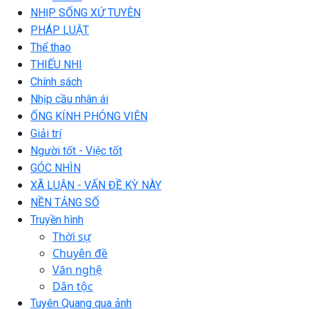
NHỊP SỐNG XỨ TUYÊN
PHÁP LUẬT
Thể thao
THIẾU NHI
Chính sách
Nhịp cầu nhân ái
ỐNG KÍNH PHÓNG VIÊN
Giải trí
Người tốt - Việc tốt
GÓC NHÌN
XÃ LUẬN - VẤN ĐỀ KỲ NÀY
NỀN TẢNG SỐ
Truyền hình
Thời sự
Chuyên đề
Văn nghệ
Dân tộc
Tuyên Quang qua ảnh