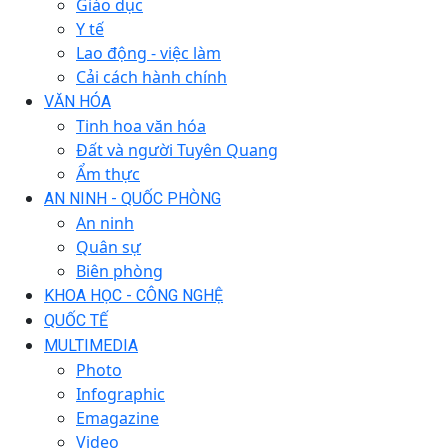
Giáo dục
Y tế
Lao động - việc làm
Cải cách hành chính
VĂN HÓA
Tinh hoa văn hóa
Đất và người Tuyên Quang
Ẩm thực
AN NINH - QUỐC PHÒNG
An ninh
Quân sự
Biên phòng
KHOA HỌC - CÔNG NGHỆ
QUỐC TẾ
MULTIMEDIA
Photo
Infographic
Emagazine
Video