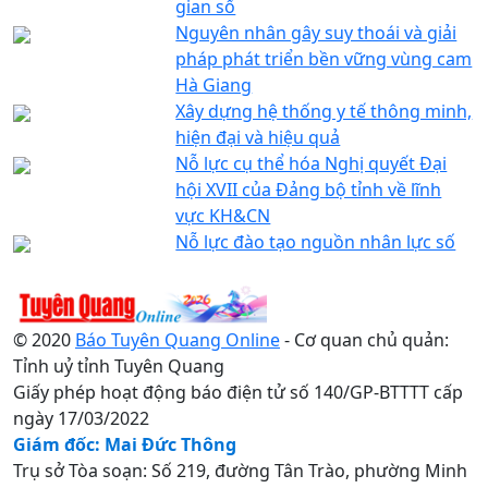
gian số
Nguyên nhân gây suy thoái và giải
pháp phát triển bền vững vùng cam
Hà Giang
Xây dựng hệ thống y tế thông minh,
hiện đại và hiệu quả
Nỗ lực cụ thể hóa Nghị quyết Đại
hội XVII của Đảng bộ tỉnh về lĩnh
vực KH&CN
Nỗ lực đào tạo nguồn nhân lực số
© 2020
Báo Tuyên Quang Online
- Cơ quan chủ quản:
Tỉnh uỷ tỉnh Tuyên Quang
Giấy phép hoạt động báo điện tử số 140/GP-BTTTT cấp
ngày 17/03/2022
Giám đốc: Mai Đức Thông
Trụ sở Tòa soạn: Số 219, đường Tân Trào, phường Minh