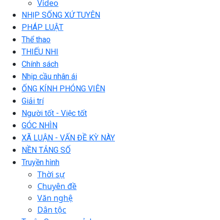
Video
NHỊP SỐNG XỨ TUYÊN
PHÁP LUẬT
Thể thao
THIẾU NHI
Chính sách
Nhịp cầu nhân ái
ỐNG KÍNH PHÓNG VIÊN
Giải trí
Người tốt - Việc tốt
GÓC NHÌN
XÃ LUẬN - VẤN ĐỀ KỲ NÀY
NỀN TẢNG SỐ
Truyền hình
Thời sự
Chuyên đề
Văn nghệ
Dân tộc