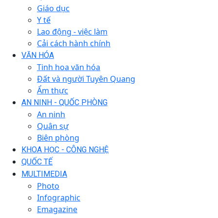
Giáo dục
Y tế
Lao động - việc làm
Cải cách hành chính
VĂN HÓA
Tinh hoa văn hóa
Đất và người Tuyên Quang
Ẩm thực
AN NINH - QUỐC PHÒNG
An ninh
Quân sự
Biên phòng
KHOA HỌC - CÔNG NGHỆ
QUỐC TẾ
MULTIMEDIA
Photo
Infographic
Emagazine