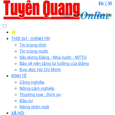
En |
Vi
Toggle main menu visibility
THỜI SỰ - CHÍNH TRỊ
Tin trong tỉnh
Tin trong nước
Xây dựng Đảng - Nhà nước - MTTQ
Bảo vệ nền tảng tư tưởng của Đảng
Đạo đức Hồ Chí Minh
KINH TẾ
Công nghiệp
Nông-Lâm nghiệp
Thương mại - Dịch vụ
Đầu tư
Nông thôn mới
XÃ HỘI