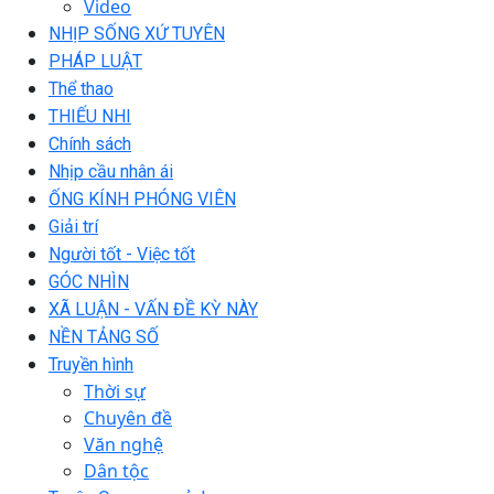
Video
NHỊP SỐNG XỨ TUYÊN
PHÁP LUẬT
Thể thao
THIẾU NHI
Chính sách
Nhịp cầu nhân ái
ỐNG KÍNH PHÓNG VIÊN
Giải trí
Người tốt - Việc tốt
GÓC NHÌN
XÃ LUẬN - VẤN ĐỀ KỲ NÀY
NỀN TẢNG SỐ
Truyền hình
Thời sự
Chuyên đề
Văn nghệ
Dân tộc