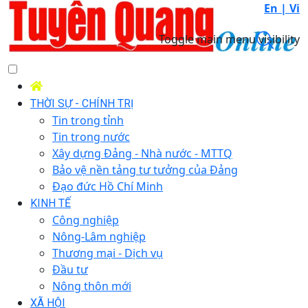
En |
Vi
Toggle main menu visibility
THỜI SỰ - CHÍNH TRỊ
Tin trong tỉnh
Tin trong nước
Xây dựng Đảng - Nhà nước - MTTQ
Bảo vệ nền tảng tư tưởng của Đảng
Đạo đức Hồ Chí Minh
KINH TẾ
Công nghiệp
Nông-Lâm nghiệp
Thương mại - Dịch vụ
Đầu tư
Nông thôn mới
XÃ HỘI