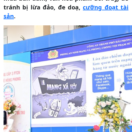
tránh bị lừa đảo, đe doạ,
cưỡng đoạt tài
sản
.