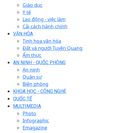
Giáo dục
Y tế
Lao động - việc làm
Cải cách hành chính
VĂN HÓA
Tinh hoa văn hóa
Đất và người Tuyên Quang
Ẩm thực
AN NINH - QUỐC PHÒNG
An ninh
Quân sự
Biên phòng
KHOA HỌC - CÔNG NGHỆ
QUỐC TẾ
MULTIMEDIA
Photo
Infographic
Emagazine