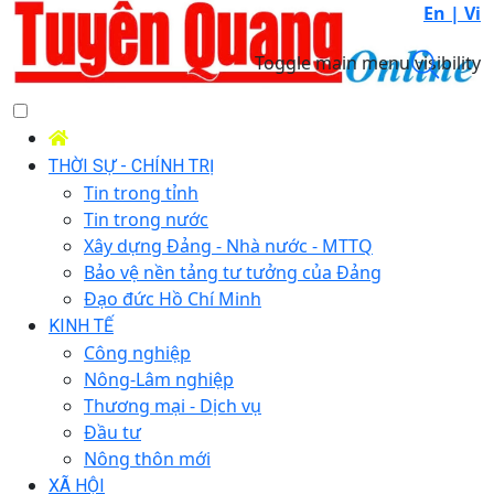
En |
Vi
Toggle main menu visibility
THỜI SỰ - CHÍNH TRỊ
Tin trong tỉnh
Tin trong nước
Xây dựng Đảng - Nhà nước - MTTQ
Bảo vệ nền tảng tư tưởng của Đảng
Đạo đức Hồ Chí Minh
KINH TẾ
Công nghiệp
Nông-Lâm nghiệp
Thương mại - Dịch vụ
Đầu tư
Nông thôn mới
XÃ HỘI