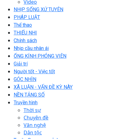
Video
NHỊP SỐNG XỨ TUYÊN
PHÁP LUẬT
Thể thao
THIẾU NHI
Chính sách
Nhịp cầu nhân ái
ỐNG KÍNH PHÓNG VIÊN
Giải trí
Người tốt - Việc tốt
GÓC NHÌN
XÃ LUẬN - VẤN ĐỀ KỲ NÀY
NỀN TẢNG SỐ
Truyền hình
Thời sự
Chuyên đề
Văn nghệ
Dân tộc