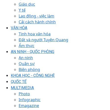
Giáo dục
Y tế
Lao động - việc làm
Cải cách hành chính
VĂN HÓA
Tinh hoa văn hóa
Đất và người Tuyên Quang
Ẩm thực
AN NINH - QUỐC PHÒNG
An ninh
Quân sự
Biên phòng
KHOA HỌC - CÔNG NGHỆ
QUỐC TẾ
MULTIMEDIA
Photo
Infographic
Emagazine