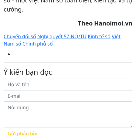
số - một Việt Nam số toàn diện, kiến tạo và tự
cường.
Theo Hanoimoi.vn
Chuyển đổi số
Nghị quyết 57-NQ/TƯ
Kinh tế số
Việt
Nam số
Chính phủ số
Ý kiến bạn đọc