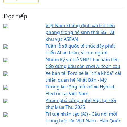
Đọc tiếp
Việt Nam khẳng định vai trò tiên
phong trong hệ sinh thái 5G - AI
khu vực ASEAN
Tuần lễ số quốc tế thúc đẩy phát
triển AI an toàn, vì con người
Nhóm kỹ sư trẻ VNPT hai năm liên
tiếp đứng đầu sân chơi AI toàn cầu
Xe bán tải Ford sẽ là "chìa khóa" cải
thiện quan hệ Nhật Bản - Mỹ
Tương lai rộng mở với xe Hybrid
Electric tại Việt Nam
Khám phá công nghệ Việt tại Hội
chợ Mùa Thu 2025
Trí tuệ nhân tạo (AI) - Cầu nối mới
trong hợp tác Việt Nam - Hàn Quốc