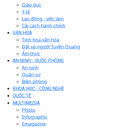
Giáo dục
Y tế
Lao động - việc làm
Cải cách hành chính
VĂN HÓA
Tinh hoa văn hóa
Đất và người Tuyên Quang
Ẩm thực
AN NINH - QUỐC PHÒNG
An ninh
Quân sự
Biên phòng
KHOA HỌC - CÔNG NGHỆ
QUỐC TẾ
MULTIMEDIA
Photo
Infographic
Emagazine