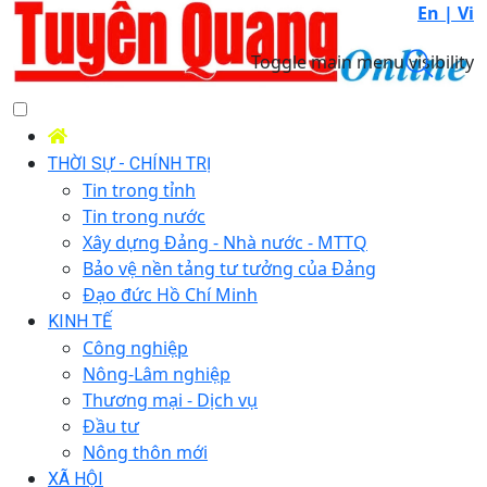
En |
Vi
Toggle main menu visibility
THỜI SỰ - CHÍNH TRỊ
Tin trong tỉnh
Tin trong nước
Xây dựng Đảng - Nhà nước - MTTQ
Bảo vệ nền tảng tư tưởng của Đảng
Đạo đức Hồ Chí Minh
KINH TẾ
Công nghiệp
Nông-Lâm nghiệp
Thương mại - Dịch vụ
Đầu tư
Nông thôn mới
XÃ HỘI