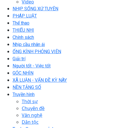
Video
NHỊP SỐNG XỨ TUYÊN
PHÁP LUẬT
Thể thao
THIẾU NHI
Chính sách
Nhịp cầu nhân ái
ỐNG KÍNH PHÓNG VIÊN
Giải trí
Người tốt - Việc tốt
GÓC NHÌN
XÃ LUẬN - VẤN ĐỀ KỲ NÀY
NỀN TẢNG SỐ
Truyền hình
Thời sự
Chuyên đề
Văn nghệ
Dân tộc