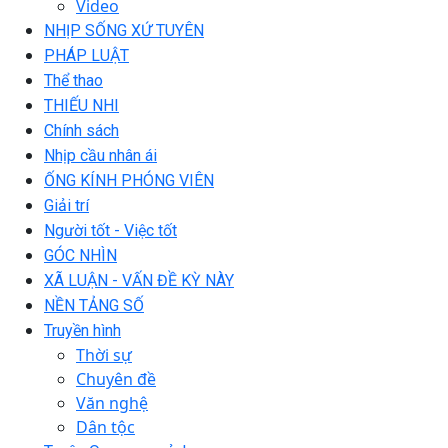
Video
NHỊP SỐNG XỨ TUYÊN
PHÁP LUẬT
Thể thao
THIẾU NHI
Chính sách
Nhịp cầu nhân ái
ỐNG KÍNH PHÓNG VIÊN
Giải trí
Người tốt - Việc tốt
GÓC NHÌN
XÃ LUẬN - VẤN ĐỀ KỲ NÀY
NỀN TẢNG SỐ
Truyền hình
Thời sự
Chuyên đề
Văn nghệ
Dân tộc