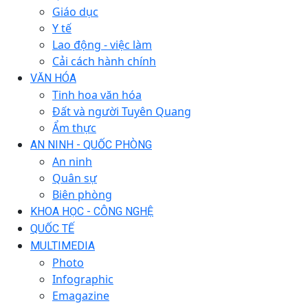
Giáo dục
Y tế
Lao động - việc làm
Cải cách hành chính
VĂN HÓA
Tinh hoa văn hóa
Đất và người Tuyên Quang
Ẩm thực
AN NINH - QUỐC PHÒNG
An ninh
Quân sự
Biên phòng
KHOA HỌC - CÔNG NGHỆ
QUỐC TẾ
MULTIMEDIA
Photo
Infographic
Emagazine