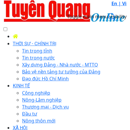
En |
Vi
Toggle main menu visibility
THỜI SỰ - CHÍNH TRỊ
Tin trong tỉnh
Tin trong nước
Xây dựng Đảng - Nhà nước - MTTQ
Bảo vệ nền tảng tư tưởng của Đảng
Đạo đức Hồ Chí Minh
KINH TẾ
Công nghiệp
Nông-Lâm nghiệp
Thương mại - Dịch vụ
Đầu tư
Nông thôn mới
XÃ HỘI