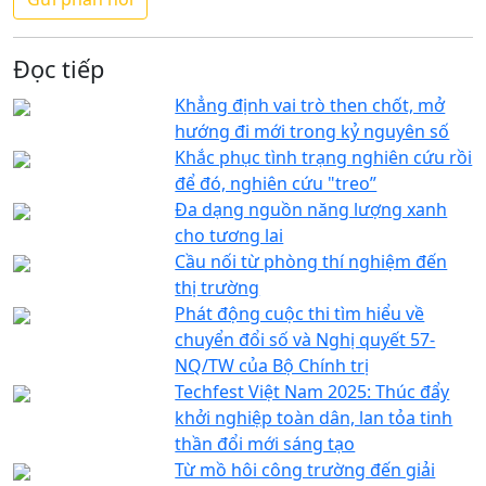
Đọc tiếp
Khẳng định vai trò then chốt, mở
hướng đi mới trong kỷ nguyên số
Khắc phục tình trạng nghiên cứu rồi
để đó, nghiên cứu "treo”
Đa dạng nguồn năng lượng xanh
cho tương lai
Cầu nối từ phòng thí nghiệm đến
thị trường
Phát động cuộc thi tìm hiểu về
chuyển đổi số và Nghị quyết 57-
NQ/TW của Bộ Chính trị
Techfest Việt Nam 2025: Thúc đẩy
khởi nghiệp toàn dân, lan tỏa tinh
thần đổi mới sáng tạo
Từ mồ hôi công trường đến giải