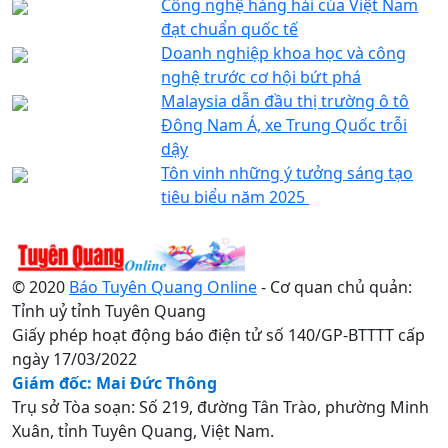
Công nghệ hàng hải của Việt Nam
đạt chuẩn quốc tế
Doanh nghiệp khoa học và công
nghệ trước cơ hội bứt phá
Malaysia dẫn đầu thị trường ô tô
Đông Nam Á, xe Trung Quốc trỗi
dậy
Tôn vinh những ý tưởng sáng tạo
tiêu biểu năm 2025
© 2020
Báo Tuyên Quang Online
- Cơ quan chủ quản:
Tỉnh uỷ tỉnh Tuyên Quang
Giấy phép hoạt động báo điện tử số 140/GP-BTTTT cấp
ngày 17/03/2022
Giám đốc: Mai Đức Thông
Trụ sở Tòa soạn: Số 219, đường Tân Trào, phường Minh
Xuân, tỉnh Tuyên Quang, Việt Nam.