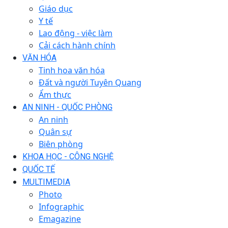
Giáo dục
Y tế
Lao động - việc làm
Cải cách hành chính
VĂN HÓA
Tinh hoa văn hóa
Đất và người Tuyên Quang
Ẩm thực
AN NINH - QUỐC PHÒNG
An ninh
Quân sự
Biên phòng
KHOA HỌC - CÔNG NGHỆ
QUỐC TẾ
MULTIMEDIA
Photo
Infographic
Emagazine