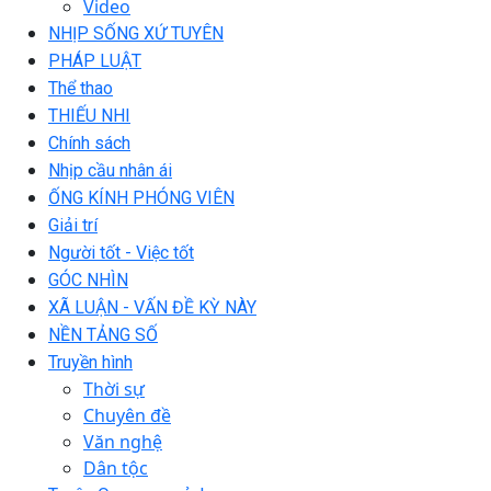
Video
NHỊP SỐNG XỨ TUYÊN
PHÁP LUẬT
Thể thao
THIẾU NHI
Chính sách
Nhịp cầu nhân ái
ỐNG KÍNH PHÓNG VIÊN
Giải trí
Người tốt - Việc tốt
GÓC NHÌN
XÃ LUẬN - VẤN ĐỀ KỲ NÀY
NỀN TẢNG SỐ
Truyền hình
Thời sự
Chuyên đề
Văn nghệ
Dân tộc