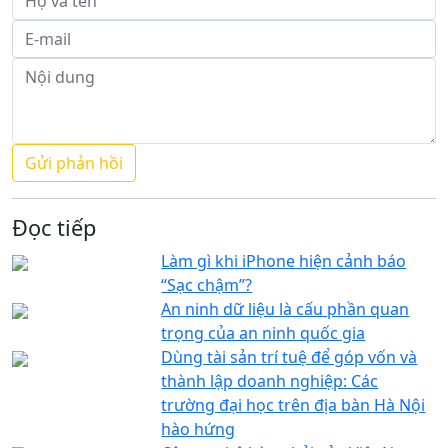
Đọc tiếp
Làm gì khi iPhone hiện cảnh báo
“Sạc chậm”?
An ninh dữ liệu là cấu phần quan
trọng của an ninh quốc gia
Dùng tài sản trí tuệ để góp vốn và
thành lập doanh nghiệp: Các
trường đại học trên địa bàn Hà Nội
hào hứng