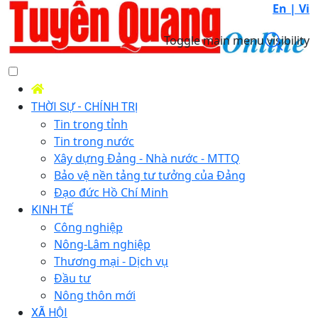
En |
Vi
Toggle main menu visibility
THỜI SỰ - CHÍNH TRỊ
Tin trong tỉnh
Tin trong nước
Xây dựng Đảng - Nhà nước - MTTQ
Bảo vệ nền tảng tư tưởng của Đảng
Đạo đức Hồ Chí Minh
KINH TẾ
Công nghiệp
Nông-Lâm nghiệp
Thương mại - Dịch vụ
Đầu tư
Nông thôn mới
XÃ HỘI