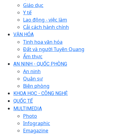
Giáo dục
Y tế
Lao động - việc làm
Cải cách hành chính
VĂN HÓA
Tinh hoa văn hóa
Đất và người Tuyên Quang
Ẩm thực
AN NINH - QUỐC PHÒNG
An ninh
Quân sự
Biên phòng
KHOA HỌC - CÔNG NGHỆ
QUỐC TẾ
MULTIMEDIA
Photo
Infographic
Emagazine