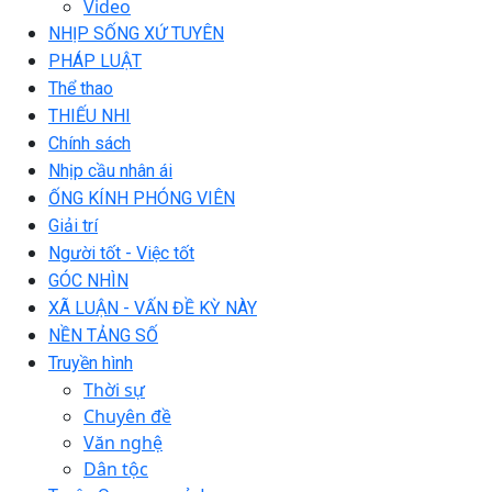
Video
NHỊP SỐNG XỨ TUYÊN
PHÁP LUẬT
Thể thao
THIẾU NHI
Chính sách
Nhịp cầu nhân ái
ỐNG KÍNH PHÓNG VIÊN
Giải trí
Người tốt - Việc tốt
GÓC NHÌN
XÃ LUẬN - VẤN ĐỀ KỲ NÀY
NỀN TẢNG SỐ
Truyền hình
Thời sự
Chuyên đề
Văn nghệ
Dân tộc