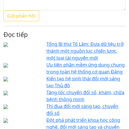
Đọc tiếp
Tổng Bí thư Tô Lâm: Đưa dữ liệu trở
thành một nguồn lực chiến lược,
một loại tài nguyên mới
Ưu tiên phần mềm ứng dụng chung
trong toàn hệ thống cơ quan Đảng
Kiến tạo hệ sinh thái đổi mới sáng
tạo Thủ đô
Tăng tốc chuyển đổi số, khám, chữa
bệnh thông minh
Thi đua đổi mới sáng tạo, chuyển
đổi số
Đột phá phát triển khoa học công
nghệ, đổi mới sáng tạo và chuyển