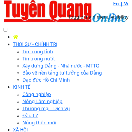
En |
Vi
Toggle main menu visibility
THỜI SỰ - CHÍNH TRỊ
Tin trong tỉnh
Tin trong nước
Xây dựng Đảng - Nhà nước - MTTQ
Bảo vệ nền tảng tư tưởng của Đảng
Đạo đức Hồ Chí Minh
KINH TẾ
Công nghiệp
Nông-Lâm nghiệp
Thương mại - Dịch vụ
Đầu tư
Nông thôn mới
XÃ HỘI