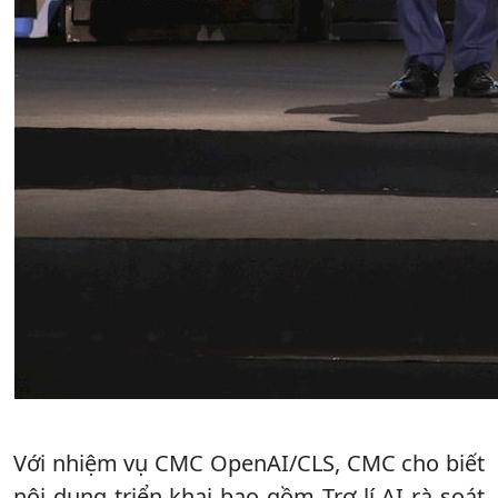
Với nhiệm vụ CMC OpenAI/CLS, CMC cho biết
nội dung triển khai bao gồm Trợ lí AI rà soát