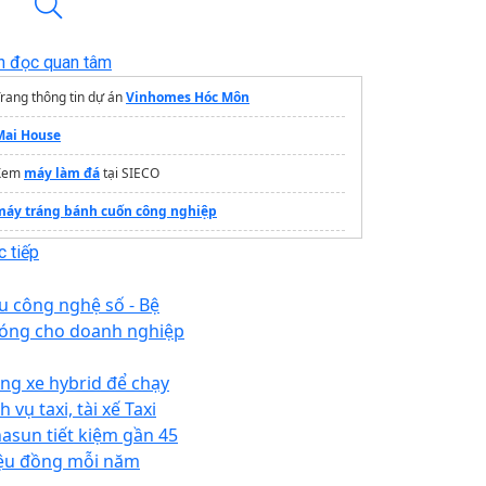
n đọc quan tâm
rang thông tin dự án
Vinhomes Hóc Môn
Mai House
Xem
máy làm đá
tại SIECO
máy tráng bánh cuốn công nghiệp
máy xay đậu
 tiếp
u công nghệ số - Bệ
óng cho doanh nghiệp
ng xe hybrid để chạy
h vụ taxi, tài xế Taxi
nasun tiết kiệm gần 45
iệu đồng mỗi năm