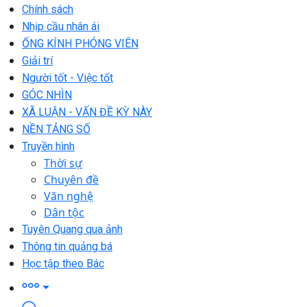
Chính sách
Nhịp cầu nhân ái
ỐNG KÍNH PHÓNG VIÊN
Giải trí
Người tốt - Việc tốt
GÓC NHÌN
XÃ LUẬN - VẤN ĐỀ KỲ NÀY
NỀN TẢNG SỐ
Truyền hình
Thời sự
Chuyên đề
Văn nghệ
Dân tộc
Tuyên Quang qua ảnh
Thông tin quảng bá
Học tập theo Bác