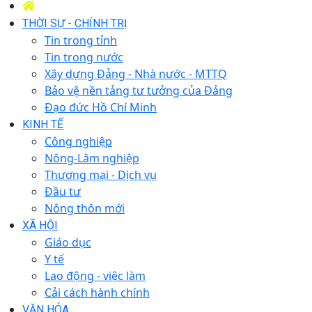
THỜI SỰ - CHÍNH TRỊ
Tin trong tỉnh
Tin trong nước
Xây dựng Đảng - Nhà nước - MTTQ
Bảo vệ nền tảng tư tưởng của Đảng
Đạo đức Hồ Chí Minh
KINH TẾ
Công nghiệp
Nông-Lâm nghiệp
Thương mại - Dịch vụ
Đầu tư
Nông thôn mới
XÃ HỘI
Giáo dục
Y tế
Lao động - việc làm
Cải cách hành chính
VĂN HÓA