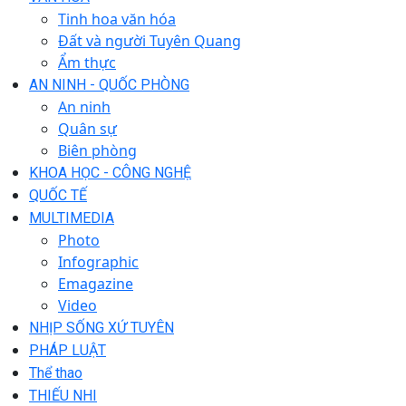
Tinh hoa văn hóa
Đất và người Tuyên Quang
Ẩm thực
AN NINH - QUỐC PHÒNG
An ninh
Quân sự
Biên phòng
KHOA HỌC - CÔNG NGHỆ
QUỐC TẾ
MULTIMEDIA
Photo
Infographic
Emagazine
Video
NHỊP SỐNG XỨ TUYÊN
PHÁP LUẬT
Thể thao
THIẾU NHI