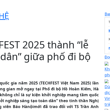
HỆ
Bạ
T
FEST 2025 thành “lễ
 dân” giữa phố đi bộ
Đọc
Kh
ph
quốc gia năm 2025 (TECHFEST Việt Nam 2025) lần
Dù
ng gian mở ngay tại Phố đi bộ Hồ Hoàn Kiếm, Hà
dịc
 không chỉ là sự kiện khởi nghiệp mang tầm quốc
Vi
ởi nghiệp sáng tạo toàn dân” theo tinh thần Nghị
tr
 viên Báo Hànộimới đã trao đổi với TS Trần Anh