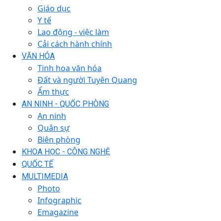
Giáo dục
Y tế
Lao động - việc làm
Cải cách hành chính
VĂN HÓA
Tinh hoa văn hóa
Đất và người Tuyên Quang
Ẩm thực
AN NINH - QUỐC PHÒNG
An ninh
Quân sự
Biên phòng
KHOA HỌC - CÔNG NGHỆ
QUỐC TẾ
MULTIMEDIA
Photo
Infographic
Emagazine