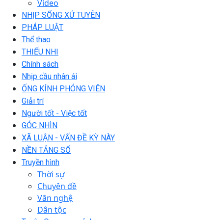
Video
NHỊP SỐNG XỨ TUYÊN
PHÁP LUẬT
Thể thao
THIẾU NHI
Chính sách
Nhịp cầu nhân ái
ỐNG KÍNH PHÓNG VIÊN
Giải trí
Người tốt - Việc tốt
GÓC NHÌN
XÃ LUẬN - VẤN ĐỀ KỲ NÀY
NỀN TẢNG SỐ
Truyền hình
Thời sự
Chuyên đề
Văn nghệ
Dân tộc