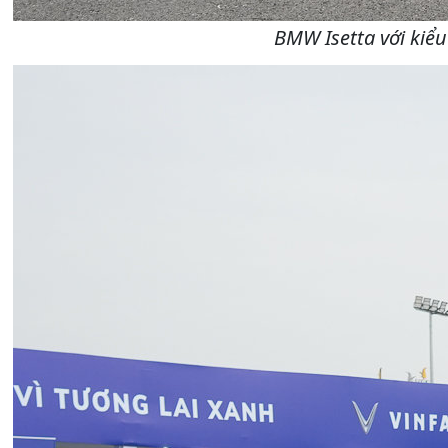
BMW Isetta với kiể