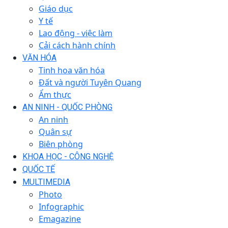
Giáo dục
Y tế
Lao động - việc làm
Cải cách hành chính
VĂN HÓA
Tinh hoa văn hóa
Đất và người Tuyên Quang
Ẩm thực
AN NINH - QUỐC PHÒNG
An ninh
Quân sự
Biên phòng
KHOA HỌC - CÔNG NGHỆ
QUỐC TẾ
MULTIMEDIA
Photo
Infographic
Emagazine