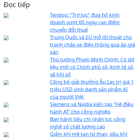
Đọc tiếp
Tendoo: “Trợ lực” đưa hộ kinh
doanh vượt 60 ngày cao điểm
chuyển đổi thuế
Trung Quốc và EU mở lối thoát cho
tranh chấp xe điện thông qua áp giá
sàn
Thủ tướng Phạm Minh Chính: Có dữ
liệu mới có Chính phủ số, kinh tế số,
xã hội số
Công bố giải thưởng Âu Lạc trị giá 1
triệu USD vinh danh sản phẩm AI
của người Việt
Siemens và Nvidia kiến tạo “Hệ điều
hành AI” cho công nghiệp
Ban hành tiêu chí nhân lực công
nghệ số chất lượng cao
Giảm khí mê-tan từ than, dầu khí