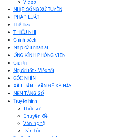
Video
NHỊP SỐNG XỨ TUYÊN
PHÁP LUẬT
Thể thao
THIẾU NHI
Chính sách
Nhịp cầu nhân ái
ỐNG KÍNH PHÓNG VIÊN
Giải trí
Người tốt - Việc tốt
GÓC NHÌN
XÃ LUẬN - VẤN ĐỀ KỲ NÀY
NỀN TẢNG SỐ
Truyền hình
Thời sự
Chuyên đề
Văn nghệ
Dân tộc