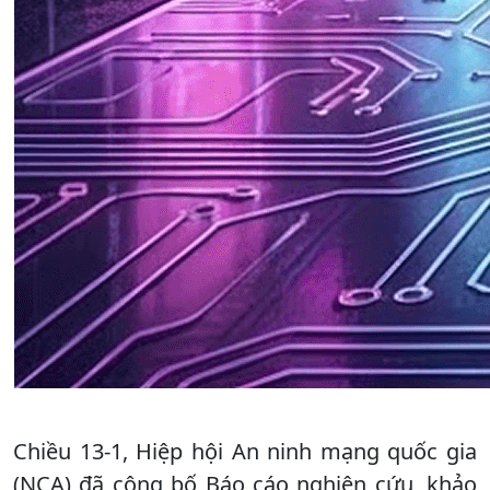
Chiều 13-1, Hiệp hội An ninh mạng quốc gia
(NCA) đã công bố Báo cáo nghiên cứu, khảo