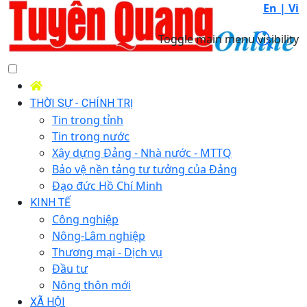
En |
Vi
Toggle main menu visibility
THỜI SỰ - CHÍNH TRỊ
Tin trong tỉnh
Tin trong nước
Xây dựng Đảng - Nhà nước - MTTQ
Bảo vệ nền tảng tư tưởng của Đảng
Đạo đức Hồ Chí Minh
KINH TẾ
Công nghiệp
Nông-Lâm nghiệp
Thương mại - Dịch vụ
Đầu tư
Nông thôn mới
XÃ HỘI