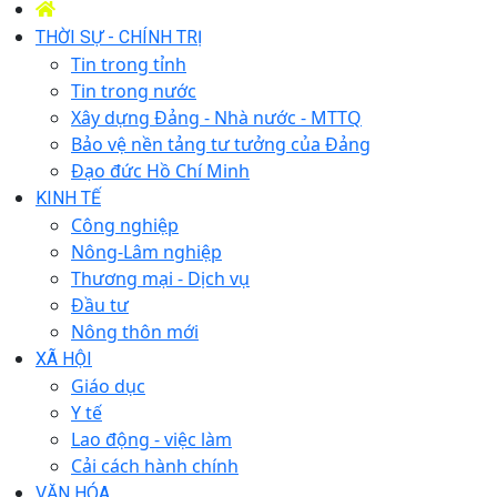
THỜI SỰ - CHÍNH TRỊ
Tin trong tỉnh
Tin trong nước
Xây dựng Đảng - Nhà nước - MTTQ
Bảo vệ nền tảng tư tưởng của Đảng
Đạo đức Hồ Chí Minh
KINH TẾ
Công nghiệp
Nông-Lâm nghiệp
Thương mại - Dịch vụ
Đầu tư
Nông thôn mới
XÃ HỘI
Giáo dục
Y tế
Lao động - việc làm
Cải cách hành chính
VĂN HÓA