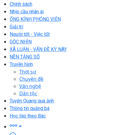
Chính sách
Nhịp cầu nhân ái
ỐNG KÍNH PHÓNG VIÊN
Giải trí
Người tốt - Việc tốt
GÓC NHÌN
XÃ LUẬN - VẤN ĐỀ KỲ NÀY
NỀN TẢNG SỐ
Truyền hình
Thời sự
Chuyên đề
Văn nghệ
Dân tộc
Tuyên Quang qua ảnh
Thông tin quảng bá
Học tập theo Bác