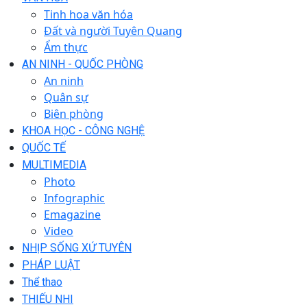
Tinh hoa văn hóa
Đất và người Tuyên Quang
Ẩm thực
AN NINH - QUỐC PHÒNG
An ninh
Quân sự
Biên phòng
KHOA HỌC - CÔNG NGHỆ
QUỐC TẾ
MULTIMEDIA
Photo
Infographic
Emagazine
Video
NHỊP SỐNG XỨ TUYÊN
PHÁP LUẬT
Thể thao
THIẾU NHI