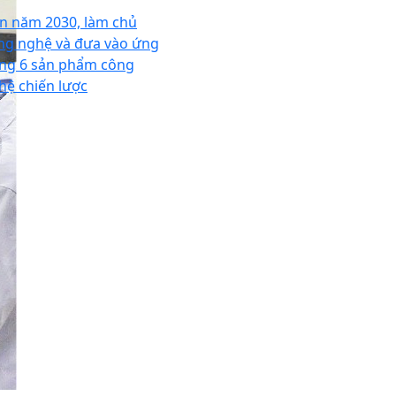
n năm 2030, làm chủ
ng nghệ và đưa vào ứng
ng 6 sản phẩm công
hệ chiến lược