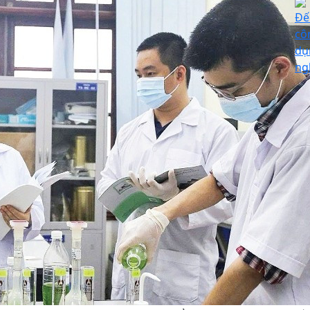
Đế
cô
dụ
ng