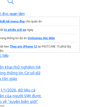
n đọc quan tâm
thiết kế menu đẹp
cho quán ăn
Đặt
In phiếu giữ xe
ngay
rang thông tin dự án
Vinhomes Hóc Môn
Đặt hẹn
Thay pin iPhone 12
tại FASTCARE 15 phút lấy
iền
 tiếp
công ty
simsodep
giá rẻ, uy tín
iển khai thử nghiệm Hệ
camera giám sát nhà xưởng
ống thông tin Cơ sở dữ
u tôn giáo
 1/1/2026, dữ liệu cá
ân của người Việt được
o vệ "xuyên biên giới"