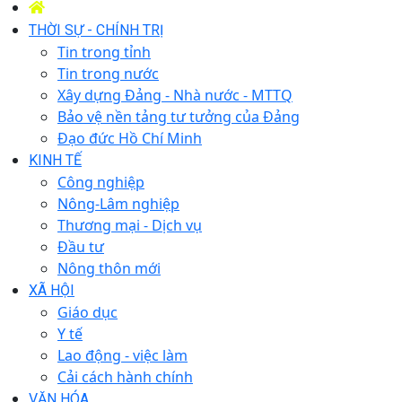
THỜI SỰ - CHÍNH TRỊ
Tin trong tỉnh
Tin trong nước
Xây dựng Đảng - Nhà nước - MTTQ
Bảo vệ nền tảng tư tưởng của Đảng
Đạo đức Hồ Chí Minh
KINH TẾ
Công nghiệp
Nông-Lâm nghiệp
Thương mại - Dịch vụ
Đầu tư
Nông thôn mới
XÃ HỘI
Giáo dục
Y tế
Lao động - việc làm
Cải cách hành chính
VĂN HÓA