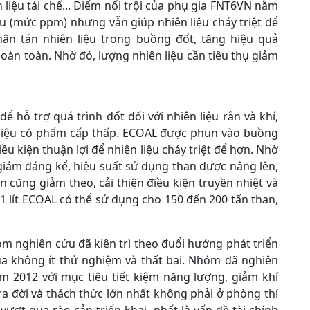
 liệu tái chế... Điểm nổi trội của phụ gia FNT6VN nằm
ệu (mức ppm) nhưng vẫn giúp nhiên liệu cháy triệt để
hân tán nhiên liệu trong buồng đốt, tăng hiệu quả
hoàn toàn. Nhờ đó, lượng nhiên liệu cần tiêu thụ giảm
ể hỗ trợ quá trình đốt đối với nhiên liệu rắn và khí,
ên liệu có phẩm cấp thấp. ECOAL được phun vào buồng
ều kiện thuận lợi để nhiên liệu cháy triệt để hơn. Nhờ
giảm đáng kể, hiệu suất sử dụng than được nâng lên,
 cũng giảm theo, cải thiện điều kiện truyền nhiệt và
1 lít ECOAL có thể sử dụng cho 150 đến 200 tấn than,
hóm nghiên cứu đã kiên trì theo đuổi hướng phát triển
qua không ít thử nghiệm và thất bại. Nhóm đã nghiên
m 2012 với mục tiêu tiết kiệm năng lượng, giảm khí
a đời và thách thức lớn nhất không phải ở phòng thí