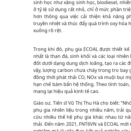
sinh học như xăng sinh học, biodiesel, nhiên
ở tỷ lệ sử dụng rất nhỏ, chỉ ở mức phần tri
hơn thông qua việc cải thiện khả năng p
truyền nhiệt và thúc đẩy quá trình oxy hóa 
xuống rõ rệt.
Trong khi đó, phụ gia ECOAL được thiết kế đ
nhất là than đá, sinh khối và các loại nhi
đốt dưới dạng dung dịch loãng, tạo ra các đi
vậy, lượng carbon chưa cháy trong tro bay 
đồng thời phát thải CO, NOx và muội bụi mịn
hạn chế bám bẩn hệ thống. Theo tính toán, 
mang lại hiệu quả kinh tế cao.
Giáo sư, Tiến sĩ Vũ Thị Thu Hà cho biết: “N
phụ gia nhiên liệu trong nhiều năm, trải 
cứu nhiều thế hệ phụ gia khác nhau từ nă
thải. Đến năm 2021, FNT6VN và ECOAL mới r