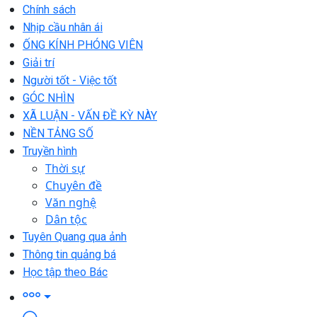
Chính sách
Nhịp cầu nhân ái
ỐNG KÍNH PHÓNG VIÊN
Giải trí
Người tốt - Việc tốt
GÓC NHÌN
XÃ LUẬN - VẤN ĐỀ KỲ NÀY
NỀN TẢNG SỐ
Truyền hình
Thời sự
Chuyên đề
Văn nghệ
Dân tộc
Tuyên Quang qua ảnh
Thông tin quảng bá
Học tập theo Bác