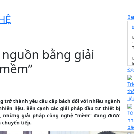
HỆ
Bạ
T
i nguồn bằng giải
“mềm”
l
Đọc
Tr
th
liệ
ng trở thành yêu cầu cấp bách đối với nhiều ngành
nhiên liệu. Bên cạnh các giải pháp đầu tư thiết bị
Từ
n, những giải pháp công nghệ “mềm” đang được
nh
n chuyển tiếp.
bả