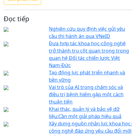
Đọc tiếp
Nghiên cứu quy định việc gửi yêu
cầu thi hành án qua VNeID
Đưa hợp tác khoa học-công nghệ
trở thành trụ cột quan trọng trong
quan hệ Đối tác chiến lược Việt
Nam-Đức
Tạo động lực phát triển nhanh và
bền vững
Vai trò của AI trong chăm sóc và
điều trị bệnh hiếm gặp một cách
thuận tiện
Khai thác, quản lý và bảo vệ dữ
liệu:Cần một giải pháp hiệu quả
Xây dựng nguồn nhân lực khoa học-
công nghệ đáp ứng yêu cầu đổi mới