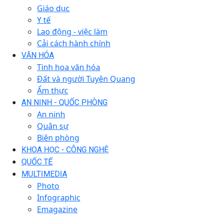
Giáo dục
Y tế
Lao động - việc làm
Cải cách hành chính
VĂN HÓA
Tinh hoa văn hóa
Đất và người Tuyên Quang
Ẩm thực
AN NINH - QUỐC PHÒNG
An ninh
Quân sự
Biên phòng
KHOA HỌC - CÔNG NGHỆ
QUỐC TẾ
MULTIMEDIA
Photo
Infographic
Emagazine