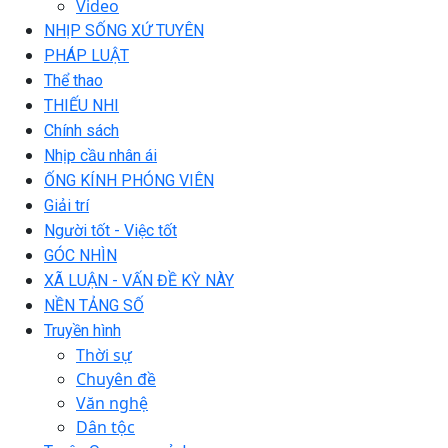
Video
NHỊP SỐNG XỨ TUYÊN
PHÁP LUẬT
Thể thao
THIẾU NHI
Chính sách
Nhịp cầu nhân ái
ỐNG KÍNH PHÓNG VIÊN
Giải trí
Người tốt - Việc tốt
GÓC NHÌN
XÃ LUẬN - VẤN ĐỀ KỲ NÀY
NỀN TẢNG SỐ
Truyền hình
Thời sự
Chuyên đề
Văn nghệ
Dân tộc