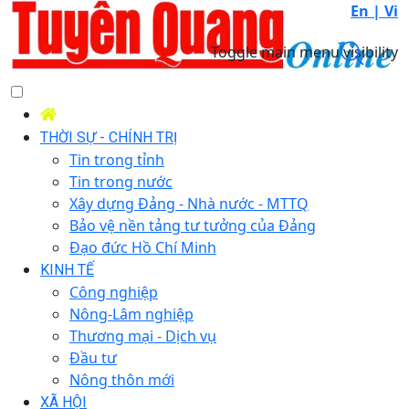
En |
Vi
Toggle main menu visibility
THỜI SỰ - CHÍNH TRỊ
Tin trong tỉnh
Tin trong nước
Xây dựng Đảng - Nhà nước - MTTQ
Bảo vệ nền tảng tư tưởng của Đảng
Đạo đức Hồ Chí Minh
KINH TẾ
Công nghiệp
Nông-Lâm nghiệp
Thương mại - Dịch vụ
Đầu tư
Nông thôn mới
XÃ HỘI