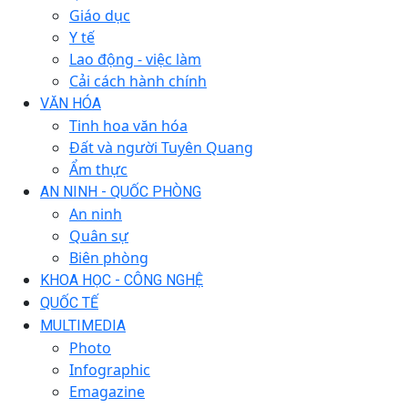
Giáo dục
Y tế
Lao động - việc làm
Cải cách hành chính
VĂN HÓA
Tinh hoa văn hóa
Đất và người Tuyên Quang
Ẩm thực
AN NINH - QUỐC PHÒNG
An ninh
Quân sự
Biên phòng
KHOA HỌC - CÔNG NGHỆ
QUỐC TẾ
MULTIMEDIA
Photo
Infographic
Emagazine