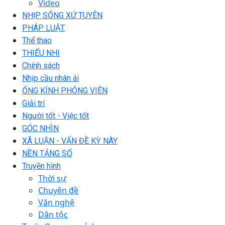
Video
NHỊP SỐNG XỨ TUYÊN
PHÁP LUẬT
Thể thao
THIẾU NHI
Chính sách
Nhịp cầu nhân ái
ỐNG KÍNH PHÓNG VIÊN
Giải trí
Người tốt - Việc tốt
GÓC NHÌN
XÃ LUẬN - VẤN ĐỀ KỲ NÀY
NỀN TẢNG SỐ
Truyền hình
Thời sự
Chuyên đề
Văn nghệ
Dân tộc