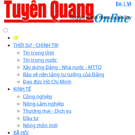
En |
Vi
Toggle main menu visibility
THỜI SỰ - CHÍNH TRỊ
Tin trong tỉnh
Tin trong nước
Xây dựng Đảng - Nhà nước - MTTQ
Bảo vệ nền tảng tư tưởng của Đảng
Đạo đức Hồ Chí Minh
KINH TẾ
Công nghiệp
Nông-Lâm nghiệp
Thương mại - Dịch vụ
Đầu tư
Nông thôn mới
XÃ HỘI