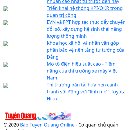
nhuận cao nhất từ trước đến nay
Triển khai hệ thống KPI/OKR trong
quản trị công
EVN và FPT hợp tác thúc đẩy chuyển
đổi số, xây dựng hệ sinh thái năng
lượng thông minh
Khoa học xã hội và nhân văn góp
phần bảo vệ nền tảng tư tưởng của
Đảng
Mô tô điện hiệu suất cao - Tiềm
năng của thị trường xe máy Việt
Nam
Thị trường bán tải hứa hẹn cạnh
tranh sôi động với "lính mới" Toyota
Hilux
© 2020
Báo Tuyên Quang Online
- Cơ quan chủ quản: