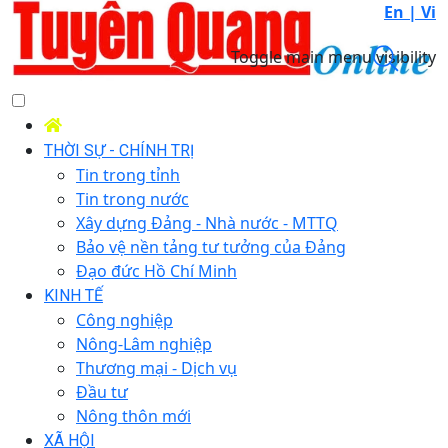
En |
Vi
Toggle main menu visibility
THỜI SỰ - CHÍNH TRỊ
Tin trong tỉnh
Tin trong nước
Xây dựng Đảng - Nhà nước - MTTQ
Bảo vệ nền tảng tư tưởng của Đảng
Đạo đức Hồ Chí Minh
KINH TẾ
Công nghiệp
Nông-Lâm nghiệp
Thương mại - Dịch vụ
Đầu tư
Nông thôn mới
XÃ HỘI