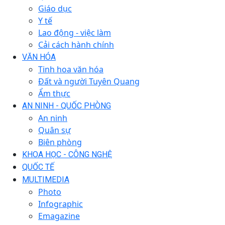
Giáo dục
Y tế
Lao động - việc làm
Cải cách hành chính
VĂN HÓA
Tinh hoa văn hóa
Đất và người Tuyên Quang
Ẩm thực
AN NINH - QUỐC PHÒNG
An ninh
Quân sự
Biên phòng
KHOA HỌC - CÔNG NGHỆ
QUỐC TẾ
MULTIMEDIA
Photo
Infographic
Emagazine