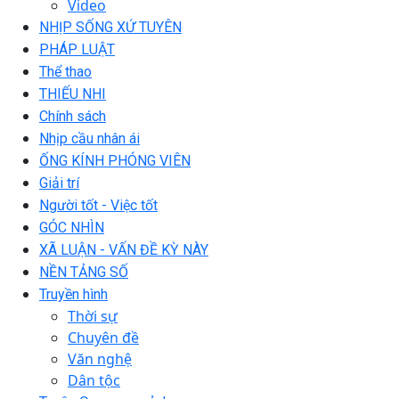
Video
NHỊP SỐNG XỨ TUYÊN
PHÁP LUẬT
Thể thao
THIẾU NHI
Chính sách
Nhịp cầu nhân ái
ỐNG KÍNH PHÓNG VIÊN
Giải trí
Người tốt - Việc tốt
GÓC NHÌN
XÃ LUẬN - VẤN ĐỀ KỲ NÀY
NỀN TẢNG SỐ
Truyền hình
Thời sự
Chuyên đề
Văn nghệ
Dân tộc