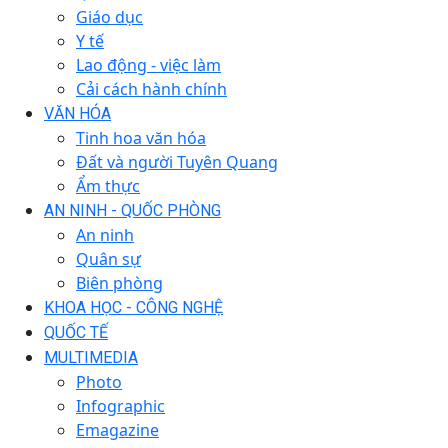
Giáo dục
Y tế
Lao động - việc làm
Cải cách hành chính
VĂN HÓA
Tinh hoa văn hóa
Đất và người Tuyên Quang
Ẩm thực
AN NINH - QUỐC PHÒNG
An ninh
Quân sự
Biên phòng
KHOA HỌC - CÔNG NGHỆ
QUỐC TẾ
MULTIMEDIA
Photo
Infographic
Emagazine