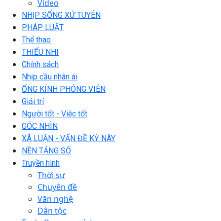
Video
NHỊP SỐNG XỨ TUYÊN
PHÁP LUẬT
Thể thao
THIẾU NHI
Chính sách
Nhịp cầu nhân ái
ỐNG KÍNH PHÓNG VIÊN
Giải trí
Người tốt - Việc tốt
GÓC NHÌN
XÃ LUẬN - VẤN ĐỀ KỲ NÀY
NỀN TẢNG SỐ
Truyền hình
Thời sự
Chuyên đề
Văn nghệ
Dân tộc