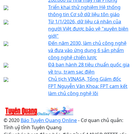
Triển khai thử nghiệm Hệ thống
thông tin Cơ sở dữ liệu tôn giáo
Từ 1/1/2026, dữ liệu cá nhân của
người Việt được bảo vệ "xuyên biên
giới"
Đến năm 2030, làm chủ công nghệ
và đưa vào ứng dụng 6 sản phẩm
công nghệ chiến lược
Đã ban hành 28 tiêu chuẩn quốc gia
về trụ, trạm sạc điện
Chủ tịch VINASA, Tổng Giám đốc
FPT Nguyễn Văn Khoa: FPT cam kết
làm chủ công nghệ lõi
© 2020
Báo Tuyên Quang Online
- Cơ quan chủ quản:
Tỉnh uỷ tỉnh Tuyên Quang