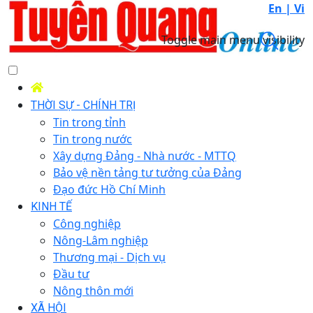
En |
Vi
Toggle main menu visibility
THỜI SỰ - CHÍNH TRỊ
Tin trong tỉnh
Tin trong nước
Xây dựng Đảng - Nhà nước - MTTQ
Bảo vệ nền tảng tư tưởng của Đảng
Đạo đức Hồ Chí Minh
KINH TẾ
Công nghiệp
Nông-Lâm nghiệp
Thương mại - Dịch vụ
Đầu tư
Nông thôn mới
XÃ HỘI