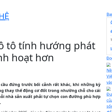
HỆ
Bạ
d
T
ô tô tính hướng phát
inh hoạt hơn
L
Đọc
b
Nề
Vi
và
cầu đứng trước bối cảnh rất khác, khi những kỳ
ng thay thế động cơ đốt trong nhường chỗ cho cái
t
Đư
mỗi nhà sản xuất phải tự chọn con đường phù hợp
củ
.
số