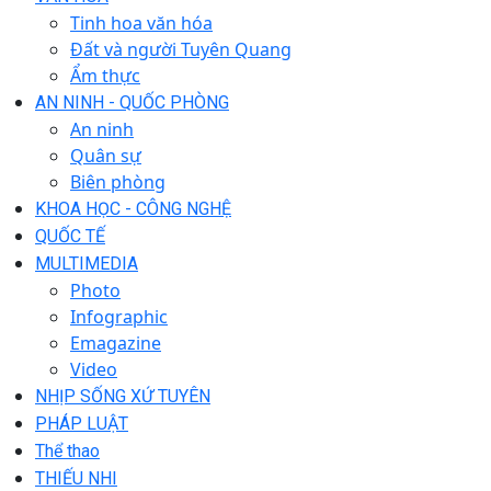
Tinh hoa văn hóa
Đất và người Tuyên Quang
Ẩm thực
AN NINH - QUỐC PHÒNG
An ninh
Quân sự
Biên phòng
KHOA HỌC - CÔNG NGHỆ
QUỐC TẾ
MULTIMEDIA
Photo
Infographic
Emagazine
Video
NHỊP SỐNG XỨ TUYÊN
PHÁP LUẬT
Thể thao
THIẾU NHI