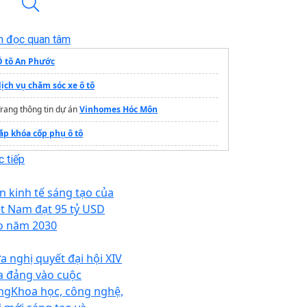
n đọc quan tâm
Ô tô An Phước
ịch vụ chăm sóc xe ô tô
rang thông tin dự án
Vinhomes Hóc Môn
lắp khóa cốp phụ ô tô
oa treble ô tô cao cấp
 tiếp
ình tích khí nén
Tahico
n kinh tế sáng tạo của
Lexus LX600 Urban
Lexus Long Biên
ệt Nam đạt 95 tỷ USD
o năm 2030
camera hành trình
hiết kế nhà tại đà nẵng
a nghị quyết đại hội XIV
a đảng vào cuộc
ngKhoa học, công nghệ,