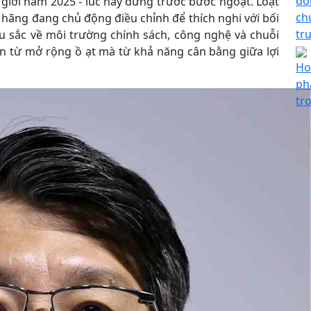
đổ
giới năm 2025 - lúc này đứng trước bước ngoặt. Loạt
ch
 hãng đang chủ động điều chỉnh để thích nghi với bối
tr
u sắc về môi trường chính sách, công nghệ và chuỗi
n từ mở rộng ồ ạt mà từ khả năng cân bằng giữa lợi
Ho
phá
tr