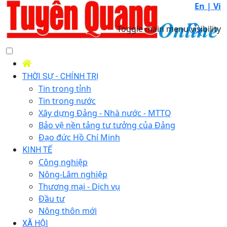
En |
Vi
Toggle main menu visibility
THỜI SỰ - CHÍNH TRỊ
Tin trong tỉnh
Tin trong nước
Xây dựng Đảng - Nhà nước - MTTQ
Bảo vệ nền tảng tư tưởng của Đảng
Đạo đức Hồ Chí Minh
KINH TẾ
Công nghiệp
Nông-Lâm nghiệp
Thương mại - Dịch vụ
Đầu tư
Nông thôn mới
XÃ HỘI