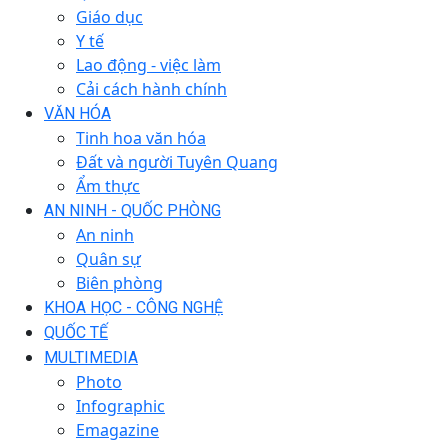
Giáo dục
Y tế
Lao động - việc làm
Cải cách hành chính
VĂN HÓA
Tinh hoa văn hóa
Đất và người Tuyên Quang
Ẩm thực
AN NINH - QUỐC PHÒNG
An ninh
Quân sự
Biên phòng
KHOA HỌC - CÔNG NGHỆ
QUỐC TẾ
MULTIMEDIA
Photo
Infographic
Emagazine