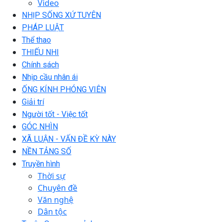
Video
NHỊP SỐNG XỨ TUYÊN
PHÁP LUẬT
Thể thao
THIẾU NHI
Chính sách
Nhịp cầu nhân ái
ỐNG KÍNH PHÓNG VIÊN
Giải trí
Người tốt - Việc tốt
GÓC NHÌN
XÃ LUẬN - VẤN ĐỀ KỲ NÀY
NỀN TẢNG SỐ
Truyền hình
Thời sự
Chuyên đề
Văn nghệ
Dân tộc