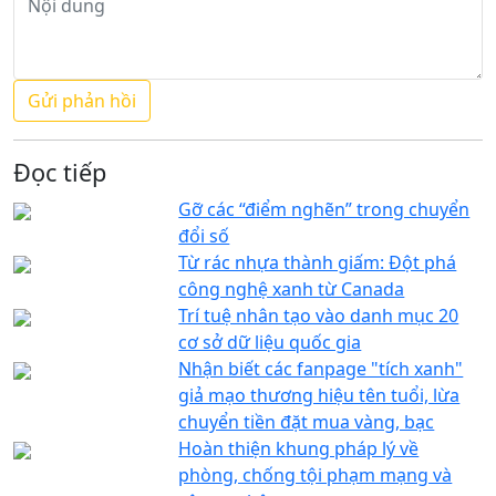
Đọc tiếp
Gỡ các “điểm nghẽn” trong chuyển
đổi số
Từ rác nhựa thành giấm: Đột phá
công nghệ xanh từ Canada
Trí tuệ nhân tạo vào danh mục 20
cơ sở dữ liệu quốc gia
Nhận biết các fanpage "tích xanh"
giả mạo thương hiệu tên tuổi, lừa
chuyển tiền đặt mua vàng, bạc
Hoàn thiện khung pháp lý về
phòng, chống tội phạm mạng và