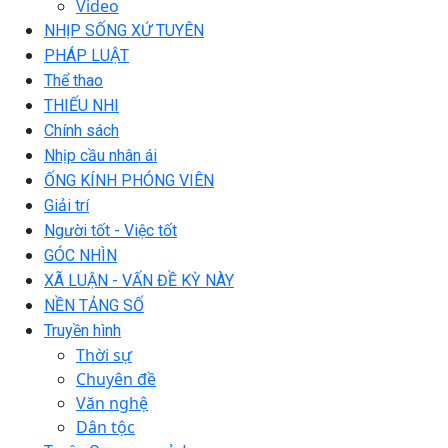
Video
NHỊP SỐNG XỨ TUYÊN
PHÁP LUẬT
Thể thao
THIẾU NHI
Chính sách
Nhịp cầu nhân ái
ỐNG KÍNH PHÓNG VIÊN
Giải trí
Người tốt - Việc tốt
GÓC NHÌN
XÃ LUẬN - VẤN ĐỀ KỲ NÀY
NỀN TẢNG SỐ
Truyền hình
Thời sự
Chuyên đề
Văn nghệ
Dân tộc