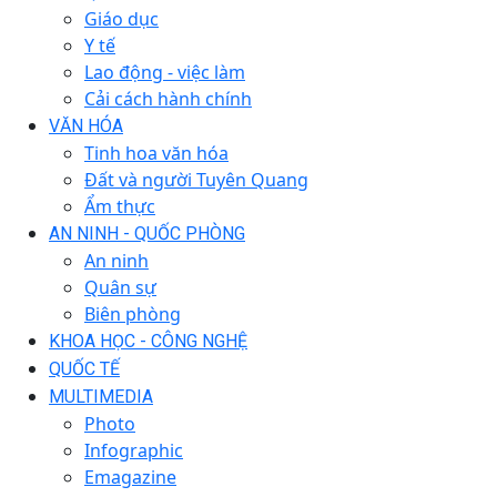
Giáo dục
Y tế
Lao động - việc làm
Cải cách hành chính
VĂN HÓA
Tinh hoa văn hóa
Đất và người Tuyên Quang
Ẩm thực
AN NINH - QUỐC PHÒNG
An ninh
Quân sự
Biên phòng
KHOA HỌC - CÔNG NGHỆ
QUỐC TẾ
MULTIMEDIA
Photo
Infographic
Emagazine