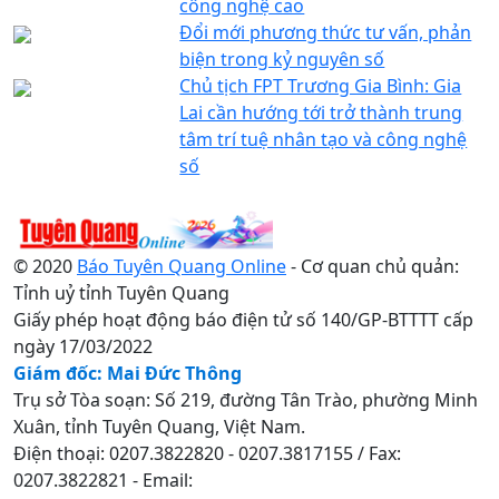
công nghệ cao
Đổi mới phương thức tư vấn, phản
biện trong kỷ nguyên số
Chủ tịch FPT Trương Gia Bình: Gia
Lai cần hướng tới trở thành trung
tâm trí tuệ nhân tạo và công nghệ
số
© 2020
Báo Tuyên Quang Online
- Cơ quan chủ quản:
Tỉnh uỷ tỉnh Tuyên Quang
Giấy phép hoạt động báo điện tử số 140/GP-BTTTT cấp
ngày 17/03/2022
Giám đốc: Mai Đức Thông
Trụ sở Tòa soạn: Số 219, đường Tân Trào, phường Minh
Xuân, tỉnh Tuyên Quang, Việt Nam.
Điện thoại: 0207.3822820 - 0207.3817155 / Fax:
0207.3822821 - Email: