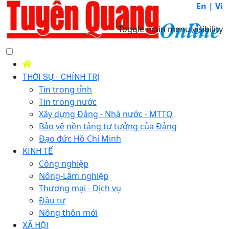
En |
Vi
Toggle main menu visibility
THỜI SỰ - CHÍNH TRỊ
Tin trong tỉnh
Tin trong nước
Xây dựng Đảng - Nhà nước - MTTQ
Bảo vệ nền tảng tư tưởng của Đảng
Đạo đức Hồ Chí Minh
KINH TẾ
Công nghiệp
Nông-Lâm nghiệp
Thương mại - Dịch vụ
Đầu tư
Nông thôn mới
XÃ HỘI