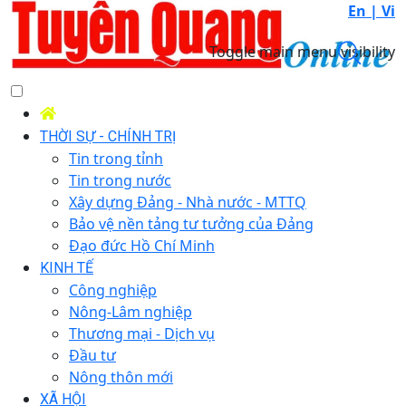
En |
Vi
Toggle main menu visibility
THỜI SỰ - CHÍNH TRỊ
Tin trong tỉnh
Tin trong nước
Xây dựng Đảng - Nhà nước - MTTQ
Bảo vệ nền tảng tư tưởng của Đảng
Đạo đức Hồ Chí Minh
KINH TẾ
Công nghiệp
Nông-Lâm nghiệp
Thương mại - Dịch vụ
Đầu tư
Nông thôn mới
XÃ HỘI