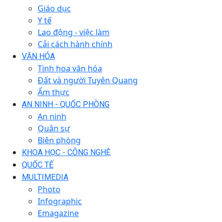
Giáo dục
Y tế
Lao động - việc làm
Cải cách hành chính
VĂN HÓA
Tinh hoa văn hóa
Đất và người Tuyên Quang
Ẩm thực
AN NINH - QUỐC PHÒNG
An ninh
Quân sự
Biên phòng
KHOA HỌC - CÔNG NGHỆ
QUỐC TẾ
MULTIMEDIA
Photo
Infographic
Emagazine