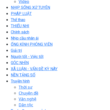
Video
NHỊP SỐNG XỨ TUYÊN
PHÁP LUẬT
Thể thao
THIẾU NHI
Chính sách
Nhịp cầu nhân ái
ỐNG KÍNH PHÓNG VIÊN
Giải trí
Người tốt - Việc tốt
GÓC NHÌN
XÃ LUẬN - VẤN ĐỀ KỲ NÀY
NỀN TẢNG SỐ
Truyền hình
Thời sự
Chuyên đề
Văn nghệ
Dân tộc