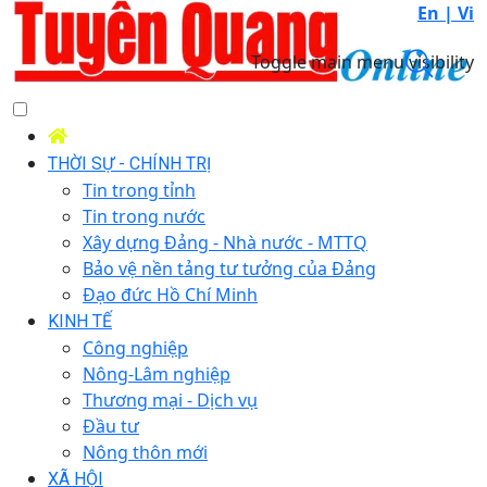
En |
Vi
Toggle main menu visibility
THỜI SỰ - CHÍNH TRỊ
Tin trong tỉnh
Tin trong nước
Xây dựng Đảng - Nhà nước - MTTQ
Bảo vệ nền tảng tư tưởng của Đảng
Đạo đức Hồ Chí Minh
KINH TẾ
Công nghiệp
Nông-Lâm nghiệp
Thương mại - Dịch vụ
Đầu tư
Nông thôn mới
XÃ HỘI