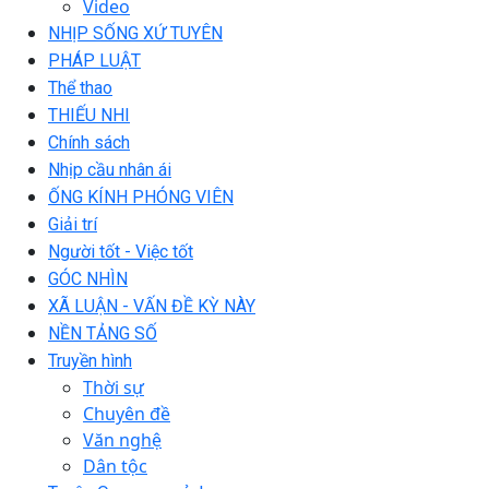
Video
NHỊP SỐNG XỨ TUYÊN
PHÁP LUẬT
Thể thao
THIẾU NHI
Chính sách
Nhịp cầu nhân ái
ỐNG KÍNH PHÓNG VIÊN
Giải trí
Người tốt - Việc tốt
GÓC NHÌN
XÃ LUẬN - VẤN ĐỀ KỲ NÀY
NỀN TẢNG SỐ
Truyền hình
Thời sự
Chuyên đề
Văn nghệ
Dân tộc