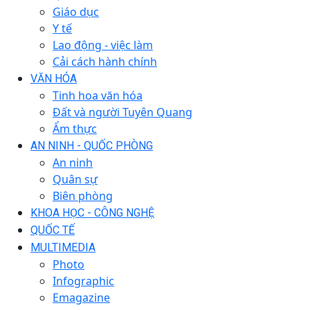
Giáo dục
Y tế
Lao động - việc làm
Cải cách hành chính
VĂN HÓA
Tinh hoa văn hóa
Đất và người Tuyên Quang
Ẩm thực
AN NINH - QUỐC PHÒNG
An ninh
Quân sự
Biên phòng
KHOA HỌC - CÔNG NGHỆ
QUỐC TẾ
MULTIMEDIA
Photo
Infographic
Emagazine