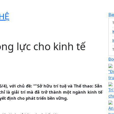
HỆ
Bạ
ộng lực cho kinh tế
T
Đọc
“Đ
tr
/4), với chủ đề: “"Sở hữu trí tuệ và Thể thao: Sẵn
Tr
hỉ là giải trí mà đã trở thành một ngành kinh tế
ch
uyết định cho phát triển bền vững.
An