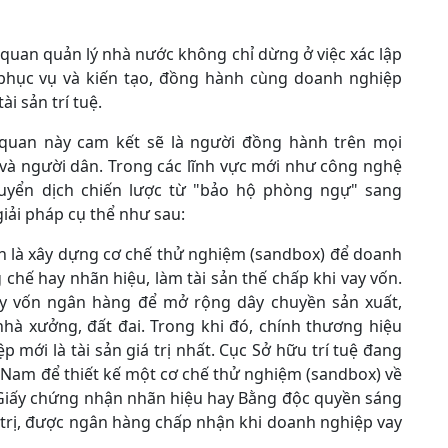
ơ quan quản lý nhà nước không chỉ dừng ở việc xác lập
phục vụ và kiến tạo, đồng hành cùng doanh nghiệp
i sản trí tuệ.
ơ quan này cam kết sẽ là người đồng hành trên mọi
và người dân. Trong các lĩnh vực mới như công nghệ
uyển dịch chiến lược từ "bảo hộ phòng ngự" sang
iải pháp cụ thể như sau:
n là xây dựng cơ chế thử nghiệm (sandbox) để doanh
 chế hay nhãn hiệu, làm tài sản thế chấp khi vay vốn.
y vốn ngân hàng để mở rộng dây chuyền sản xuất,
hà xưởng, đất đai. Trong khi đó, chính thương hiệu
 mới là tài sản giá trị nhất. Cục Sở hữu trí tuệ đang
t Nam để thiết kế một cơ chế thử nghiệm (sandbox) về
ó, Giấy chứng nhận nhãn hiệu hay Bằng độc quyền sáng
á trị, được ngân hàng chấp nhận khi doanh nghiệp vay