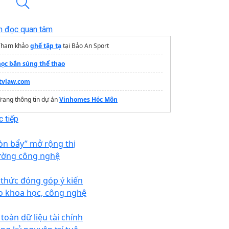
n đọc quan tâm
Tham khảo
ghế tập tạ
tại Bảo An Sport
học bắn súng thể thao
ltvlaw.com
rang thông tin dự án
Vinhomes Hóc Môn
 tiếp
òn bẩy” mở rộng thị
ường công nghệ
í thức đóng góp ý kiến
o khoa học, công nghệ
 toàn dữ liệu tài chính