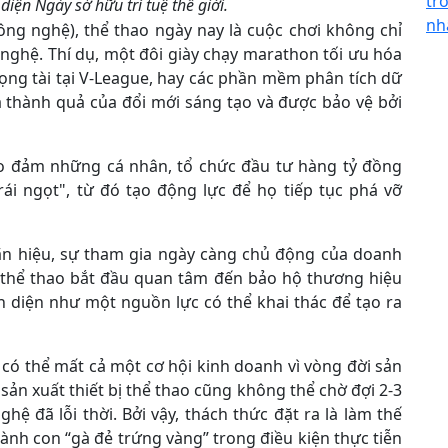
tr
iện Ngày sở hữu trí tuệ thế giới.
nh
ông nghệ), thể thao ngày nay là cuộc chơi không chỉ
ng nghệ. Thí dụ, một đôi giày chạy marathon tối ưu hóa
ọng tài tại V-League, hay các phần mềm phân tích dữ
 là thành quả của đổi mới sáng tạo và được bảo vệ bởi
bảo đảm những cá nhân, tổ chức đầu tư hàng tỷ đồng
rái ngọt", từ đó tạo động lực để họ tiếp tục phá vỡ
ãn hiệu, sự tham gia ngày càng chủ động của doanh
ộ thể thao bắt đầu quan tâm đến bảo hộ thương hiệu
n diện như một nguồn lực có thể khai thác để tạo ra
 có thể mất cả một cơ hội kinh doanh vì vòng đời sản
ản xuất thiết bị thể thao cũng không thể chờ đợi 2-3
ệ đã lỗi thời. Bởi vậy, thách thức đặt ra là làm thế
ành con “gà đẻ trứng vàng” trong điều kiện thực tiễn