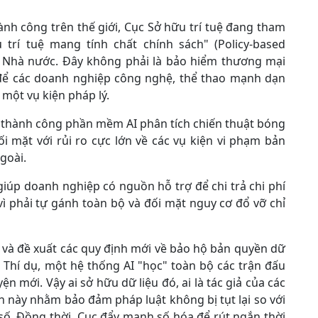
ành công trên thế giới, Cục Sở hữu trí tuệ đang tham
rí tuệ mang tính chất chính sách" (Policy-based
từ Nhà nước. Đây không phải là bảo hiểm thương mại
để các doanh nghiệp công nghệ, thể thao mạnh dạn
 một vụ kiện pháp lý.
ển thành công phần mềm AI phân tích chiến thuật bóng
 mặt với rủi ro cực lớn về các vụ kiện vi phạm bản
goài.
iúp doanh nghiệp có nguồn hỗ trợ để chi trả chi phí
 vì phải tự gánh toàn bộ và đối mặt nguy cơ đổ vỡ chỉ
 và đề xuất các quy định mới về bảo hộ bản quyền dữ
I). Thí dụ, một hệ thống AI "học" toàn bộ các trận đấu
n mới. Vậy ai sở hữu dữ liệu đó, ai là tác giả của các
nh này nhằm bảo đảm pháp luật không bị tụt lại so với
số. Đồng thời, Cục đẩy mạnh số hóa để rút ngắn thời