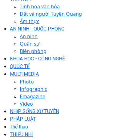
Tinh hoa văn hóa
Đất và người Tuyên Quang
Ẩm thực
AN NINH - QUỐC PHÒNG
An ninh
Quân sự
Biên phòng
KHOA HỌC - CÔNG NGHỆ
QUỐC TẾ
MULTIMEDIA
Photo
Infographic
Emagazine
Video
NHỊP SỐNG XỨ TUYÊN
PHÁP LUẬT
Thể thao
THIẾU NHI