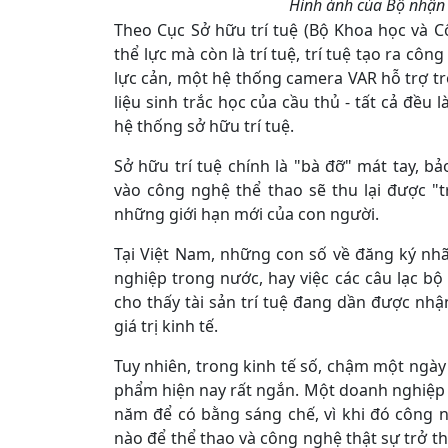
Hình ảnh của Bộ nhận d
Theo Cục Sở hữu trí tuệ (Bộ Khoa học và C
thể lực mà còn là trí tuệ, trí tuệ tạo ra cô
lực cản, một hệ thống camera VAR hỗ trợ tr
liệu sinh trắc học của cầu thủ - tất cả đều
hệ thống sở hữu trí tuệ.
Sở hữu trí tuệ chính là "bà đỡ" mát tay, 
vào công nghệ thể thao sẽ thu lại được "t
những giới hạn mới của con người.
Tại Việt Nam, những con số về đăng ký nh
nghiệp trong nước, hay việc các câu lạc b
cho thấy tài sản trí tuệ đang dần được nhậ
giá trị kinh tế.
Tuy nhiên, trong kinh tế số, chậm một ngày
phẩm hiện nay rất ngắn. Một doanh nghiệp s
năm để có bằng sáng chế, vì khi đó công ngh
nào để thể thao và công nghệ thật sự trở th