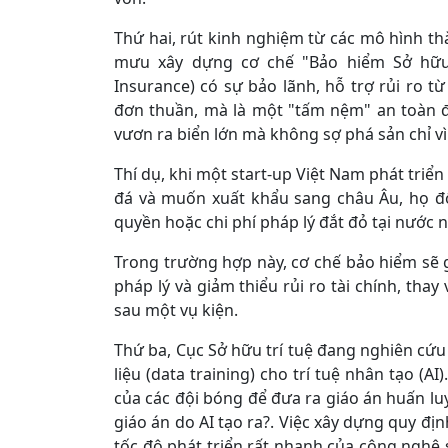
Thứ hai, rút kinh nghiệm từ các mô hình th
mưu xây dựng cơ chế "Bảo hiểm Sở hữu t
Insurance) có sự bảo lãnh, hỗ trợ rủi ro 
đơn thuần, mà là một "tấm nệm" an toàn 
vươn ra biển lớn mà không sợ phá sản chỉ vì
Thí dụ, khi một start-up Việt Nam phát tri
đá và muốn xuất khẩu sang châu Âu, họ đối
quyền hoặc chi phí pháp lý đắt đỏ tại nước n
Trong trường hợp này, cơ chế bảo hiểm sẽ g
pháp lý và giảm thiểu rủi ro tài chính, thay
sau một vụ kiện.
Thứ ba, Cục Sở hữu trí tuệ đang nghiên cứu
liệu (data training) cho trí tuệ nhân tạo (A
của các đội bóng để đưa ra giáo án huấn luyệ
giáo án do AI tạo ra?. Việc xây dựng quy đị
tốc độ phát triển rất nhanh của công nghệ 