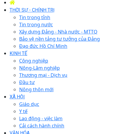
THỜI SỰ - CHÍNH TRỊ
Tin trong tỉnh
Tin trong nước
Xây dựng Đảng - Nhà nước - MTTQ
Bảo vệ nền tảng tư tưởng của Đảng
Đạo đức Hồ Chí Minh
KINH TẾ
Công nghiệp
Nông-Lâm nghiệp
Thương mại - Dịch vụ
Đầu tư
Nông thôn mới
XÃ HỘI
Giáo dục
Y tế
Lao động - việc làm
Cải cách hành chính
VĂN HÓA