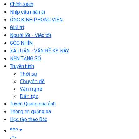
Chính sách
Nhịp cầu nhân ái
ỐNG KÍNH PHÓNG VIÊN
Giải trí
Người tốt - Việc tốt
GÓC NHÌN
XÃ LUẬN - VẤN ĐỀ KỲ NÀY
NỀN TẢNG SỐ
Truyền hình
Thời sự
Chuyên đề
Văn nghệ
Dân tộc
Tuyên Quang qua ảnh
Thông tin quảng bá
Học tập theo Bác