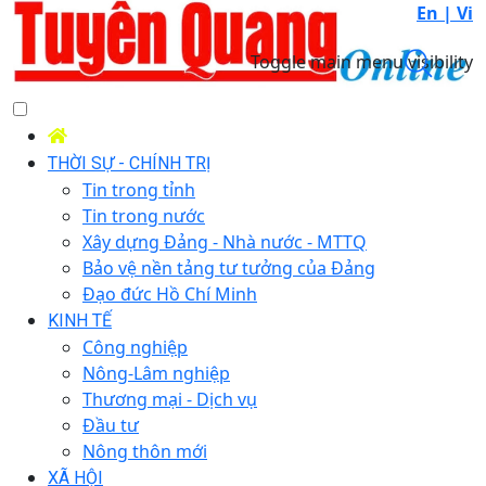
En |
Vi
Toggle main menu visibility
THỜI SỰ - CHÍNH TRỊ
Tin trong tỉnh
Tin trong nước
Xây dựng Đảng - Nhà nước - MTTQ
Bảo vệ nền tảng tư tưởng của Đảng
Đạo đức Hồ Chí Minh
KINH TẾ
Công nghiệp
Nông-Lâm nghiệp
Thương mại - Dịch vụ
Đầu tư
Nông thôn mới
XÃ HỘI