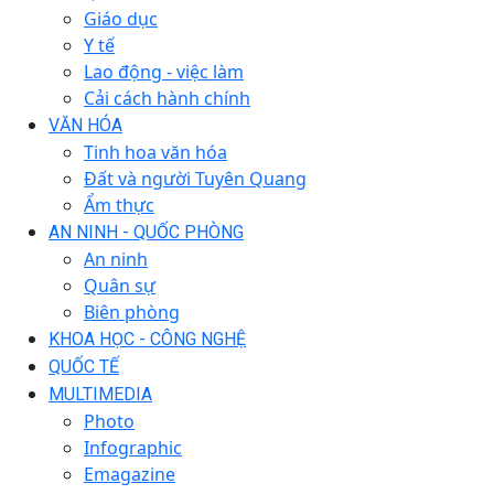
Giáo dục
Y tế
Lao động - việc làm
Cải cách hành chính
VĂN HÓA
Tinh hoa văn hóa
Đất và người Tuyên Quang
Ẩm thực
AN NINH - QUỐC PHÒNG
An ninh
Quân sự
Biên phòng
KHOA HỌC - CÔNG NGHỆ
QUỐC TẾ
MULTIMEDIA
Photo
Infographic
Emagazine