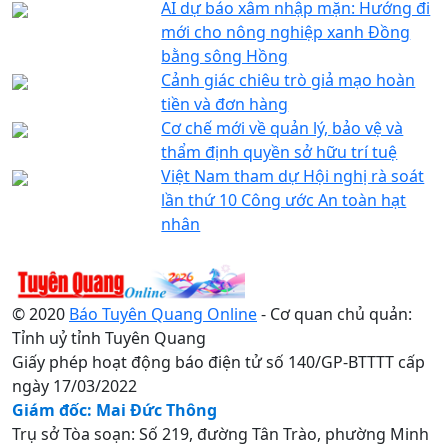
AI dự báo xâm nhập mặn: Hướng đi
mới cho nông nghiệp xanh Đồng
bằng sông Hồng
Cảnh giác chiêu trò giả mạo hoàn
tiền và đơn hàng
Cơ chế mới về quản lý, bảo vệ và
thẩm định quyền sở hữu trí tuệ
Việt Nam tham dự Hội nghị rà soát
lần thứ 10 Công ước An toàn hạt
nhân
© 2020
Báo Tuyên Quang Online
- Cơ quan chủ quản:
Tỉnh uỷ tỉnh Tuyên Quang
Giấy phép hoạt động báo điện tử số 140/GP-BTTTT cấp
ngày 17/03/2022
Giám đốc: Mai Đức Thông
Trụ sở Tòa soạn: Số 219, đường Tân Trào, phường Minh