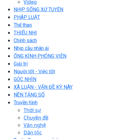
Video
NHỊP SỐNG XỨ TUYÊN
PHÁP LUẬT
Thể thao
THIẾU NHI
Chính sách
Nhịp cầu nhân ái
ỐNG KÍNH PHÓNG VIÊN
Giải trí
Người tốt - Việc tốt
GÓC NHÌN
XÃ LUẬN - VẤN ĐỀ KỲ NÀY
NỀN TẢNG SỐ
Truyền hình
Thời sự
Chuyên đề
Văn nghệ
Dân tộc