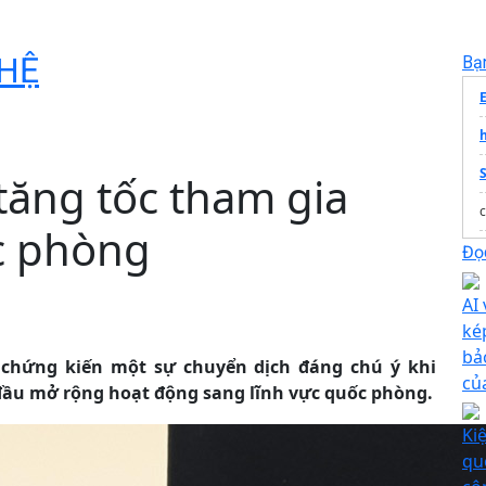
HỆ
Bạ
tăng tốc tham gia
c phòng
Đọc
AI 
ké
bả
chứng kiến một sự chuyển dịch đáng chú ý khi
củ
đầu mở rộng hoạt động sang lĩnh vực quốc phòng.
Ki
qu