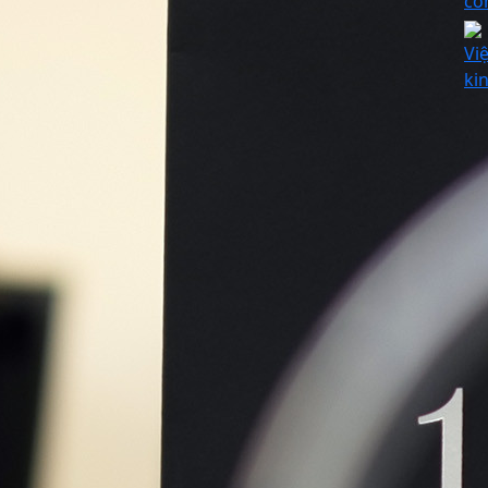
cô
Vi
kin