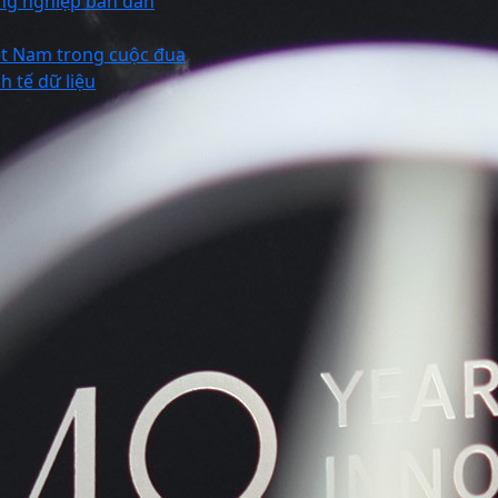
ng nghiệp bán dẫn
ệt Nam trong cuộc đua
h tế dữ liệu