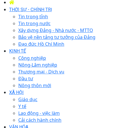
THỜI SỰ - CHÍNH TRỊ
Tin trong tỉnh
Tin trong nước
Xây dựng Đảng - Nhà nước - MTTQ
Bảo vệ nền tảng tư tưởng của Đảng
Đạo đức Hồ Chí Minh
KINH TẾ
Công nghiệp
Nông-Lâm nghiệp
Thương mại - Dịch vụ
Đầu tư
Nông thôn mới
XÃ HỘI
Giáo dục
Y tế
Lao động - việc làm
Cải cách hành chính
VĂN HÓA