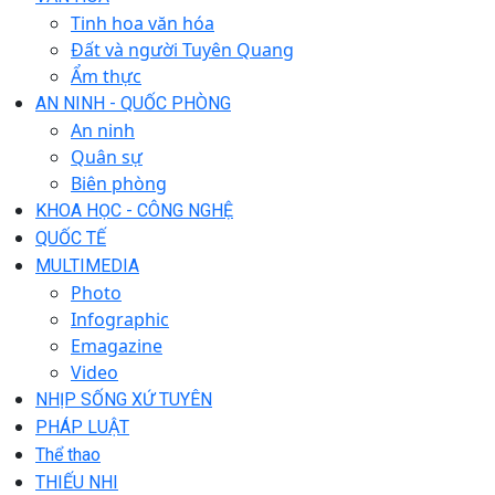
Tinh hoa văn hóa
Đất và người Tuyên Quang
Ẩm thực
AN NINH - QUỐC PHÒNG
An ninh
Quân sự
Biên phòng
KHOA HỌC - CÔNG NGHỆ
QUỐC TẾ
MULTIMEDIA
Photo
Infographic
Emagazine
Video
NHỊP SỐNG XỨ TUYÊN
PHÁP LUẬT
Thể thao
THIẾU NHI