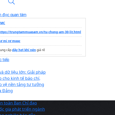
n đọc quan tâm
EMC
https://trungtammuasam.vn/tu-chong-am-30-lit.html
Sơ mi rơ mooc
cung cấp
dây hơi khí nén
giá rẻ
Máy đo độ bóng KSJ MG6-SA
 tiếp
công ty
trần xuyên sáng
và dữ liệu lớn: Giải pháp
Gondola Shelving
p cho kinh tế báo chí,
o vệ nền tảng tư tưởng
Tâm lý NHC
https://tamlynhc.vn/
a Đảng
ện toàn Ban Chỉ đạo
ốc gia phát triển ngành