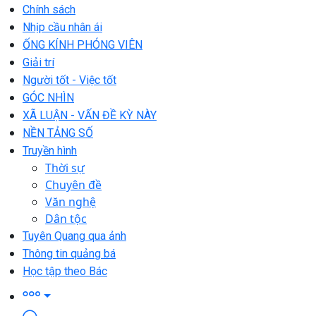
Chính sách
Nhịp cầu nhân ái
ỐNG KÍNH PHÓNG VIÊN
Giải trí
Người tốt - Việc tốt
GÓC NHÌN
XÃ LUẬN - VẤN ĐỀ KỲ NÀY
NỀN TẢNG SỐ
Truyền hình
Thời sự
Chuyên đề
Văn nghệ
Dân tộc
Tuyên Quang qua ảnh
Thông tin quảng bá
Học tập theo Bác